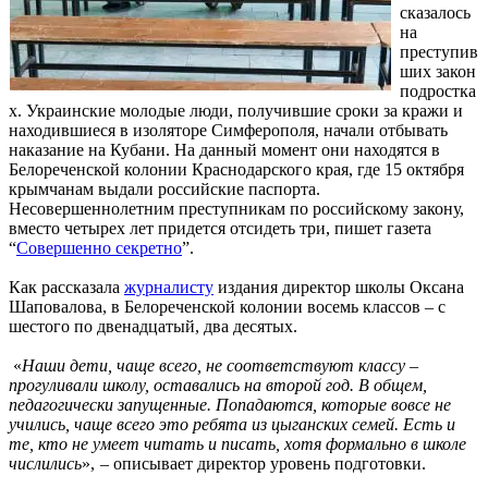
сказалось
на
преступив
ших закон
подростка
х. Украинские молодые люди, получившие сроки за кражи и
находившиеся в изоляторе Симферополя, начали отбывать
наказание на Кубани. На данный момент они находятся в
Белореченской колонии Краснодарского края, где 15 октября
крымчанам выдали российские паспорта.
Несовершеннолетним преступникам по российскому закону,
вместо четырех лет придется отсидеть три, пишет газета
“
Совершенно секретно
”.
Как рассказала
журналисту
издания директор школы Оксана
Шаповалова, в Белореченской колонии восемь классов – с
шестого по двенадцатый, два десятых.
«
Наши дети, чаще всего, не соответствуют классу –
прогуливали школу, оставались на второй год. В общем,
педагогически запущенные. Попадаются, которые вовсе не
учились, чаще всего это ребята из цыганских семей. Есть и
те, кто не умеет читать и писать, хотя формально в школе
числились
», – описывает директор уровень подготовки.