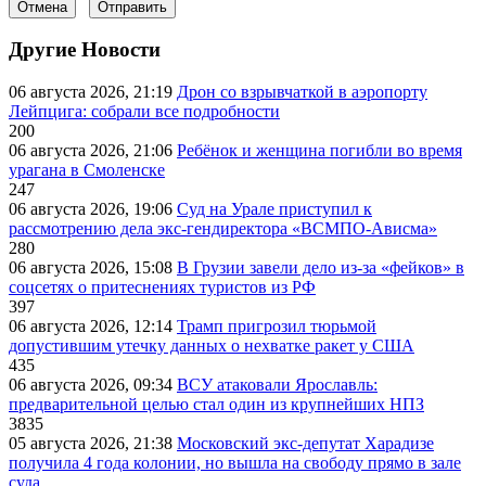
Отмена
Отправить
Другие Новости
06 августа 2026, 21:19
Дрон со взрывчаткой в аэропорту
Лейпцига: собрали все подробности
200
06 августа 2026, 21:06
Ребёнок и женщина погибли во время
урагана в Смоленске
247
06 августа 2026, 19:06
Суд на Урале приступил к
рассмотрению дела экс-гендиректора «ВСМПО-Ависма»
280
06 августа 2026, 15:08
В Грузии завели дело из-за «фейков» в
соцсетях о притеснениях туристов из РФ
397
06 августа 2026, 12:14
Трамп пригрозил тюрьмой
допустившим утечку данных о нехватке ракет у США
435
06 августа 2026, 09:34
ВСУ атаковали Ярославль:
предварительной целью стал один из крупнейших НПЗ
3835
05 августа 2026, 21:38
Московский экс-депутат Харадизе
получила 4 года колонии, но вышла на свободу прямо в зале
суда