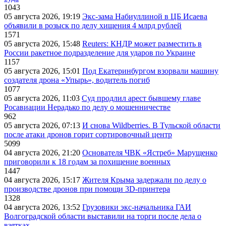
1043
05 августа 2026, 19:19
Экс-зама Набиуллиной в ЦБ Исаева
объявили в розыск по делу хищения 4 млрд рублей
1571
05 августа 2026, 15:48
Reuters: КНДР может разместить в
России ракетное подразделение для ударов по Украине
1157
05 августа 2026, 15:01
Под Екатеринбургом взорвали машину
создателя дрона «Упырь», водитель погиб
1077
05 августа 2026, 11:03
Суд продлил арест бывшему главе
Росавиации Нерадько по делу о мошенничестве
962
05 августа 2026, 07:13
И снова Wildberries. В Тульской области
после атаки дронов горит сортировочный центр
5099
04 августа 2026, 21:20
Основателя ЧВК «Ястреб» Марущенко
приговорили к 18 годам за похищение военных
1447
04 августа 2026, 15:17
Жителя Крыма задержали по делу о
производстве дронов при помощи 3D‑принтера
1328
04 августа 2026, 13:52
Грузовики экс-начальника ГАИ
Волгоградской области выставили на торги после дела о
взятках