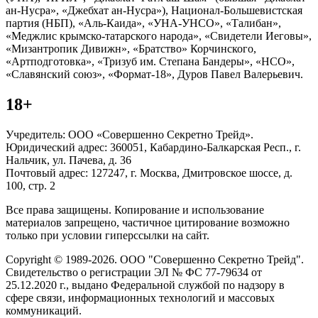
ан-Нусра», «Джебхат ан-Нусра»), Национал-Большевистская
партия (НБП), «Аль-Каида», «УНА-УНСО», «Талибан»,
«Меджлис крымско-татарского народа», «Свидетели Иеговы»,
«Мизантропик Дивижн», «Братство» Корчинского,
«Артподготовка», «Тризуб им. Степана Бандеры», «НСО»,
«Славянский союз», «Формат-18», Дуров Павел Валерьевич.
18+
Учредитель: ООО «Совершенно Секретно Трейд».
Юридический адрес: 360051, Кабардино-Балкарская Респ., г.
Нальчик, ул. Пачева, д. 36
Почтовый адрес: 127247, г. Москва, Дмитровское шоссе, д.
100, стр. 2
Все права защищены. Копирование и использование
материалов запрещено, частичное цитирование возможно
только при условии гиперссылки на сайт.
Copyright © 1989-2026. ООО "Совершенно Секретно Трейд".
Свидетельство о регистрации ЭЛ № ФС 77-79634 от
25.12.2020 г., выдано Федеральной службой по надзору в
сфере связи, информационных технологий и массовых
коммуникаций.