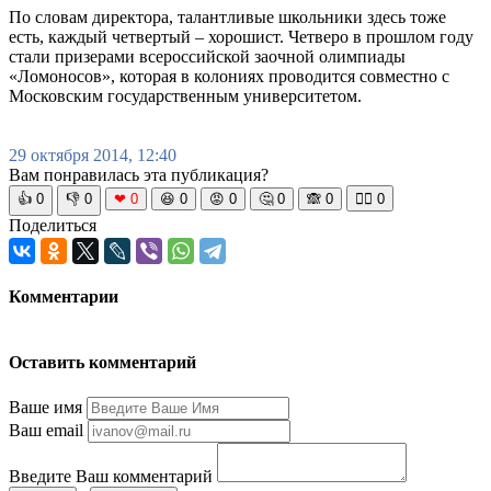
По словам директора, талантливые школьники здесь тоже
есть, каждый четвертый – хорошист. Четверо в прошлом году
стали призерами всероссийской заочной олимпиады
«Ломоносов», которая в колониях проводится совместно с
Московским государственным университетом.
29 октября 2014, 12:40
Вам понравилась эта публикация?
👍
0
👎
0
❤
0
😆
0
😡
0
🤔
0
🙈
0
🧘‍♀️
0
Поделиться
Комментарии
Оставить комментарий
Ваше имя
Ваш email
Введите Ваш комментарий