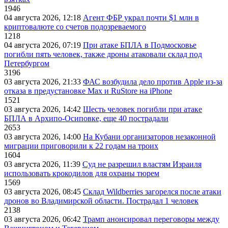
1946
04 августа 2026, 12:18
Агент ФБР украл почти $1 млн в
криптовалюте со счетов подозреваемого
1218
04 августа 2026, 07:19
При атаке БПЛА в Подмосковье
погибли пять человек, также дроны атаковали склад под
Петербургом
3196
03 августа 2026, 21:33
ФАС возбудила дело против Apple из-за
отказа в предустановке Max и RuStore на iPhone
1521
03 августа 2026, 14:42
Шесть человек погибли при атаке
БПЛА в Архипо-Осиповке, еще 40 пострадали
2653
03 августа 2026, 14:00
На Кубани организаторов незаконной
миграции приговорили к 22 годам на троих
1604
03 августа 2026, 11:39
Суд не разрешил властям Израиля
использовать крокодилов для охраны тюрем
1569
03 августа 2026, 08:45
Склад Wildberries загорелся после атаки
дронов во Владимирской области. Пострадал 1 человек
2138
03 августа 2026, 06:42
Трамп анонсировал переговоры между