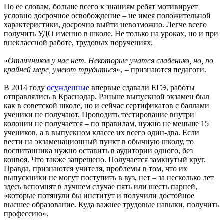
По ее словам, больше всего к знаниям ребят мотивирует
условно досрочное освобождение – не имея положительной
характеристики, досрочно выйти невозможно. Легче всего
получить УДО именно в школе. Не только на уроках, но и при
внеклассной работе, трудовых поручениях.
«
Отличников у нас нет. Некоторые учатся слабенько, но, по
крайней мере, умеют трудиться
», – признаются педагоги.
В 2014 году
осужденные
впервые сдавали ЕГЭ, работы
отправлялись в Краснодар. Раньше выпускной экзамен был
как в советской школе, но и сейчас сертификатов с баллами
ученики не получают. Проводить тестирование внутри
колонии не получается – по правилам, нужно не меньше 15
учеников, а в выпускном классе их всего один-два. Если
вести на экзаменационный пункт в обычную школу, то
воспитанника нужно оставить в аудитории одного, без
конвоя. Что также запрещено. Получается замкнутый круг.
Правда, признаются учителя, проблемы в том, что их
выпускники не могут поступить в вуз, нет – за несколько лет
здесь вспомнят в лучшем случае пять или шесть парней,
«которые потянули бы институт и получили достойное
высшее образование. Куда важнее трудовые навыки, получить
профессию».