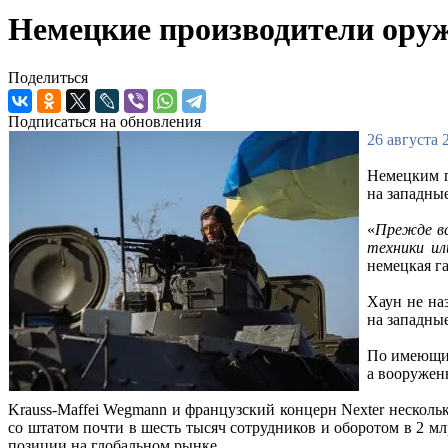
Немецкие производители оруж
Поделиться
Подписаться на обновления
26 августа 
Немецким п
на западны
«
Прежде вс
техники ил
немецкая газ
Хаун не на
на западные
По имеющим
а вооружен
Krauss-Maffei Wegmann и французский концерн Nexter несколь
со штатом почти в шесть тысяч сотрудников и оборотом в 2 м
позиции на глобальном рынке.