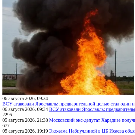
06 августа 2026, 09:34
ВСУ атаковали Ярославль: предварительной целью стал один
06 августа 2026, 09:34
ВСУ атаковали Ярославль: предварител
2295
05 августа 2026, 21:38
Московский экс-депутат Харадизе получи
677
05 августа 2026, 19:19
Экс-зама Набиуллиной в ЦБ Исаева объя