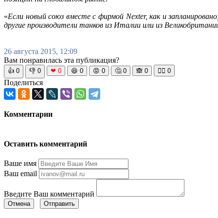
«
Если новый союз вместе с фирмой Nexter, как и запланирова
другие производители танков из Италии или из Великобритани
26 августа 2015, 12:09
Вам понравилась эта публикация?
👍
0
👎
0
❤
0
😆
0
😡
0
🤔
0
🙈
0
🧘‍♀️
0
Поделиться
Комментарии
Оставить комментарий
Ваше имя
Ваш email
Введите Ваш комментарий
Отмена
Отправить