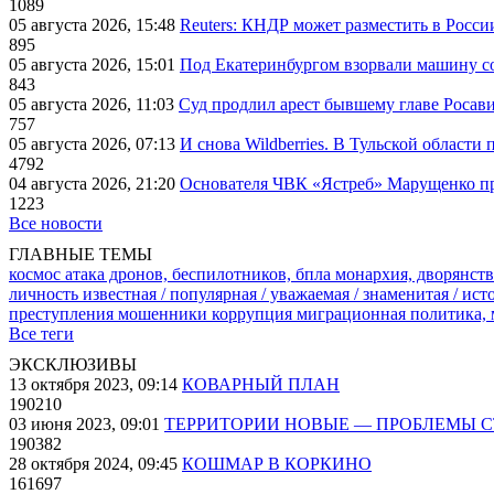
1089
05 августа 2026, 15:48
Reuters: КНДР может разместить в Росси
895
05 августа 2026, 15:01
Под Екатеринбургом взорвали машину со
843
05 августа 2026, 11:03
Суд продлил арест бывшему главе Росав
757
05 августа 2026, 07:13
И снова Wildberries. В Тульской области
4792
04 августа 2026, 21:20
Основателя ЧВК «Ястреб» Марущенко пр
1223
Все новости
ГЛАВНЫЕ ТЕМЫ
космос
атака дронов, беспилотников, бпла
монархия, дворянств
личность известная / популярная / уважаемая / знаменитая / ис
преступления
мошенники
коррупция
миграционная политика,
Все теги
ЭКСКЛЮЗИВЫ
13 октября 2023, 09:14
КОВАРНЫЙ ПЛАН
190210
03 июня 2023, 09:01
ТЕРРИТОРИИ НОВЫЕ — ПРОБЛЕМЫ 
190382
28 октября 2024, 09:45
КОШМАР В КОРКИНО
161697