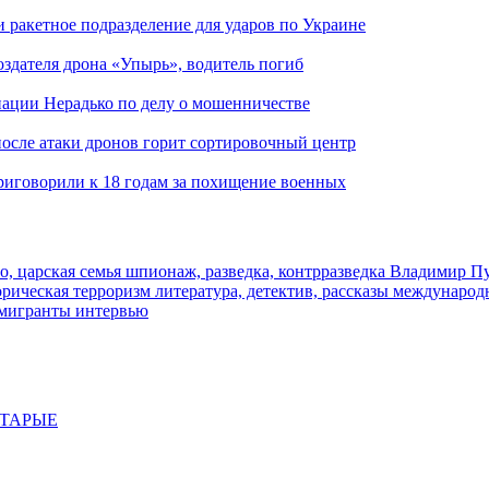
и ракетное подразделение для ударов по Украине
здателя дрона «Упырь», водитель погиб
иации Нерадько по делу о мошенничестве
 после атаки дронов горит сортировочный центр
иговорили к 18 годам за похищение военных
о, царская семья
шпионаж, разведка, контрразведка
Владимир П
торическая
терроризм
литература, детектив, рассказы
международ
 мигранты
интервью
СТАРЫЕ