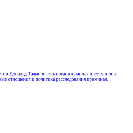
утин
Дональд Трамп
власть
организованная преступность
ные отношения и политика
расследования
криминал,