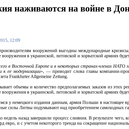
ия наживаются на войне в Дон
2015, 12:09
роизводителям вооружений выгодны международные кризисы, 
е вооружения в украинской, литовской и хорватской армиях буде
его в Восточной Европе и в некоторых странах-членах НАТО 
и к ее модернизации
», — приводит слова главы компании-про
ета Frankfurter Allgemeine Zeitung.
зывает объемы и количество предполагаемых заказов из этих ре
 вооружения в украинской, литовской и хорватской армиях будет
ся у немецкого издания данным, армия Польши в настоящее вр
ные силы Литвы подумывают над приобретением самоходных га
ко недель назад завершили процесс слияния. В результате чего,
лрд евро, и с учетом некоторого тренда на сокращение национ