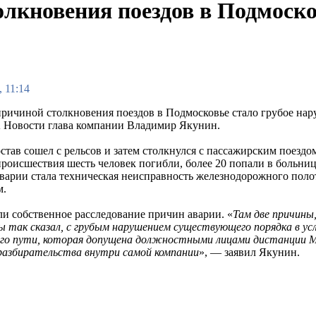
олкновения поездов в Подмоск
, 11:14
ричиной столкновения поездов в Подмосковье стало грубое нар
 Новости глава компании Владимир Якунин.
остав сошел с рельсов и затем столкнулся с пассажирским поезд
происшествия шесть человек погибли, более 20 попали в больниц
варии стала техническая неисправность железнодорожного полот
м.
и собственное расследование причин аварии. «
Там две причины
бы так сказал, с грубым нарушением существующего порядка в у
го пути, которая допущена должностными лицами дистанции Мос
 разбирательства внутри самой компании
», — заявил Якунин.