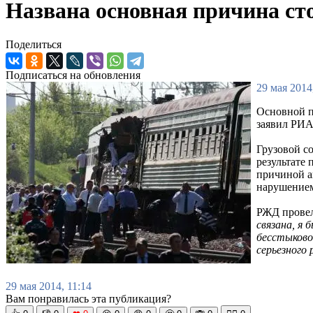
Названа основная причина ст
Поделиться
Подписаться на обновления
29 мая 2014
Основной п
заявил РИА
Грузовой с
результате 
причиной а
нарушение
РЖД провел
связана, я 
бесстыково
серьезного
29 мая 2014, 11:14
Вам понравилась эта публикация?