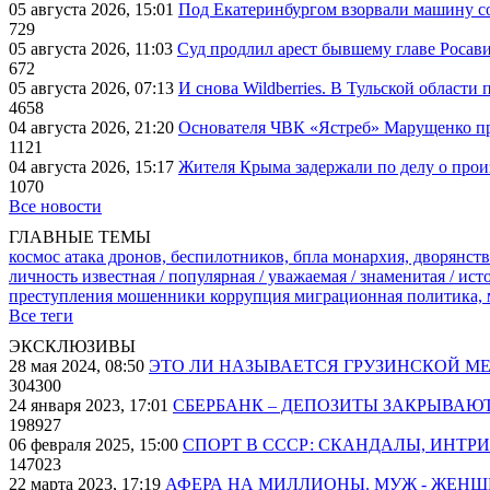
05 августа 2026, 15:01
Под Екатеринбургом взорвали машину со
729
05 августа 2026, 11:03
Суд продлил арест бывшему главе Росав
672
05 августа 2026, 07:13
И снова Wildberries. В Тульской области
4658
04 августа 2026, 21:20
Основателя ЧВК «Ястреб» Марущенко пр
1121
04 августа 2026, 15:17
Жителя Крыма задержали по делу о про
1070
Все новости
ГЛАВНЫЕ ТЕМЫ
космос
атака дронов, беспилотников, бпла
монархия, дворянств
личность известная / популярная / уважаемая / знаменитая / ис
преступления
мошенники
коррупция
миграционная политика,
Все теги
ЭКСКЛЮЗИВЫ
28 мая 2024, 08:50
ЭТО ЛИ НАЗЫВАЕТСЯ ГРУЗИНСКОЙ М
304300
24 января 2023, 17:01
СБЕРБАНК – ДЕПОЗИТЫ ЗАКРЫВАЮ
198927
06 февраля 2025, 15:00
СПОРТ В СССР: СКАНДАЛЫ, ИНТР
147023
22 марта 2023, 17:19
АФЕРА НА МИЛЛИОНЫ. МУЖ - ЖЕН