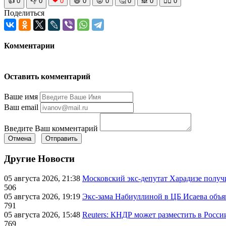
👍
0
👎
0
❤
0
😆
0
😡
0
🤔
0
🙈
0
🧘‍♀️
0
Поделиться
Комментарии
Оставить комментарий
Ваше имя
Ваш email
Введите Ваш комментарий
Отмена
Отправить
Другие Новости
05 августа 2026, 21:38
Московский экс-депутат Харадизе получи
506
05 августа 2026, 19:19
Экс-зама Набиуллиной в ЦБ Исаева объя
791
05 августа 2026, 15:48
Reuters: КНДР может разместить в Росси
769