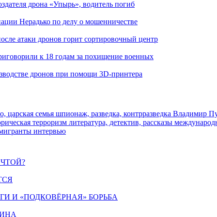
здателя дрона «Упырь», водитель погиб
иации Нерадько по делу о мошенничестве
 после атаки дронов горит сортировочный центр
иговорили к 18 годам за похищение военных
изводстве дронов при помощи 3D‑принтера
о, царская семья
шпионаж, разведка, контрразведка
Владимир П
торическая
терроризм
литература, детектив, рассказы
международ
 мигранты
интервью
ЕЧТОЙ?
ТСЯ
ИГИ И «ПОДКОВЁРНАЯ» БОРЬБА
ЩИНА