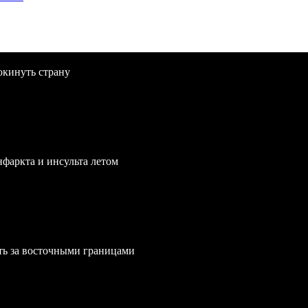
окинуть страну
нфаркта и инсульта летом
ть за восточными границами