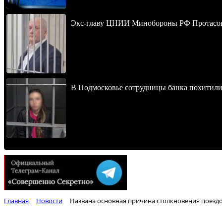
Экс-главу ЦНИИ Минобороны РФ Протасова 
В Подмосковье сотрудницы банка похитили
Главная
Новости
Названа основная причина столкновения поезд