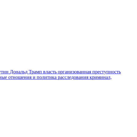
утин
Дональд Трамп
власть
организованная преступность
ные отношения и политика
расследования
криминал,