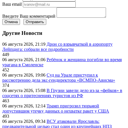
Ваш email
Введите Ваш комментарий
Отмена
Отправить
Другие Новости
06 августа 2026, 21:19
Дрон со взрывчаткой в аэропорту
Лейпцига: собрали все подробности
449
06 августа 2026, 21:06
Ребёнок и женщина погибли во время
урагана в Смоленске
452
06 августа 2026, 19:06
Суд на Урале приступил к
рассмотрению дела экс-гендиректора «ВСМПО-Ависма»
374
06 августа 2026, 15:08
В Грузии завели дело из-за «фейков» в
соцсетях о притеснениях туристов из РФ
463
06 августа 2026, 12:14
Трамп пригрозил тюрьмой
допустившим утечку данных о нехватке ракет у США
493
06 августа 2026, 09:34
ВСУ атаковали Ярославль:
предварительной целью стал один из крупнейших НПЗ