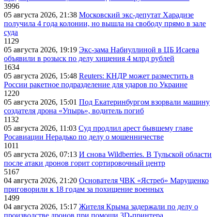
3996
05 августа 2026, 21:38
Московский экс-депутат Харадизе
получила 4 года колонии, но вышла на свободу прямо в зале
суда
1129
05 августа 2026, 19:19
Экс-зама Набиуллиной в ЦБ Исаева
объявили в розыск по делу хищения 4 млрд рублей
1634
05 августа 2026, 15:48
Reuters: КНДР может разместить в
России ракетное подразделение для ударов по Украине
1220
05 августа 2026, 15:01
Под Екатеринбургом взорвали машину
создателя дрона «Упырь», водитель погиб
1132
05 августа 2026, 11:03
Суд продлил арест бывшему главе
Росавиации Нерадько по делу о мошенничестве
1011
05 августа 2026, 07:13
И снова Wildberries. В Тульской области
после атаки дронов горит сортировочный центр
5167
04 августа 2026, 21:20
Основателя ЧВК «Ястреб» Марущенко
приговорили к 18 годам за похищение военных
1499
04 августа 2026, 15:17
Жителя Крыма задержали по делу о
производстве дронов при помощи 3D‑принтера