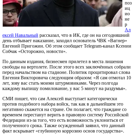
поз
иц
ио
не
р
Ал
ексей Навальный
рассказал, что в ИК, где он на сегодняшний
день отбывает наказание, заходил основатель ЧВК «Вагнер»
Евгений Пригожин. Об этом сообщает Telegram-канал Ксении
Собчак «Осторожно, новости».
По данным издания, бизнесмен прилетел в места лишения
свободы на вертолете. После этого всех заключённых собрали
перед начальством на стадионе. Политик процитировал слова
Евгения Викторовича следующим образом: «Я сам отмотал 10
лет, зову вас стать моими штурмовиками. Через полгода
каждому выпишу помилование, у вас 5 минут на раздумья».
СМИ пишет, что сам Алексей выступает категорически
против подобного набора войск, так как в дальнейшем это
негативно скажется на стране. Он полагает, что граждане со
временем перестанут верить в правовую систему Российской
Федерации из-за того, что есть возможность уклониться от
полученного срока. Также осужденный заявил, что данный
факт вскрывает «глубинную коррозию основ государства».