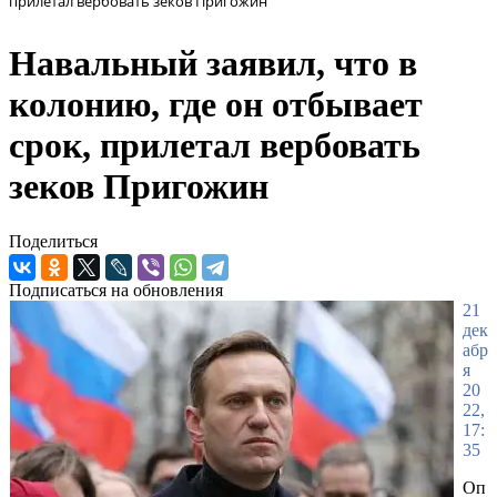
прилетал вербовать зеков Пригожин
Навальный заявил, что в
колонию, где он отбывает
срок, прилетал вербовать
зеков Пригожин
Поделиться
Подписаться на обновления
21
дек
абр
я
20
22,
17:
35
Оп