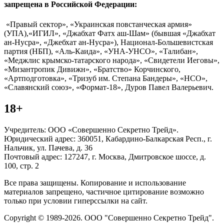
запрещена в Российской Федерации:
«Правый сектор», «Украинская повстанческая армия»
(УПА),«ИГИЛ», «Джабхат Фатх аш-Шам» (бывшая «Джабхат
ан-Нусра», «Джебхат ан-Нусра»), Национал-Большевистская
партия (НБП), «Аль-Каида», «УНА-УНСО», «Талибан»,
«Меджлис крымско-татарского народа», «Свидетели Иеговы»,
«Мизантропик Дивижн», «Братство» Корчинского,
«Артподготовка», «Тризуб им. Степана Бандеры», «НСО»,
«Славянский союз», «Формат-18», Дуров Павел Валерьевич.
18+
Учредитель: ООО «Совершенно Секретно Трейд».
Юридический адрес: 360051, Кабардино-Балкарская Респ., г.
Нальчик, ул. Пачева, д. 36
Почтовый адрес: 127247, г. Москва, Дмитровское шоссе, д.
100, стр. 2
Все права защищены. Копирование и использование
материалов запрещено, частичное цитирование возможно
только при условии гиперссылки на сайт.
Copyright © 1989-2026. ООО "Совершенно Секретно Трейд".