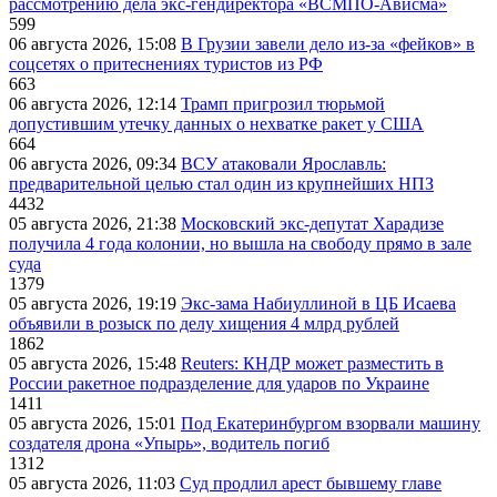
рассмотрению дела экс-гендиректора «ВСМПО-Ависма»
599
06 августа 2026, 15:08
В Грузии завели дело из-за «фейков» в
соцсетях о притеснениях туристов из РФ
663
06 августа 2026, 12:14
Трамп пригрозил тюрьмой
допустившим утечку данных о нехватке ракет у США
664
06 августа 2026, 09:34
ВСУ атаковали Ярославль:
предварительной целью стал один из крупнейших НПЗ
4432
05 августа 2026, 21:38
Московский экс-депутат Харадизе
получила 4 года колонии, но вышла на свободу прямо в зале
суда
1379
05 августа 2026, 19:19
Экс-зама Набиуллиной в ЦБ Исаева
объявили в розыск по делу хищения 4 млрд рублей
1862
05 августа 2026, 15:48
Reuters: КНДР может разместить в
России ракетное подразделение для ударов по Украине
1411
05 августа 2026, 15:01
Под Екатеринбургом взорвали машину
создателя дрона «Упырь», водитель погиб
1312
05 августа 2026, 11:03
Суд продлил арест бывшему главе