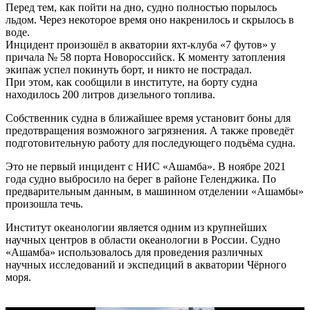
Перед тем, как пойти на дно, судно полностью порылось
льдом. Через некоторое время оно накренилось и скрылось в
воде.
Инцидент произошёл в акватории яхт-клуба «7 футов» у
причала № 58 порта Новороссийск. К моменту затопления
экипаж успел покинуть борт, и никто не пострадал.
При этом, как сообщили в институте, на борту судна
находилось 200 литров дизельного топлива.
Собственник судна в ближайшее время установит боны для
предотвращения возможного загрязнения. А также проведёт
подготовительную работу для последующего подъёма судна.
Это не первый инцидент с НИС «Ашамба». В ноябре 2021
года судно выбросило на берег в районе Геленджика. По
предварительным данным, в машинном отделении «Ашамбы»
произошла течь.
Институт океанологии является одним из крупнейших
научных центров в области океанологии в России. Судно
«Ашамба» использовалось для проведения различных
научных исследований и экспедиций в акватории Чёрного
моря.