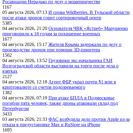
Росавиации Нерадько по делу о мошенничестве
1167
05 августа 2026, 07:13
И снова Wildberries. В Тульской области
после атаки дронов горит сортировочный центр
5385
04 августа 2026, 21:20
Основателя ЧВК «Ястреб» Марущенко
приговорили к 18 годам за похищение военных
1677
04 августа 2026, 15:17
Жителя Крыма задержали по делу о
производстве дронов при помощи 3D‑принтера
1502
04 августа 2026, 13:52
Грузовики экс-начальника ГАИ
Волгоградской области выставили на торги после дела о
взятках
2127
04 августа 2026, 12:18
Агент ФБР украл почти $1 млн в
криптовалюте со счетов подозреваемого
1382
04 августа 2026, 07:19
При атаке БПЛА в Подмосковье
погибли пять человек, также дроны атаковали склад под
Петербургом
3433
03 августа 2026, 21:33
ФАС возбудила дело против Apple из-за
отказа в предустановке Max и RuStore на iPhone
1695