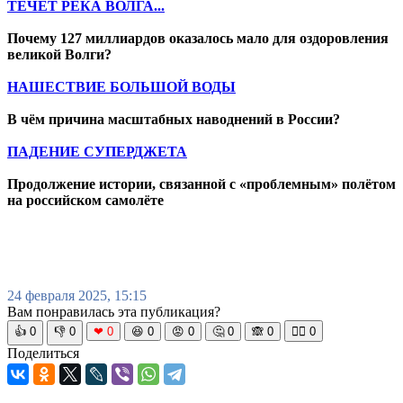
ТЕЧЁТ РЕКА ВОЛГА...
Почему 127 миллиардов оказалось мало для оздоровления
великой Волги?
НАШЕСТВИЕ БОЛЬШОЙ ВОДЫ
В чём причина масштабных наводнений в России?
ПАДЕНИЕ СУПЕРДЖЕТА
Продолжение истории, связанной с «проблемным» полётом
на российском самолёте
24 февраля 2025, 15:15
Вам понравилась эта публикация?
👍
0
👎
0
❤
0
😆
0
😡
0
🤔
0
🙈
0
🧘‍♀️
0
Поделиться