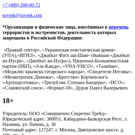
+7 (499) 288-00-72
sovsek@sovsek.com
*Организации и физические лица, внесённные в
перечень
террористов и экстремистов, деятельность которых
запрещена в Российской Федерации:
«Правый сектор», «Украинская повстанческая армия»
(УПА),«ИГИЛ», «Джабхат Фатх аш-Шам» (бывшая «Джабхат
ан-Нусра», «Джебхат ан-Нусра»), Национал-Большевистская
партия (НБП), «Аль-Каида», «УНА-УНСО», «Талибан»,
«Меджлис крымско-татарского народа», «Свидетели Иеговы»,
«Мизантропик Дивижн», «Братство» Корчинского,
«Артподготовка», «Тризуб им. Степана Бандеры», «НСО»,
«Славянский союз», «Формат-18», Дуров Павел Валерьевич.
18+
Учредитель: ООО «Совершенно Секретно Трейд».
Юридический адрес: 360051, Кабардино-Балкарская Респ., г.
Нальчик, ул. Пачева, д. 36
Почтовый адрес: 127247, г. Москва, Дмитровское шоссе, д.