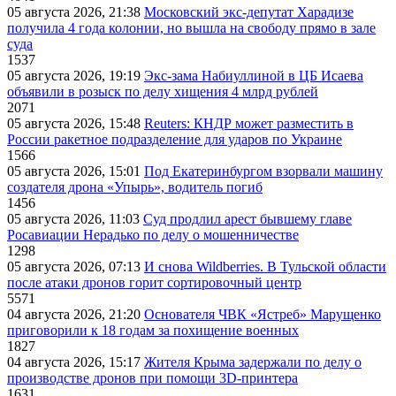
05 августа 2026, 21:38
Московский экс-депутат Харадизе
получила 4 года колонии, но вышла на свободу прямо в зале
суда
1537
05 августа 2026, 19:19
Экс-зама Набиуллиной в ЦБ Исаева
объявили в розыск по делу хищения 4 млрд рублей
2071
05 августа 2026, 15:48
Reuters: КНДР может разместить в
России ракетное подразделение для ударов по Украине
1566
05 августа 2026, 15:01
Под Екатеринбургом взорвали машину
создателя дрона «Упырь», водитель погиб
1456
05 августа 2026, 11:03
Суд продлил арест бывшему главе
Росавиации Нерадько по делу о мошенничестве
1298
05 августа 2026, 07:13
И снова Wildberries. В Тульской области
после атаки дронов горит сортировочный центр
5571
04 августа 2026, 21:20
Основателя ЧВК «Ястреб» Марущенко
приговорили к 18 годам за похищение военных
1827
04 августа 2026, 15:17
Жителя Крыма задержали по делу о
производстве дронов при помощи 3D‑принтера
1631