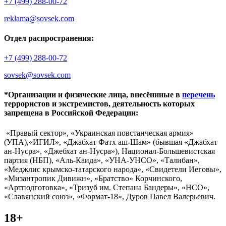
+7 (499) 288-00-72
reklama@sovsek.com
Отдел распространения:
+7 (499) 288-00-72
sovsek@sovsek.com
*Организации и физические лица, внесённные в
перечень
террористов и экстремистов, деятельность которых
запрещена в Российской Федерации:
«Правый сектор», «Украинская повстанческая армия»
(УПА),«ИГИЛ», «Джабхат Фатх аш-Шам» (бывшая «Джабхат
ан-Нусра», «Джебхат ан-Нусра»), Национал-Большевистская
партия (НБП), «Аль-Каида», «УНА-УНСО», «Талибан»,
«Меджлис крымско-татарского народа», «Свидетели Иеговы»,
«Мизантропик Дивижн», «Братство» Корчинского,
«Артподготовка», «Тризуб им. Степана Бандеры», «НСО»,
«Славянский союз», «Формат-18», Дуров Павел Валерьевич.
18+