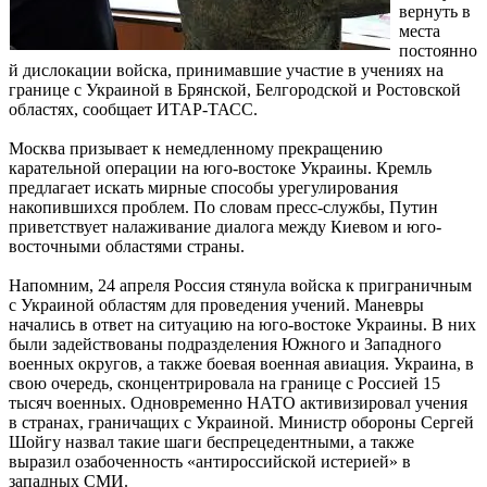
вернуть в
места
постоянно
й дислокации войска, принимавшие участие в учениях на
границе с Украиной в Брянской, Белгородской и Ростовской
областях, сообщает ИТАР-ТАСС.
Москва призывает к немедленному прекращению
карательной операции на юго-востоке Украины. Кремль
предлагает искать мирные способы урегулирования
накопившихся проблем. По словам пресс-службы, Путин
приветствует налаживание диалога между Киевом и юго-
восточными областями страны.
Напомним, 24 апреля Россия стянула войска к приграничным
с Украиной областям для проведения учений. Маневры
начались в ответ на ситуацию на юго-востоке Украины. В них
были задействованы подразделения Южного и Западного
военных округов, а также боевая военная авиация. Украина, в
свою очередь, сконцентрировала на границе с Россией 15
тысяч военных. Одновременно НАТО активизировал учения
в странах, граничащих с Украиной. Министр обороны Сергей
Шойгу назвал такие шаги беспрецедентными, а также
выразил озабоченность «антироссийской истерией» в
западных СМИ.