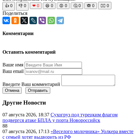
👍
0
👎
0
❤
0
😆
0
😡
0
🤔
0
🙈
0
🧘‍♀️
0
Поделиться
Комментарии
Оставить комментарий
Ваше имя
Ваш email
Введите Ваш комментарий
Отмена
Отправить
Другие Новости
07 августа 2026, 18:37
Сухогруз под турецким флагом
подвергся атаке БПЛА у порта Новороссийск
88
07 августа 2026, 17:13
«Веселого молочника» Уолкера вместе
с семьей хотят выдворить из РФ