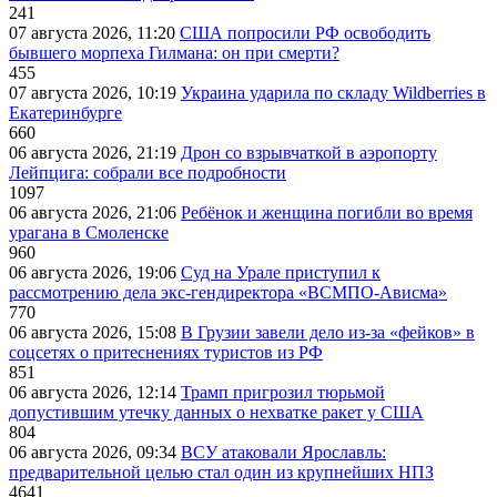
241
07 августа 2026, 11:20
США попросили РФ освободить
бывшего морпеха Гилмана: он при смерти?
455
07 августа 2026, 10:19
Украина ударила по складу Wildberries в
Екатеринбурге
660
06 августа 2026, 21:19
Дрон со взрывчаткой в аэропорту
Лейпцига: собрали все подробности
1097
06 августа 2026, 21:06
Ребёнок и женщина погибли во время
урагана в Смоленске
960
06 августа 2026, 19:06
Суд на Урале приступил к
рассмотрению дела экс-гендиректора «ВСМПО-Ависма»
770
06 августа 2026, 15:08
В Грузии завели дело из-за «фейков» в
соцсетях о притеснениях туристов из РФ
851
06 августа 2026, 12:14
Трамп пригрозил тюрьмой
допустившим утечку данных о нехватке ракет у США
804
06 августа 2026, 09:34
ВСУ атаковали Ярославль:
предварительной целью стал один из крупнейших НПЗ
4641