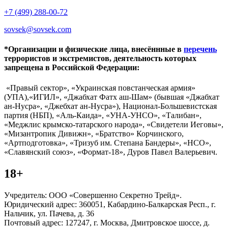
+7 (499) 288-00-72
sovsek@sovsek.com
*Организации и физические лица, внесённные в
перечень
террористов и экстремистов, деятельность которых
запрещена в Российской Федерации:
«Правый сектор», «Украинская повстанческая армия»
(УПА),«ИГИЛ», «Джабхат Фатх аш-Шам» (бывшая «Джабхат
ан-Нусра», «Джебхат ан-Нусра»), Национал-Большевистская
партия (НБП), «Аль-Каида», «УНА-УНСО», «Талибан»,
«Меджлис крымско-татарского народа», «Свидетели Иеговы»,
«Мизантропик Дивижн», «Братство» Корчинского,
«Артподготовка», «Тризуб им. Степана Бандеры», «НСО»,
«Славянский союз», «Формат-18», Дуров Павел Валерьевич.
18+
Учредитель: ООО «Совершенно Секретно Трейд».
Юридический адрес: 360051, Кабардино-Балкарская Респ., г.
Нальчик, ул. Пачева, д. 36
Почтовый адрес: 127247, г. Москва, Дмитровское шоссе, д.