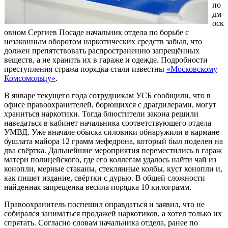
по
дм
оск
овном Сергиев Посаде начальник отдела по борьбе с
незаконным оборотом наркотических средств забыл, что
должен препятствовать распространению запрещённых
веществ, а не хранить их в гараже и одежде. Подробности
преступления стража порядка стали известны
«Московскому
Комсомольцу»
.
В январе текущего года сотрудникам УСБ сообщили, что в
офисе правоохранителей, борющихся с драгдилерами, могут
храниться наркотики. Тогда блюстители закона решили
наведаться в кабинет начальника соответствующего отдела
УМВД. Уже вначале обыска силовики обнаружили в кармане
бушлата майора 12 грамм мефедрона, который был поделен на
два свёртка. Дальнейшие мероприятия переместились в гараж
матери полицейского, где его коллегам удалось найти чай из
конопли, мерные стаканы, стеклянные колбы, куст конопли и,
как пишет издание, свёртки с дурью. В общей сложности
найденная запрещенка весила порядка 10 килограмм.
Правоохранитель поспешил оправдаться и заявил, что не
собирался заниматься продажей наркотиков, а хотел только их
спрятать. Согласно словам начальника отдела, ранее по