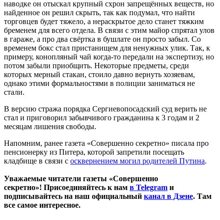
наводке он отыскал крупный схрон запрещённых веществ, но
найденное он решил скрыть, так как подумал, что найти
торговцев будет тяжело, а нераскрытое дело станет тяжким
бременем для всего отдела. В связи с этим майор спрятал улов
в гараже, а про два свёртка в бушлате он просто забыл. Со
временем бокс стал пристанищем для ненужных улик. Так, к
примеру, конопляный чай когда-то передали на экспертизу, но
потом забыли приобщить. Некоторые предметы, среди
которых мерный стакан, стоило давно вернуть хозяевам,
однако этими формальностями в полиции заниматься не
стали.
В версию стража порядка Сергиевопосадский суд верить не
стал и приговорил забывчивого гражданина к 3 годам и 2
месяцам лишения свободы.
Напомним, ранее газета «Совершенно секретно» писала про
пенсионерку из Питера, которой запретили посещать
кладбище в связи с
осквернением могил родителей Путина
.
Уважаемые читатели газеты «Совершенно
секретно»! Присоединяйтесь к нам
в Telegram
и
подписывайтесь на наш официальный
канал в Дзене
. Там
все самое интересное.