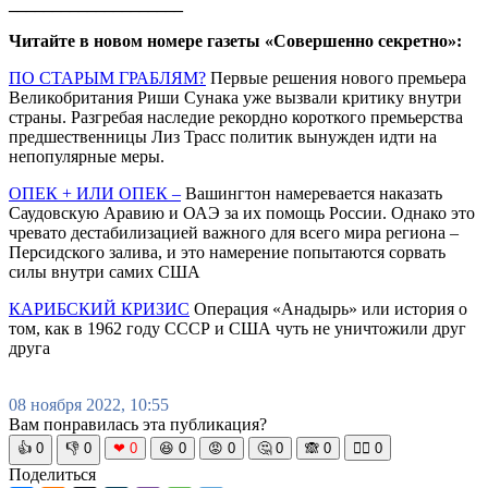
____________________
Читайте в новом номере газеты «Совершенно секретно»:
ПО СТАРЫМ ГРАБЛЯМ?
Первые решения нового премьера
Великобритания Риши Сунака уже вызвали критику внутри
страны. Разгребая наследие рекордно короткого премьерства
предшественницы Лиз Трасс политик вынужден идти на
непопулярные меры.
ОПЕК + ИЛИ ОПЕК –
Вашингтон намеревается наказать
Саудовскую Аравию и ОАЭ за их помощь России. Однако это
чревато дестабилизацией важного для всего мира региона –
Персидского залива, и это намерение попытаются сорвать
силы внутри самих США
КАРИБСКИЙ КРИЗИС
Операция «Анадырь» или история о
том, как в 1962 году СССР и США чуть не уничтожили друг
друга
08 ноября 2022, 10:55
Вам понравилась эта публикация?
👍
0
👎
0
❤
0
😆
0
😡
0
🤔
0
🙈
0
🧘‍♀️
0
Поделиться