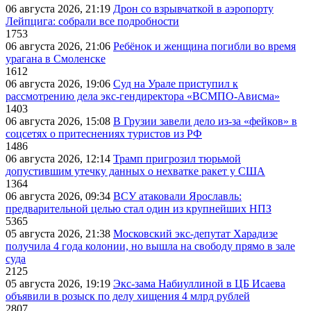
06 августа 2026, 21:19
Дрон со взрывчаткой в аэропорту
Лейпцига: собрали все подробности
1753
06 августа 2026, 21:06
Ребёнок и женщина погибли во время
урагана в Смоленске
1612
06 августа 2026, 19:06
Суд на Урале приступил к
рассмотрению дела экс-гендиректора «ВСМПО-Ависма»
1403
06 августа 2026, 15:08
В Грузии завели дело из-за «фейков» в
соцсетях о притеснениях туристов из РФ
1486
06 августа 2026, 12:14
Трамп пригрозил тюрьмой
допустившим утечку данных о нехватке ракет у США
1364
06 августа 2026, 09:34
ВСУ атаковали Ярославль:
предварительной целью стал один из крупнейших НПЗ
5365
05 августа 2026, 21:38
Московский экс-депутат Харадизе
получила 4 года колонии, но вышла на свободу прямо в зале
суда
2125
05 августа 2026, 19:19
Экс-зама Набиуллиной в ЦБ Исаева
объявили в розыск по делу хищения 4 млрд рублей
2807