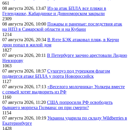
661
08 августа 2026, 13:47
Из-за атак БПЛА все пляжи в
Геленджике, Кабардинке и Дивноморском закрыли
2309
08 августа 2026, 10:00
Пожары и раненые: последствия атак
на НПЗ в Самарской области и на Кубани
1214
07 августа 2026, 20:34
В Ялте БЭК атаковал пляж, в Керчи
дрон попал в жилой дом
1827
07 августа 2026, 20:11
В Петербурге заочно арестовали Лидию
Невзорову
1063
07 августа 2026, 18:37
Сухогруз под турецким флагом
подвергся атаке БПЛА у порта Новороссийск
1127
07 августа 2026, 17:13
«Веселого молочника» Уолкера вместе
с семьей хотят выдворить из РФ
1160
07 августа 2026, 11:20
США попросили РФ освободить
бывшего морпеха Гилмана: он при смерти?
1154
07 августа 2026, 10:19
Украина ударила по складу Wildberries в
Екатеринбурге
1428