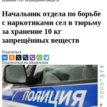
хранение 10 кг запрещённых веществ
Начальник отдела по борьбе
с наркотиками сел в тюрьму
за хранение 10 кг
запрещённых веществ
Поделиться
Подписаться на обновления
08
но
ябр
я
20
22,
10:
55
В