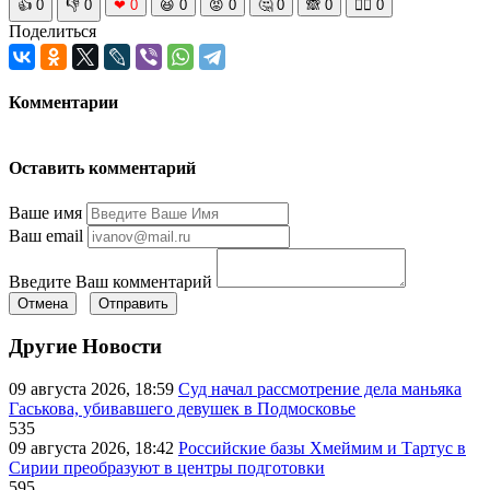
👍
0
👎
0
❤
0
😆
0
😡
0
🤔
0
🙈
0
🧘‍♀️
0
Поделиться
Комментарии
Оставить комментарий
Ваше имя
Ваш email
Введите Ваш комментарий
Отмена
Отправить
Другие Новости
09 августа 2026, 18:59
Суд начал рассмотрение дела маньяка
Гаськова, убивавшего девушек в Подмосковье
535
09 августа 2026, 18:42
Российские базы Хмеймим и Тартус в
Сирии преобразуют в центры подготовки
595