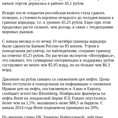
начале торгов держалась в районе 45,1 рубля.
Вскоре после открытия российская валюта стала сдавать
позиции, а стоимость корзины незадолго до полудня вышла к
границе коридора, т.е. к уровню 45,25 рубля. Евро при этом
продолжал расти сильнее, чем доллар, в связи с тенденциями
мировых рынков.
С начала месяца и по вечер 10 октября границы коридора
были сдвинуты Банком России на 85 копеек. Утром в
понедельник регулятор, по наблюдениям, сохранял границу
на отметке 45,25 рубля. По расчетам экспертов «Интерфакса»,
это означает, что суммарные интервенции в поддержку рубля
составляют не менее чем $5,95 млрд, но не больше чем $6,3
млрд.
Давление на рубль связано со снижением цен нефти. Цены
Brent отступили в понедельник на информации о снижении
Ираком цен на нефть, поставляемую в Азию и Европу,
сообщает агентство Bloomberg. Ноябрьские фьючерсы на
нефть Brent на лондонской бирже ICE Futures опустились
более чем на 1,5%, оказавшись ниже $88,5 за баррель. С
начала 2014 года Brent подешевела примерно на 20%.
По мнению главы ЦБ Эльвиры Набиуллиной, действие