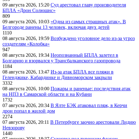
09 августа 2026, 15:20
Суд арестовал главу производителя
БПЛА «Дрон Солюшнс»
809
09 августа 2026, 10:03
«Одна из самых страшных атак». В
Белгороде ранены 13 человек, включая двух детей
1110
08 августа 2026, 19:59
Возбуждено уголовное дело из-за угроз
создателям «Колобка»
947
08 августа 2026, 19:34
Неопознанный БПЛА залетел в
Болгарию и взорвался у Трансбалканского газопровода
1184
08 августа 2026, 13:47
Из-за атак БПЛА все пляжи в
Геленджике, Кабардинке и Дивноморском закрыли
3332
08 августа 2026, 10:00
Пожары и раненые: последствия атак
на НПЗ в Самарской области и на Кубани
1732
07 августа 2026, 20:34
В Ялте БЭК атаковал пляж, в Керчи
дрон попал в жилой дом
2274
07 августа 2026, 20:11
В Петербурге заочно арестовали Лидию
Невзорову
1440
07 августа 2026, 18:37
Сухогруз под турецким флагом