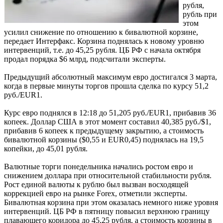
рубля,
рубль при
этом
усилил снижение по отношению к бивалютной корзине,
передает Интерфакс. Корзина поднялась к новому уровню
интервенций, т.е. до 45,25 рубля. ЦБ РФ с начала октября
продал порядка $6 млрд, подсчитали эксперты.
Предыдущий абсолютный максимум евро достигался 3 марта,
когда в первые минуты торгов прошла сделка по курсу 51,2
руб./EUR1.
Курс евро поднялся в 12:18 до 51,205 руб./EUR1, прибавив 36
копеек. Доллар США в этот момент составил 40,385 руб./$1,
прибавив 6 копеек к предыдущему закрытию, а стоимость
бивалютной корзины ($0,55 и EUR0,45) поднялась на 19,5
копейки, до 45,01 рубля.
Валютные торги понедельника начались ростом евро и
снижением доллара при относительной стабильности рубля.
Рост единой валюты к рублю был вызван восходящей
коррекцией евро на рынке Forex, отметили эксперты.
Бивалютная корзина при этом оказалась немного ниже уровня
интервенций. ЦБ РФ в пятницу повысил верхнюю границу
плавающего коридора до 45,25 рубля, а стоимость корзины в