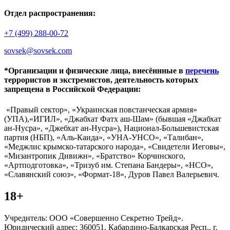
Отдел распространения:
+7 (499) 288-00-72
sovsek@sovsek.com
*Организации и физические лица, внесённные в
перечень
террористов и экстремистов, деятельность которых
запрещена в Российской Федерации:
«Правый сектор», «Украинская повстанческая армия»
(УПА),«ИГИЛ», «Джабхат Фатх аш-Шам» (бывшая «Джабхат
ан-Нусра», «Джебхат ан-Нусра»), Национал-Большевистская
партия (НБП), «Аль-Каида», «УНА-УНСО», «Талибан»,
«Меджлис крымско-татарского народа», «Свидетели Иеговы»,
«Мизантропик Дивижн», «Братство» Корчинского,
«Артподготовка», «Тризуб им. Степана Бандеры», «НСО»,
«Славянский союз», «Формат-18», Дуров Павел Валерьевич.
18+
Учредитель: ООО «Совершенно Секретно Трейд».
Юридический адрес: 360051, Кабардино-Балкарская Респ., г.