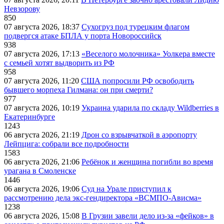
Невзорову
850
07 августа 2026, 18:37
Сухогруз под турецким флагом
подвергся атаке БПЛА у порта Новороссийск
938
07 августа 2026, 17:13
«Веселого молочника» Уолкера вместе
с семьей хотят выдворить из РФ
958
07 августа 2026, 11:20
США попросили РФ освободить
бывшего морпеха Гилмана: он при смерти?
977
07 августа 2026, 10:19
Украина ударила по складу Wildberries в
Екатеринбурге
1243
06 августа 2026, 21:19
Дрон со взрывчаткой в аэропорту
Лейпцига: собрали все подробности
1583
06 августа 2026, 21:06
Ребёнок и женщина погибли во время
урагана в Смоленске
1446
06 августа 2026, 19:06
Суд на Урале приступил к
рассмотрению дела экс-гендиректора «ВСМПО-Ависма»
1238
06 августа 2026, 15:08
В Грузии завели дело из-за «фейков» в