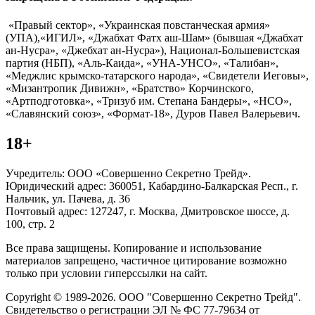
«Правый сектор», «Украинская повстанческая армия»
(УПА),«ИГИЛ», «Джабхат Фатх аш-Шам» (бывшая «Джабхат
ан-Нусра», «Джебхат ан-Нусра»), Национал-Большевистская
партия (НБП), «Аль-Каида», «УНА-УНСО», «Талибан»,
«Меджлис крымско-татарского народа», «Свидетели Иеговы»,
«Мизантропик Дивижн», «Братство» Корчинского,
«Артподготовка», «Тризуб им. Степана Бандеры», «НСО»,
«Славянский союз», «Формат-18», Дуров Павел Валерьевич.
18+
Учредитель: ООО «Совершенно Секретно Трейд».
Юридический адрес: 360051, Кабардино-Балкарская Респ., г.
Нальчик, ул. Пачева, д. 36
Почтовый адрес: 127247, г. Москва, Дмитровское шоссе, д.
100, стр. 2
Все права защищены. Копирование и использование
материалов запрещено, частичное цитирование возможно
только при условии гиперссылки на сайт.
Copyright © 1989-2026. ООО "Совершенно Секретно Трейд".
Свидетельство о регистрации ЭЛ № ФС 77-79634 от