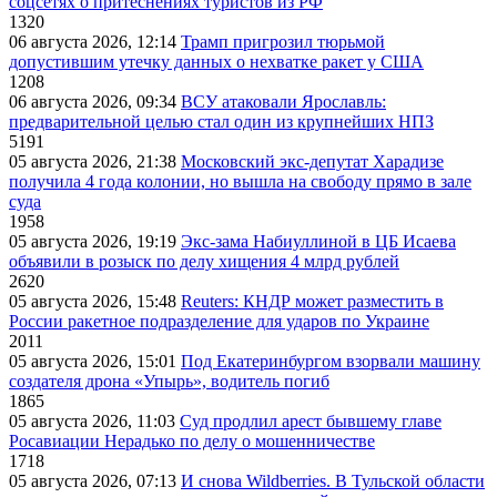
соцсетях о притеснениях туристов из РФ
1320
06 августа 2026, 12:14
Трамп пригрозил тюрьмой
допустившим утечку данных о нехватке ракет у США
1208
06 августа 2026, 09:34
ВСУ атаковали Ярославль:
предварительной целью стал один из крупнейших НПЗ
5191
05 августа 2026, 21:38
Московский экс-депутат Харадизе
получила 4 года колонии, но вышла на свободу прямо в зале
суда
1958
05 августа 2026, 19:19
Экс-зама Набиуллиной в ЦБ Исаева
объявили в розыск по делу хищения 4 млрд рублей
2620
05 августа 2026, 15:48
Reuters: КНДР может разместить в
России ракетное подразделение для ударов по Украине
2011
05 августа 2026, 15:01
Под Екатеринбургом взорвали машину
создателя дрона «Упырь», водитель погиб
1865
05 августа 2026, 11:03
Суд продлил арест бывшему главе
Росавиации Нерадько по делу о мошенничестве
1718
05 августа 2026, 07:13
И снова Wildberries. В Тульской области