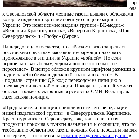
гор
ода
х Свердловской области местные газеты вышли с обложками,
которые подвергли критике военную спецоперацию на
Украине. Это независимые издания группы «ВК-медиа»:
«Вечерний Краснотурьинск», «Вечерний Карпинск», «Про
Североуральск» и «Глобус» (Серов).
На передовице отмечается, что «Роскомнадзор запрещает
российским средствам массовой информации называть
происходящее в эти дни на Украине «войной». Но если
черное называть белым, черным оно от этого быть не
перестанет». В центре обложек крупным шрифтом размещена
надпись: «Это безумие должно быть остановлено!». В
«подвале» страницы QR-код с переходом на петицию о
прекращении военной операции. Правда, на данный момент
осталась только электронная версия этих СМИ. Весь тираж
газет изъяла полиция.
«Представители полиции пришли во все четыре редакции
нашей издательской группы - в Североуральске, Карпинске,
Краснотурьинске и Серове сразу, как, только печатная
продукция прибыла в пункты назначения, и сообщили, что по
требованию области все газеты должны быть переданы им для
проверки», – говорится на
странице издательской группы
в