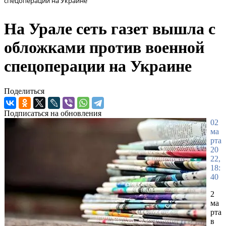
спецоперации на Украине
На Урале сеть газет вышла с
обложками против военной
спецоперации на Украине
Поделиться
Подписаться на обновления
02
ма
рта
20
22,
18:
40
2
ма
рта
в