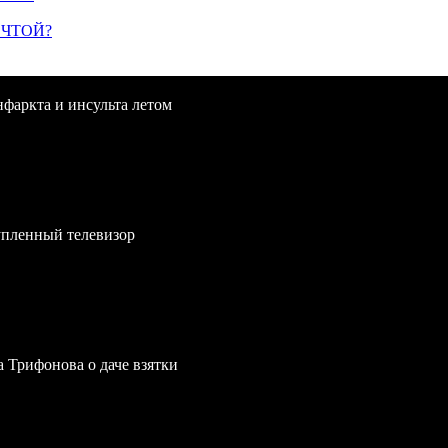
ЕЧТОЙ?
нфаркта и инсульта летом
упленный телевизор
a Трифонова о даче взятки