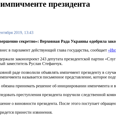
 импичменте президента
ентября 2019, 13:43
вершенно секретно»: Верховная Рада Украины одобрила зако
внес в парламент действующий глава государства, сообщает
«Ин
ержали законопроект 243 депутата президентской партии «Слуга
ый заместитель Руслан Стефанчук.
овной раде позволили объявлять импичмент президенту в случае
импичмента называется письменное представление, которое под
 обязана принимать решение об инициировании импичмента и вн
ледовать преступления президента поручили следственной коми
шение о виновности президента. После этого поступает обращени
придется принести извинения.