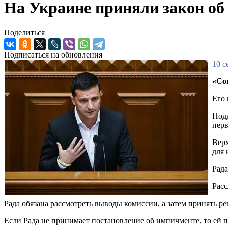
На Украине приняли закон об
Поделиться
Подписаться на обновления
10 с
«Со
Его 
Подд
перв
Верх
для 
Рада
Расс
Рада обязана рассмотреть выводы комиссии, а затем принять ре
Если Рада не принимает постановление об импичменте, то ей 