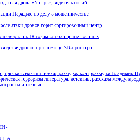
здателя дрона «Упырь», водитель погиб
иации Нерадько по делу о мошенничестве
 после атаки дронов горит сортировочный центр
иговорили к 18 годам за похищение военных
изводстве дронов при помощи 3D‑принтера
о, царская семья
шпионаж, разведка, контрразведка
Владимир П
торическая
терроризм
литература, детектив, рассказы
международ
 мигранты
интервью
МИ»
ЩИНА