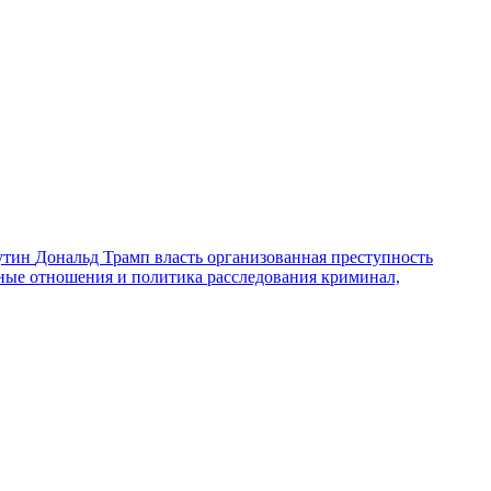
утин
Дональд Трамп
власть
организованная преступность
ные отношения и политика
расследования
криминал,