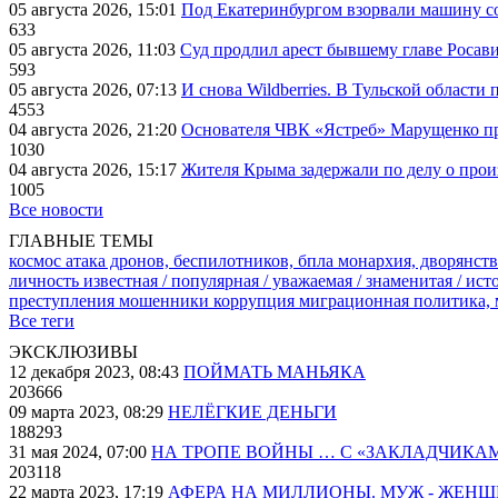
05 августа 2026, 15:01
Под Екатеринбургом взорвали машину со
633
05 августа 2026, 11:03
Суд продлил арест бывшему главе Росав
593
05 августа 2026, 07:13
И снова Wildberries. В Тульской области
4553
04 августа 2026, 21:20
Основателя ЧВК «Ястреб» Марущенко пр
1030
04 августа 2026, 15:17
Жителя Крыма задержали по делу о про
1005
Все новости
ГЛАВНЫЕ ТЕМЫ
космос
атака дронов, беспилотников, бпла
монархия, дворянств
личность известная / популярная / уважаемая / знаменитая / ис
преступления
мошенники
коррупция
миграционная политика,
Все теги
ЭКСКЛЮЗИВЫ
12 декабря 2023, 08:43
ПОЙМАТЬ МАНЬЯКА
203666
09 марта 2023, 08:29
НЕЛЁГКИЕ ДЕНЬГИ
188293
31 мая 2024, 07:00
НА ТРОПЕ ВОЙНЫ … С «ЗАКЛАДЧИКА
203118
22 марта 2023, 17:19
АФЕРА НА МИЛЛИОНЫ. МУЖ - ЖЕН