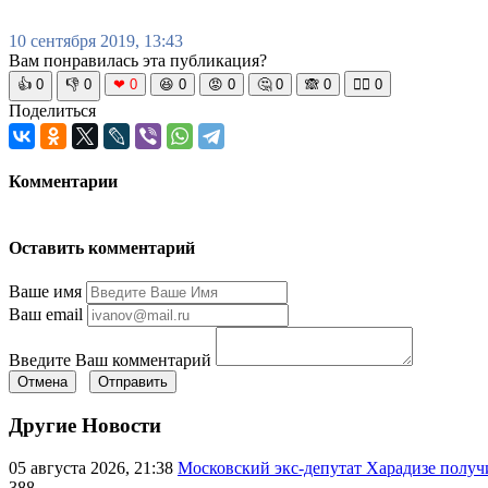
10 сентября 2019, 13:43
Вам понравилась эта публикация?
👍
0
👎
0
❤
0
😆
0
😡
0
🤔
0
🙈
0
🧘‍♀️
0
Поделиться
Комментарии
Оставить комментарий
Ваше имя
Ваш email
Введите Ваш комментарий
Отмена
Отправить
Другие Новости
05 августа 2026, 21:38
Московский экс-депутат Харадизе получи
388