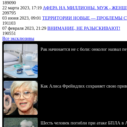
189090
22 марта 2023, 17:19
АФЕРА НА МИЛЛИОНЫ. МУЖ - ЖЕН
209795
03 июня 2023, 09:01
ТЕРРИТОРИИ НОВЫЕ — ПРОБЛЕМЫ 
191103
07 февраля 2023, 21:29
ВНИМАНИЕ, НЕ РАЗЫСКИВАЮТ!
190551
Все эксклюзивы
Рак начинается не с боли: онколог назвал 
Как Алиса Фрейндлих сохраняет свою привл
Шесть человек погибли при атаке БПЛА в 