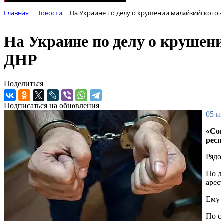
Главная
Новости
На Украине по делу о крушении малайзийского
На Украине по делу о крушен
ДНР
Поделиться
Подписаться на обновления
05 и
«Со
рес
Рядо
По д
арес
Ему 
По с