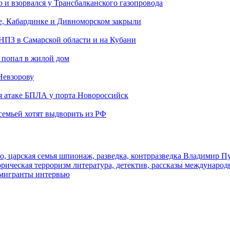
и взорвался у Трансбалканского газопровода
е, Кабардинке и Дивноморском закрыли
 НПЗ в Самарской области и на Кубани
 попал в жилой дом
Невзорову
я атаке БПЛА у порта Новороссийск
семьей хотят выдворить из РФ
о, царская семья
шпионаж, разведка, контрразведка
Владимир П
торическая
терроризм
литература, детектив, рассказы
международ
 мигранты
интервью