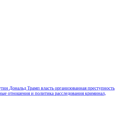
утин
Дональд Трамп
власть
организованная преступность
ные отношения и политика
расследования
криминал,