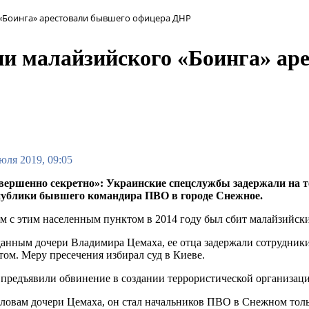
 «Боинга» арестовали бывшего офицера ДНР
ии малайзийского «Боинга» ар
юля 2019, 09:05
вершенно секретно»: Украинские спецслужбы задержали на 
публики бывшего командира ПВО в городе Снежное.
м с этим населенным пунктом в 2014 году был сбит малайзийск
анным дочери Владимира Цемаха, ее отца задержали сотрудники 
том. Меру пресечения избирал суд в Киеве.
предъявили обвинение в создании террористической организаци
ловам дочери Цемаха, он стал начальников ПВО в Снежном толь