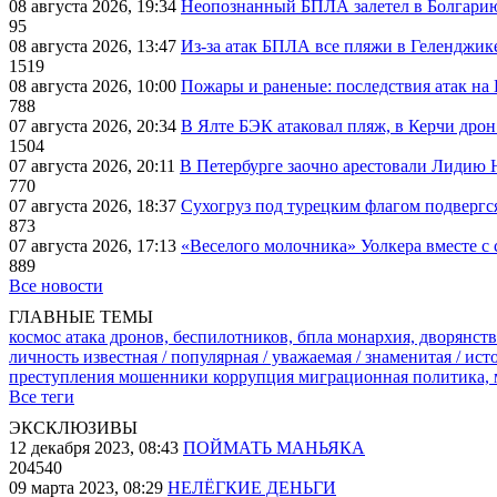
08 августа 2026, 19:34
Неопознанный БПЛА залетел в Болгарию 
95
08 августа 2026, 13:47
Из-за атак БПЛА все пляжи в Геленджик
1519
08 августа 2026, 10:00
Пожары и раненые: последствия атак на
788
07 августа 2026, 20:34
В Ялте БЭК атаковал пляж, в Керчи дрон
1504
07 августа 2026, 20:11
В Петербурге заочно арестовали Лидию 
770
07 августа 2026, 18:37
Сухогруз под турецким флагом подвергс
873
07 августа 2026, 17:13
«Веселого молочника» Уолкера вместе с 
889
Все новости
ГЛАВНЫЕ ТЕМЫ
космос
атака дронов, беспилотников, бпла
монархия, дворянств
личность известная / популярная / уважаемая / знаменитая / ис
преступления
мошенники
коррупция
миграционная политика,
Все теги
ЭКСКЛЮЗИВЫ
12 декабря 2023, 08:43
ПОЙМАТЬ МАНЬЯКА
204540
09 марта 2023, 08:29
НЕЛЁГКИЕ ДЕНЬГИ