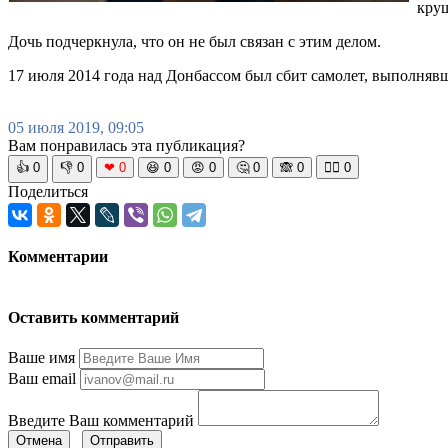
круш
Дочь подчеркнула, что он не был связан с этим делом.
17 июля 2014 года над Донбассом был сбит самолет, выполняв
05 июля 2019, 09:05
Вам понравилась эта публикация?
👍
0
👎
0
❤
0
😆
0
😡
0
🤔
0
🙈
0
🧘‍♀️
0
Поделиться
Комментарии
Оставить комментарий
Ваше имя
Ваш email
Введите Ваш комментарий
Отмена
Отправить