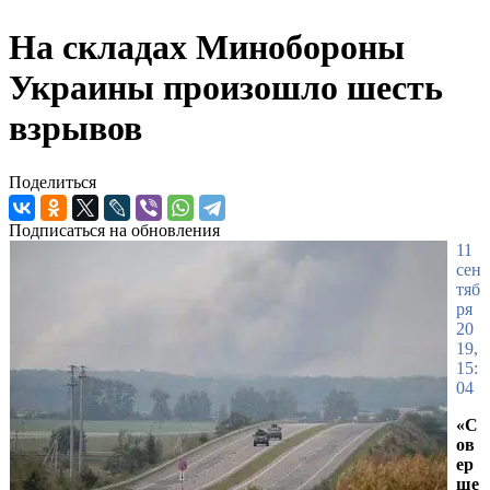
На складах Минобороны
Украины произошло шесть
взрывов
Поделиться
Подписаться на обновления
11
сен
тяб
ря
20
19,
15:
04
«С
ов
ер
ше