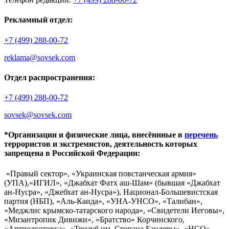
Рекламный отдел:
+7 (499) 288-00-72
reklama@sovsek.com
Отдел распространения:
+7 (499) 288-00-72
sovsek@sovsek.com
*Организации и физические лица, внесённные в
перечень
террористов и экстремистов, деятельность которых
запрещена в Российской Федерации:
«Правый сектор», «Украинская повстанческая армия»
(УПА),«ИГИЛ», «Джабхат Фатх аш-Шам» (бывшая «Джабхат
ан-Нусра», «Джебхат ан-Нусра»), Национал-Большевистская
партия (НБП), «Аль-Каида», «УНА-УНСО», «Талибан»,
«Меджлис крымско-татарского народа», «Свидетели Иеговы»,
«Мизантропик Дивижн», «Братство» Корчинского,
«Артподготовка», «Тризуб им. Степана Бандеры», «НСО»,