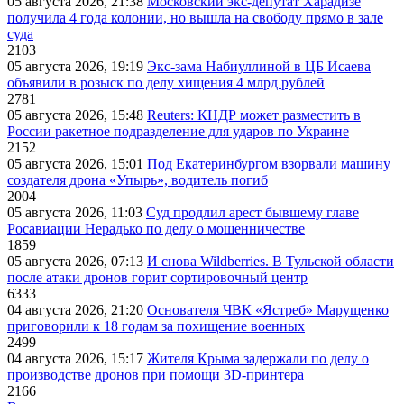
05 августа 2026, 21:38
Московский экс-депутат Харадизе
получила 4 года колонии, но вышла на свободу прямо в зале
суда
2103
05 августа 2026, 19:19
Экс-зама Набиуллиной в ЦБ Исаева
объявили в розыск по делу хищения 4 млрд рублей
2781
05 августа 2026, 15:48
Reuters: КНДР может разместить в
России ракетное подразделение для ударов по Украине
2152
05 августа 2026, 15:01
Под Екатеринбургом взорвали машину
создателя дрона «Упырь», водитель погиб
2004
05 августа 2026, 11:03
Суд продлил арест бывшему главе
Росавиации Нерадько по делу о мошенничестве
1859
05 августа 2026, 07:13
И снова Wildberries. В Тульской области
после атаки дронов горит сортировочный центр
6333
04 августа 2026, 21:20
Основателя ЧВК «Ястреб» Марущенко
приговорили к 18 годам за похищение военных
2499
04 августа 2026, 15:17
Жителя Крыма задержали по делу о
производстве дронов при помощи 3D‑принтера
2166