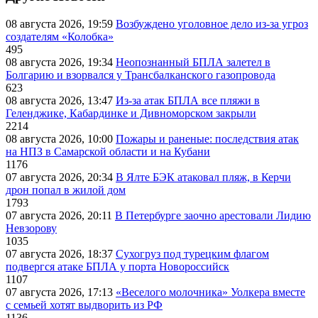
08 августа 2026, 19:59
Возбуждено уголовное дело из-за угроз
создателям «Колобка»
495
08 августа 2026, 19:34
Неопознанный БПЛА залетел в
Болгарию и взорвался у Трансбалканского газопровода
623
08 августа 2026, 13:47
Из-за атак БПЛА все пляжи в
Геленджике, Кабардинке и Дивноморском закрыли
2214
08 августа 2026, 10:00
Пожары и раненые: последствия атак
на НПЗ в Самарской области и на Кубани
1176
07 августа 2026, 20:34
В Ялте БЭК атаковал пляж, в Керчи
дрон попал в жилой дом
1793
07 августа 2026, 20:11
В Петербурге заочно арестовали Лидию
Невзорову
1035
07 августа 2026, 18:37
Сухогруз под турецким флагом
подвергся атаке БПЛА у порта Новороссийск
1107
07 августа 2026, 17:13
«Веселого молочника» Уолкера вместе
с семьей хотят выдворить из РФ
1136