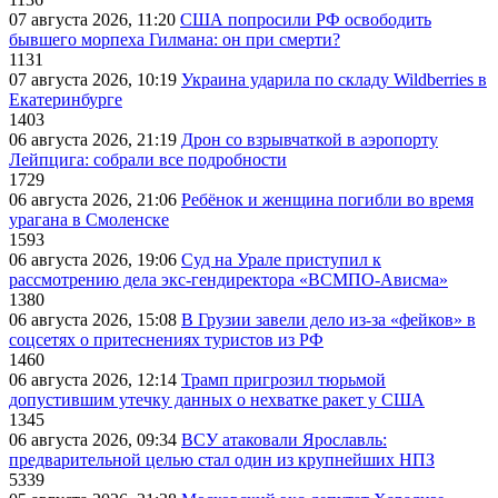
07 августа 2026, 11:20
США попросили РФ освободить
бывшего морпеха Гилмана: он при смерти?
1131
07 августа 2026, 10:19
Украина ударила по складу Wildberries в
Екатеринбурге
1403
06 августа 2026, 21:19
Дрон со взрывчаткой в аэропорту
Лейпцига: собрали все подробности
1729
06 августа 2026, 21:06
Ребёнок и женщина погибли во время
урагана в Смоленске
1593
06 августа 2026, 19:06
Суд на Урале приступил к
рассмотрению дела экс-гендиректора «ВСМПО-Ависма»
1380
06 августа 2026, 15:08
В Грузии завели дело из-за «фейков» в
соцсетях о притеснениях туристов из РФ
1460
06 августа 2026, 12:14
Трамп пригрозил тюрьмой
допустившим утечку данных о нехватке ракет у США
1345
06 августа 2026, 09:34
ВСУ атаковали Ярославль:
предварительной целью стал один из крупнейших НПЗ
5339