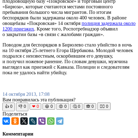
плодоовощную базу «Покровское» и торговый центр
«Бирюза», которые считаются местами постоянного
пребывания большого числа мигрантов. По итогам
беспорядков были задержаны около 400 человек. В районе
овощебазы «Покровская» 14 октября
полиция задержала около
1200 приезжих
. Кроме того, Роспотребнадзор объявил
о закрытии базы «в связи с жалобами граждан».
Поводом для беспорядков в Бирюлево стало убийство в ночь
на 10 октября 25-летнего Егора Щербакова. Молодой человек
подрался с неизвестным, оскорбившим его девушку,
и получил ножевое ранение. По словам девушки, мужчина
выглядел как приезжий с Кавказа. Полиции и следователям
пока не удалось найти убийцу.
14 октября 2013, 17:08
Вам понравилась эта публикация?
👍
0
👎
0
❤
0
😆
0
😡
0
🤔
0
🙈
0
🧘‍♀️
0
Поделиться
Комментарии