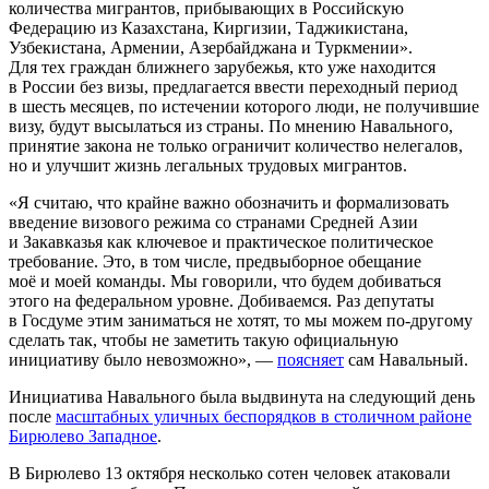
количества мигрантов, прибывающих в Российскую
Федерацию из Казахстана, Киргизии, Таджикистана,
Узбекистана, Армении, Азербайджана и Туркмении».
Для тех граждан ближнего зарубежья, кто уже находится
в России без визы, предлагается ввести переходный период
в шесть месяцев, по истечении которого люди, не получившие
визу, будут высылаться из страны. По мнению Навального,
принятие закона не только ограничит количество нелегалов,
но и улучшит жизнь легальных трудовых мигрантов.
«Я считаю, что крайне важно обозначить и формализовать
введение визового режима со странами Средней Азии
и Закавказья как ключевое и практическое политическое
требование. Это, в том числе, предвыборное обещание
моё и моей команды. Мы говорили, что будем добиваться
этого на федеральном уровне. Добиваемся. Раз депутаты
в Госдуме этим заниматься не хотят, то мы можем по-другому
сделать так, чтобы не заметить такую официальную
инициативу было невозможно», —
поясняет
сам Навальный.
Инициатива Навального была выдвинута на следующий день
после
масштабных уличных беспорядков в столичном районе
Бирюлево Западное
.
В Бирюлево 13 октября несколько сотен человек атаковали