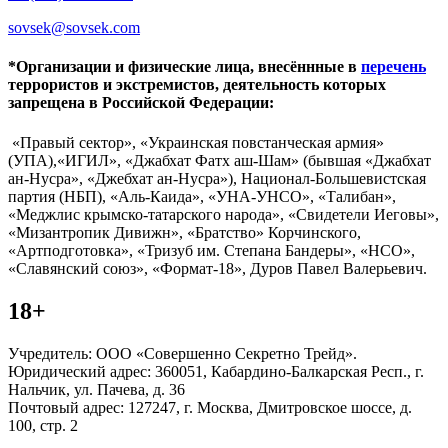
sovsek@sovsek.com
*Организации и физические лица, внесённные в
перечень
террористов и экстремистов, деятельность которых
запрещена в Российской Федерации:
«Правый сектор», «Украинская повстанческая армия»
(УПА),«ИГИЛ», «Джабхат Фатх аш-Шам» (бывшая «Джабхат
ан-Нусра», «Джебхат ан-Нусра»), Национал-Большевистская
партия (НБП), «Аль-Каида», «УНА-УНСО», «Талибан»,
«Меджлис крымско-татарского народа», «Свидетели Иеговы»,
«Мизантропик Дивижн», «Братство» Корчинского,
«Артподготовка», «Тризуб им. Степана Бандеры», «НСО»,
«Славянский союз», «Формат-18», Дуров Павел Валерьевич.
18+
Учредитель: ООО «Совершенно Секретно Трейд».
Юридический адрес: 360051, Кабардино-Балкарская Респ., г.
Нальчик, ул. Пачева, д. 36
Почтовый адрес: 127247, г. Москва, Дмитровское шоссе, д.
100, стр. 2