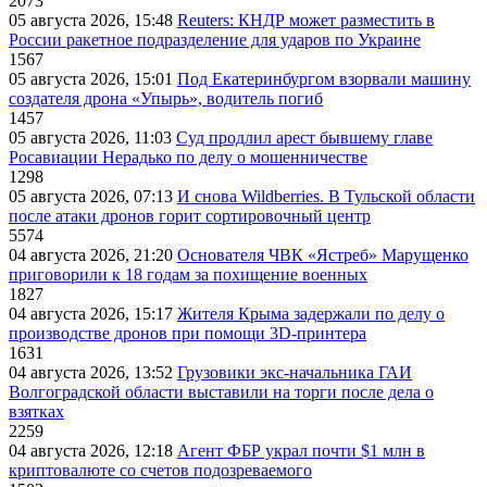
2073
05 августа 2026, 15:48
Reuters: КНДР может разместить в
России ракетное подразделение для ударов по Украине
1567
05 августа 2026, 15:01
Под Екатеринбургом взорвали машину
создателя дрона «Упырь», водитель погиб
1457
05 августа 2026, 11:03
Суд продлил арест бывшему главе
Росавиации Нерадько по делу о мошенничестве
1298
05 августа 2026, 07:13
И снова Wildberries. В Тульской области
после атаки дронов горит сортировочный центр
5574
04 августа 2026, 21:20
Основателя ЧВК «Ястреб» Марущенко
приговорили к 18 годам за похищение военных
1827
04 августа 2026, 15:17
Жителя Крыма задержали по делу о
производстве дронов при помощи 3D‑принтера
1631
04 августа 2026, 13:52
Грузовики экс-начальника ГАИ
Волгоградской области выставили на торги после дела о
взятках
2259
04 августа 2026, 12:18
Агент ФБР украл почти $1 млн в
криптовалюте со счетов подозреваемого