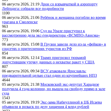
06 августа 2026, 21:19
Дрон со взрывчаткой в аэропорту
Лейпцига: собрали все подробности
1100
06 августа 2026, 21:06
Ребёнок и женщина погибли во время
урагана в Смоленске
963
06 августа 2026, 19:06
Суд на Урале приступил к
рассмотрению дела экс-гендиректора «ВСМПО-Ависма»
773
06 августа 2026, 15:08
В Грузии завели дело из-за «фейков» в
соцсетях о притеснениях туристов из РФ
854
06 августа 2026, 12:14
Трамп пригрозил тюрьмой
допустившим утечку данных о нехватке ракет у США
807
06 августа 2026, 09:34
ВСУ атаковали Ярославль:
предварительной целью стал один из крупнейших НПЗ
4644
05 августа 2026, 21:38
Московский экс-депутат Харадизе
получила 4 года колонии, но вышла на свободу прямо в зале
суда
1543
05 августа 2026, 19:19
Экс-зама Набиуллиной в ЦБ Исаева
объявили в розыск по делу хищения 4 млрд рублей