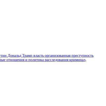
утин
Дональд Трамп
власть
организованная преступность
ные отношения и политика
расследования
криминал,