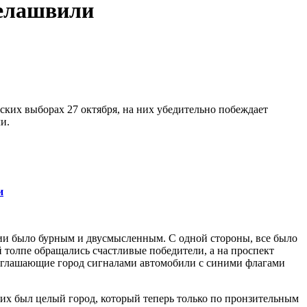
велашвили
ских выборах 27 октября, на них убедительно побеждает
и.
и
ии было бурным и двусмысленным. С одной стороны, все было
 толпе обращались счастливые победители, а на проспект
о оглашающие город сигналами автомобили с синими флагами
ющих был целый город, который теперь только по пронзительным