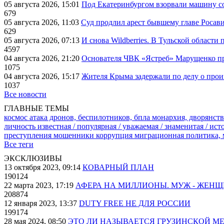
05 августа 2026, 15:01
Под Екатеринбургом взорвали машину со
679
05 августа 2026, 11:03
Суд продлил арест бывшему главе Росав
629
05 августа 2026, 07:13
И снова Wildberries. В Тульской области
4597
04 августа 2026, 21:20
Основателя ЧВК «Ястреб» Марущенко пр
1075
04 августа 2026, 15:17
Жителя Крыма задержали по делу о про
1037
Все новости
ГЛАВНЫЕ ТЕМЫ
космос
атака дронов, беспилотников, бпла
монархия, дворянств
личность известная / популярная / уважаемая / знаменитая / ис
преступления
мошенники
коррупция
миграционная политика,
Все теги
ЭКСКЛЮЗИВЫ
13 октября 2023, 09:14
КОВАРНЫЙ ПЛАН
190124
22 марта 2023, 17:19
АФЕРА НА МИЛЛИОНЫ. МУЖ - ЖЕН
208874
12 января 2023, 13:37
DUTY FREE НЕ ДЛЯ РОССИИ
199174
28 мая 2024, 08:50
ЭТО ЛИ НАЗЫВАЕТСЯ ГРУЗИНСКОЙ М