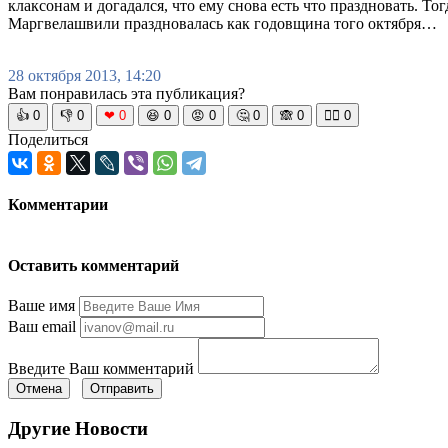
клаксонам и догадался, что ему снова есть что праздновать. То
Маргвелашвили праздновалась как годовщина того октября…
28 октября 2013, 14:20
Вам понравилась эта публикация?
👍
0
👎
0
❤
0
😆
0
😡
0
🤔
0
🙈
0
🧘‍♀️
0
Поделиться
Комментарии
Оставить комментарий
Ваше имя
Ваш email
Введите Ваш комментарий
Отмена
Отправить
Другие Новости