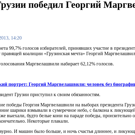
Грузии победил Георгий Марг
2013, 14:20
чета 99,7% голосов избирателей, принявших участие в президент
т правящей коалиции «Грузинская мечта» Георгий Маргвелашвил
голосования Маргвелашвили набирает 62,12% голосов.
ий портрет: Георгий Маргвелашвили: человек без биографи
идент Грузии приступил к своим обязанностям.
ие победы Георгия Маргвелашвили на выборах президента Груз
Синие шарики взмывали в сумеречное небо, с балкона к ликующей
уже выехали, будто белые кони на параде победы, пронзительн
кончательно. Некоторые плакали.
бравурно. И машин было больше, и ночь счастья длиннее, и лику