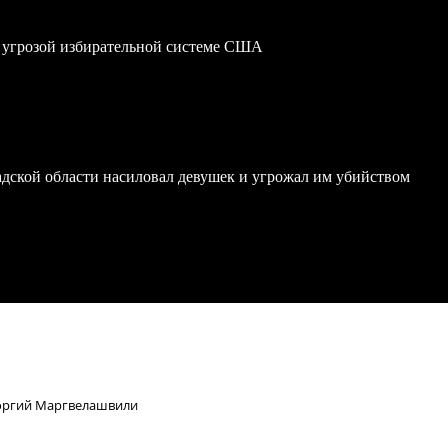
 угрозой избирательной системе США
дской области насиловал девушек и угрожал им убийством
еоргий Маргвелашвили