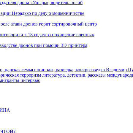
здателя дрона «Упырь», водитель погиб
иации Нерадько по делу о мошенничестве
 после атаки дронов горит сортировочный центр
иговорили к 18 годам за похищение военных
изводстве дронов при помощи 3D‑принтера
о, царская семья
шпионаж, разведка, контрразведка
Владимир П
торическая
терроризм
литература, детектив, рассказы
международ
 мигранты
интервью
ЩИНА
ЕЧТОЙ?