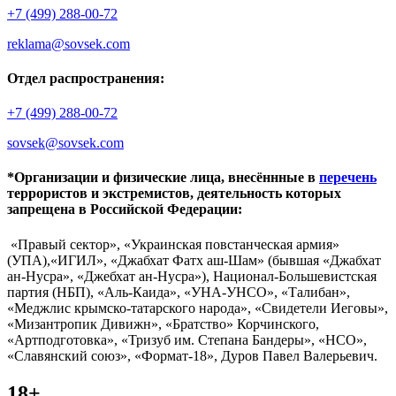
+7 (499) 288-00-72
reklama@sovsek.com
Отдел распространения:
+7 (499) 288-00-72
sovsek@sovsek.com
*Организации и физические лица, внесённные в
перечень
террористов и экстремистов, деятельность которых
запрещена в Российской Федерации:
«Правый сектор», «Украинская повстанческая армия»
(УПА),«ИГИЛ», «Джабхат Фатх аш-Шам» (бывшая «Джабхат
ан-Нусра», «Джебхат ан-Нусра»), Национал-Большевистская
партия (НБП), «Аль-Каида», «УНА-УНСО», «Талибан»,
«Меджлис крымско-татарского народа», «Свидетели Иеговы»,
«Мизантропик Дивижн», «Братство» Корчинского,
«Артподготовка», «Тризуб им. Степана Бандеры», «НСО»,
«Славянский союз», «Формат-18», Дуров Павел Валерьевич.
18+