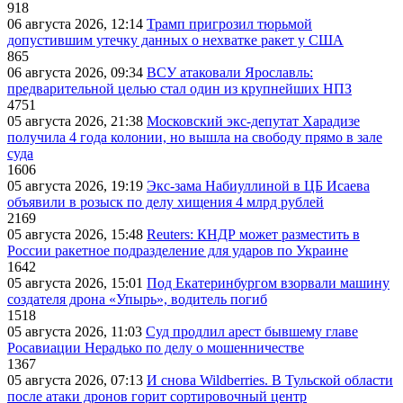
918
06 августа 2026, 12:14
Трамп пригрозил тюрьмой
допустившим утечку данных о нехватке ракет у США
865
06 августа 2026, 09:34
ВСУ атаковали Ярославль:
предварительной целью стал один из крупнейших НПЗ
4751
05 августа 2026, 21:38
Московский экс-депутат Харадизе
получила 4 года колонии, но вышла на свободу прямо в зале
суда
1606
05 августа 2026, 19:19
Экс-зама Набиуллиной в ЦБ Исаева
объявили в розыск по делу хищения 4 млрд рублей
2169
05 августа 2026, 15:48
Reuters: КНДР может разместить в
России ракетное подразделение для ударов по Украине
1642
05 августа 2026, 15:01
Под Екатеринбургом взорвали машину
создателя дрона «Упырь», водитель погиб
1518
05 августа 2026, 11:03
Суд продлил арест бывшему главе
Росавиации Нерадько по делу о мошенничестве
1367
05 августа 2026, 07:13
И снова Wildberries. В Тульской области
после атаки дронов горит сортировочный центр