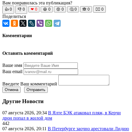
Вам понравилась эта публикация?
👍
0
👎
0
❤
0
😆
0
😡
0
🤔
0
🙈
0
🧘‍♀️
0
Поделиться
Комментарии
Оставить комментарий
Ваше имя
Ваш email
Введите Ваш комментарий
Отмена
Отправить
Другие Новости
07 августа 2026, 20:34
В Ялте БЭК атаковал пляж, в Керчи
дрон попал в жилой дом
442
07 августа 2026, 20:11
В Петербурге заочно арестовали Лидию