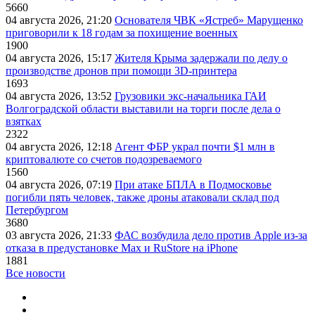
5660
04 августа 2026, 21:20
Основателя ЧВК «Ястреб» Марущенко
приговорили к 18 годам за похищение военных
1900
04 августа 2026, 15:17
Жителя Крыма задержали по делу о
производстве дронов при помощи 3D‑принтера
1693
04 августа 2026, 13:52
Грузовики экс-начальника ГАИ
Волгоградской области выставили на торги после дела о
взятках
2322
04 августа 2026, 12:18
Агент ФБР украл почти $1 млн в
криптовалюте со счетов подозреваемого
1560
04 августа 2026, 07:19
При атаке БПЛА в Подмосковье
погибли пять человек, также дроны атаковали склад под
Петербургом
3680
03 августа 2026, 21:33
ФАС возбудила дело против Apple из-за
отказа в предустановке Max и RuStore на iPhone
1881
Все новости