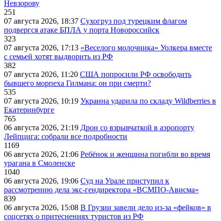
Невзорову
251
07 августа 2026, 18:37
Сухогруз под турецким флагом
подвергся атаке БПЛА у порта Новороссийск
323
07 августа 2026, 17:13
«Веселого молочника» Уолкера вместе
с семьей хотят выдворить из РФ
382
07 августа 2026, 11:20
США попросили РФ освободить
бывшего морпеха Гилмана: он при смерти?
535
07 августа 2026, 10:19
Украина ударила по складу Wildberries в
Екатеринбурге
765
06 августа 2026, 21:19
Дрон со взрывчаткой в аэропорту
Лейпцига: собрали все подробности
1169
06 августа 2026, 21:06
Ребёнок и женщина погибли во время
урагана в Смоленске
1040
06 августа 2026, 19:06
Суд на Урале приступил к
рассмотрению дела экс-гендиректора «ВСМПО-Ависма»
839
06 августа 2026, 15:08
В Грузии завели дело из-за «фейков» в
соцсетях о притеснениях туристов из РФ