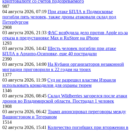
криптовалюте со счетов подозреваемого
987
04 августа 2026, 07:19
При атаке БПЛА в Подмосковье
погибли пять человек, также дроны атаковали склад под
Петербургом
2908
03 августа 2026, 21:33
ФАС возбудила дело против Apple из-за
отказа в предустановке Max и RuStore на iPhone
1293
03 августа 2026, 14:42
Шесть человек погибли при атаке
БПЛА в Архипо-Осиповке, еще 40 пострадали
2390
03 августа 2026, 14:00
На Кубани организаторов незаконной
миграции приговорили к 22 годам на троих
1377
03 августа 2026, 11:39
Суд не разрешил властям Израиля
использовать крокодилов для охраны тюрем
1346
03 августа 2026, 08:45
Склад Wildberries загорелся после атаки
дронов во Владимирской области. Пострадал 1 человек
1908
03 августа 2026, 06:42
Трамп анонсировал переговоры между
Вашингтоном и Тегераном
1514
02 августа 2026, 15:41
Количество погибших при вторжении в