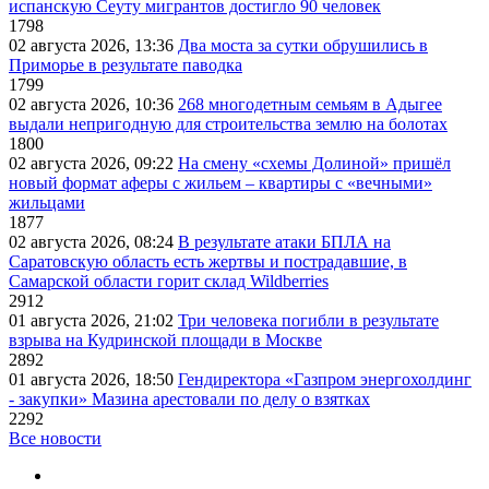
испанскую Сеуту мигрантов достигло 90 человек
1798
02 августа 2026, 13:36
Два моста за сутки обрушились в
Приморье в результате паводка
1799
02 августа 2026, 10:36
268 многодетным семьям в Адыгее
выдали непригодную для строительства землю на болотах
1800
02 августа 2026, 09:22
На смену «схемы Долиной» пришёл
новый формат аферы с жильем – квартиры с «вечными»
жильцами
1877
02 августа 2026, 08:24
В результате атаки БПЛА на
Саратовскую область есть жертвы и пострадавшие, в
Самарской области горит склад Wildberries
2912
01 августа 2026, 21:02
Три человека погибли в результате
взрыва на Кудринской площади в Москве
2892
01 августа 2026, 18:50
Гендиректора «Газпром энергохолдинг
- закупки» Мазина арестовали по делу о взятках
2292
Все новости