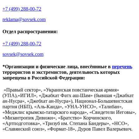
+7 (499) 288-00-72
reklama@sovsek.com
Отдел распространения:
+7 (499) 288-00-72
sovsek@sovsek.com
*Организации и физические лица, внесённные в
перечень
террористов и экстремистов, деятельность которых
запрещена в Российской Федерации:
«Правый сектор», «Украинская повстанческая армия»
(УПА),«ИГИЛ», «Джабхат Фатх аш-Шам» (бывшая «Джабхат
ан-Нусра», «Джебхат ан-Нусра»), Национал-Большевистская
партия (НБП), «Аль-Каида», «УНА-УНСО», «Талибан»,
«Меджлис крымско-татарского народа», «Свидетели Иеговы»,
«Мизантропик Дивижн», «Братство» Корчинского,
«Артподготовка», «Тризуб им. Степана Бандеры», «НСО»,
«Славянский союз», «Формат-18», Дуров Павел Валерьевич.