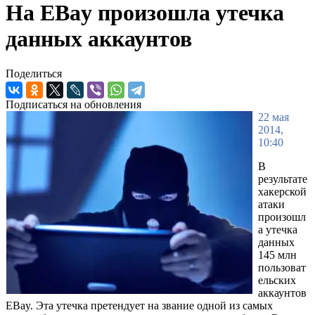
На EBay произошла утечка
данных аккаунтов
Поделиться
Подписаться на обновления
22 мая
2014,
10:40
В
результате
хакерской
атаки
произошл
а утечка
данных
145 млн
пользоват
ельских
аккаунтов
EBay. Эта утечка претендует на звание одной из самых