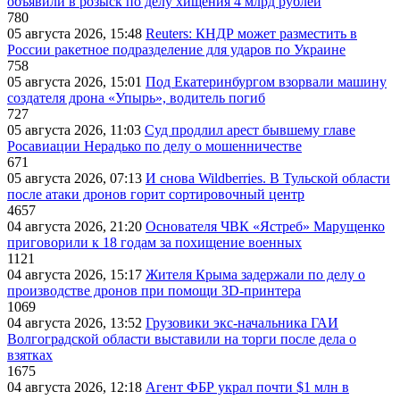
объявили в розыск по делу хищения 4 млрд рублей
780
05 августа 2026, 15:48
Reuters: КНДР может разместить в
России ракетное подразделение для ударов по Украине
758
05 августа 2026, 15:01
Под Екатеринбургом взорвали машину
создателя дрона «Упырь», водитель погиб
727
05 августа 2026, 11:03
Суд продлил арест бывшему главе
Росавиации Нерадько по делу о мошенничестве
671
05 августа 2026, 07:13
И снова Wildberries. В Тульской области
после атаки дронов горит сортировочный центр
4657
04 августа 2026, 21:20
Основателя ЧВК «Ястреб» Марущенко
приговорили к 18 годам за похищение военных
1121
04 августа 2026, 15:17
Жителя Крыма задержали по делу о
производстве дронов при помощи 3D‑принтера
1069
04 августа 2026, 13:52
Грузовики экс-начальника ГАИ
Волгоградской области выставили на торги после дела о
взятках
1675
04 августа 2026, 12:18
Агент ФБР украл почти $1 млн в