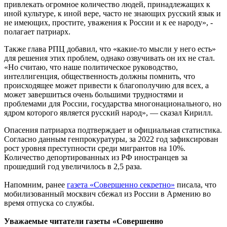
привлекать огромное количество людей, принадлежащих к
иной культуре, к иной вере, часто не знающих русский язык и
не имеющих, простите, уважения к России и к ее народу», -
полагает патриарх.
Также глава РПЦ добавил, что «какие-то мысли у него есть»
для решения этих проблем, однако озвучивать он их не стал.
«Но считаю, что наше политическое руководство,
интеллигенция, общественность должны помнить, что
происходящее может привести к благополучию для всех, а
может завершиться очень большими трудностями и
проблемами для России, государства многонационального, но
ядром которого является русский народ», — сказал Кирилл.
Опасения патриарха подтверждает и официальная статистика.
Согласно данным генпрокуратуры, за 2022 год зафиксирован
рост уровня преступности среди мигрантов на 10%.
Количество депортированных из РФ иностранцев за
прошедший год увеличилось в 2,5 раза.
Напомним, ранее
газета «Совершенно секретно»
писала, что
мобилизованный москвич сбежал из России в Армению во
время отпуска со службы.
Уважаемые читатели газеты «Совершенно