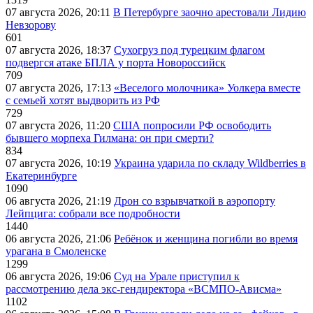
07 августа 2026, 20:11
В Петербурге заочно арестовали Лидию
Невзорову
601
07 августа 2026, 18:37
Сухогруз под турецким флагом
подвергся атаке БПЛА у порта Новороссийск
709
07 августа 2026, 17:13
«Веселого молочника» Уолкера вместе
с семьей хотят выдворить из РФ
729
07 августа 2026, 11:20
США попросили РФ освободить
бывшего морпеха Гилмана: он при смерти?
834
07 августа 2026, 10:19
Украина ударила по складу Wildberries в
Екатеринбурге
1090
06 августа 2026, 21:19
Дрон со взрывчаткой в аэропорту
Лейпцига: собрали все подробности
1440
06 августа 2026, 21:06
Ребёнок и женщина погибли во время
урагана в Смоленске
1299
06 августа 2026, 19:06
Суд на Урале приступил к
рассмотрению дела экс-гендиректора «ВСМПО-Ависма»
1102