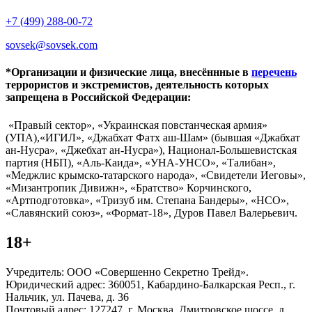
+7 (499) 288-00-72
sovsek@sovsek.com
*Организации и физические лица, внесённные в
перечень
террористов и экстремистов, деятельность которых
запрещена в Российской Федерации:
«Правый сектор», «Украинская повстанческая армия»
(УПА),«ИГИЛ», «Джабхат Фатх аш-Шам» (бывшая «Джабхат
ан-Нусра», «Джебхат ан-Нусра»), Национал-Большевистская
партия (НБП), «Аль-Каида», «УНА-УНСО», «Талибан»,
«Меджлис крымско-татарского народа», «Свидетели Иеговы»,
«Мизантропик Дивижн», «Братство» Корчинского,
«Артподготовка», «Тризуб им. Степана Бандеры», «НСО»,
«Славянский союз», «Формат-18», Дуров Павел Валерьевич.
18+
Учредитель: ООО «Совершенно Секретно Трейд».
Юридический адрес: 360051, Кабардино-Балкарская Респ., г.
Нальчик, ул. Пачева, д. 36
Почтовый адрес: 127247, г. Москва, Дмитровское шоссе, д.