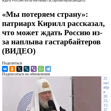
ждать Россию из-за наплыва гастарбайтеров (ВИДЕО)
«Мы потеряем страну»:
патриарх Кирилл рассказал,
что может ждать Россию из-
за наплыва гастарбайтеров
(ВИДЕО)
Поделиться
Подписаться на обновления
25
окт
ябр
я
20
23,
15:
37