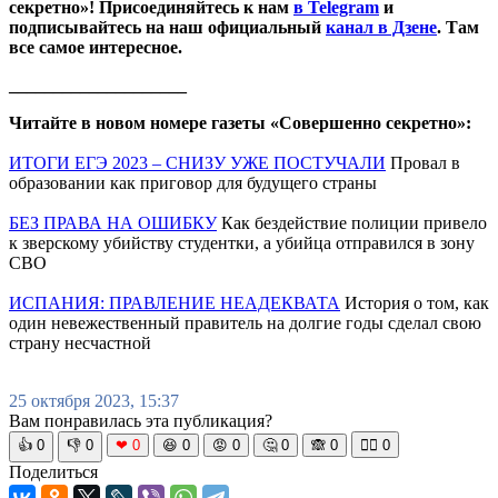
секретно»! Присоединяйтесь к нам
в Telegram
и
подписывайтесь на наш официальный
канал в Дзене
. Там
все самое интересное.
____________________
Читайте в новом номере газеты «Совершенно секретно»:
ИТОГИ ЕГЭ 2023 – СНИЗУ УЖЕ ПОСТУЧАЛИ
Провал в
образовании как приговор для будущего страны
БЕЗ ПРАВА НА ОШИБКУ
Как бездействие полиции привело
к зверскому убийству студентки, а убийца отправился в зону
СВО
ИСПАНИЯ: ПРАВЛЕНИЕ НЕАДЕКВАТА
История о том, как
один невежественный правитель на долгие годы сделал свою
страну несчастной
25 октября 2023, 15:37
Вам понравилась эта публикация?
👍
0
👎
0
❤
0
😆
0
😡
0
🤔
0
🙈
0
🧘‍♀️
0
Поделиться