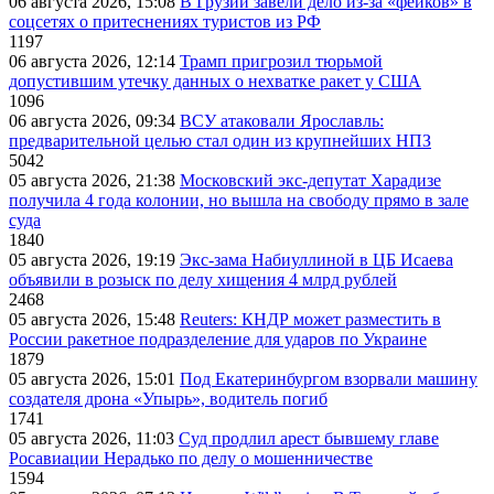
06 августа 2026, 15:08
В Грузии завели дело из-за «фейков» в
соцсетях о притеснениях туристов из РФ
1197
06 августа 2026, 12:14
Трамп пригрозил тюрьмой
допустившим утечку данных о нехватке ракет у США
1096
06 августа 2026, 09:34
ВСУ атаковали Ярославль:
предварительной целью стал один из крупнейших НПЗ
5042
05 августа 2026, 21:38
Московский экс-депутат Харадизе
получила 4 года колонии, но вышла на свободу прямо в зале
суда
1840
05 августа 2026, 19:19
Экс-зама Набиуллиной в ЦБ Исаева
объявили в розыск по делу хищения 4 млрд рублей
2468
05 августа 2026, 15:48
Reuters: КНДР может разместить в
России ракетное подразделение для ударов по Украине
1879
05 августа 2026, 15:01
Под Екатеринбургом взорвали машину
создателя дрона «Упырь», водитель погиб
1741
05 августа 2026, 11:03
Суд продлил арест бывшему главе
Росавиации Нерадько по делу о мошенничестве
1594