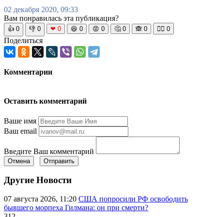
02 декабря 2020, 09:33
Вам понравилась эта публикация?
👍
0
👎
0
❤
0
😆
0
😡
0
🤔
0
🙈
0
🧘‍♀️
0
Поделиться
Комментарии
Оставить комментарий
Ваше имя
Ваш email
Введите Ваш комментарий
Отмена
Отправить
Другие Новости
07 августа 2026, 11:20
США попросили РФ освободить
бывшего морпеха Гилмана: он при смерти?
312