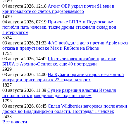
2189
04 августа 2026, 12:18
Агент ФБР украл почти $1 млн в
криптовалюте со счетов подозреваемого
1439
04 августа 2026, 07:19
При атаке БПЛА в Подмосковье
погибли пять человек, также дроны атаковали склад под
Петербургом
3524
03 августа 2026, 21:33
ФАС возбудила дело против Apple из-за
отказа в предустановке Max и RuStore на iPhone
1754
03 августа 2026, 14:42
Шесть человек погибли при атаке
БПЛА в Архипо-Осиповке, еще 40 пострадали
2929
03 августа 2026, 14:00
На Кубани организаторов незаконной
миграции приговорили к 22 годам на троих
1827
03 августа 2026, 11:39
Суд не разрешил властям Израиля
использовать крокодилов для охраны тюрем
1793
03 августа 2026, 08:45
Склад Wildberries загорелся после атаки
дронов во Владимирской области. Пострадал 1 человек
2433
Все новости