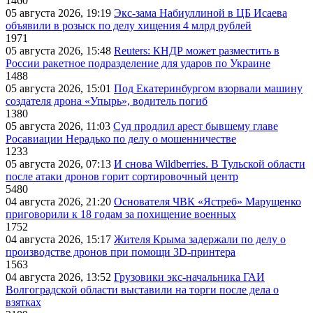
1460
05 августа 2026, 19:19
Экс-зама Набиуллиной в ЦБ Исаева
объявили в розыск по делу хищения 4 млрд рублей
1971
05 августа 2026, 15:48
Reuters: КНДР может разместить в
России ракетное подразделение для ударов по Украине
1488
05 августа 2026, 15:01
Под Екатеринбургом взорвали машину
создателя дрона «Упырь», водитель погиб
1380
05 августа 2026, 11:03
Суд продлил арест бывшему главе
Росавиации Нерадько по делу о мошенничестве
1233
05 августа 2026, 07:13
И снова Wildberries. В Тульской области
после атаки дронов горит сортировочный центр
5480
04 августа 2026, 21:20
Основателя ЧВК «Ястреб» Марущенко
приговорили к 18 годам за похищение военных
1752
04 августа 2026, 15:17
Жителя Крыма задержали по делу о
производстве дронов при помощи 3D‑принтера
1563
04 августа 2026, 13:52
Грузовики экс-начальника ГАИ
Волгоградской области выставили на торги после дела о
взятках