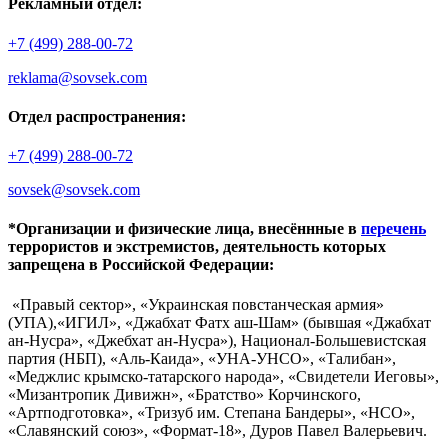
Рекламный отдел:
+7 (499) 288-00-72
reklama@sovsek.com
Отдел распространения:
+7 (499) 288-00-72
sovsek@sovsek.com
*Организации и физические лица, внесённные в
перечень
террористов и экстремистов, деятельность которых
запрещена в Российской Федерации:
«Правый сектор», «Украинская повстанческая армия»
(УПА),«ИГИЛ», «Джабхат Фатх аш-Шам» (бывшая «Джабхат
ан-Нусра», «Джебхат ан-Нусра»), Национал-Большевистская
партия (НБП), «Аль-Каида», «УНА-УНСО», «Талибан»,
«Меджлис крымско-татарского народа», «Свидетели Иеговы»,
«Мизантропик Дивижн», «Братство» Корчинского,
«Артподготовка», «Тризуб им. Степана Бандеры», «НСО»,
«Славянский союз», «Формат-18», Дуров Павел Валерьевич.