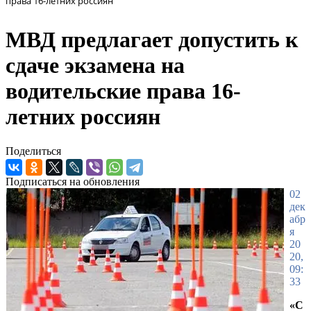
права 16-летних россиян
МВД предлагает допустить к
сдаче экзамена на
водительские права 16-
летних россиян
Поделиться
Подписаться на обновления
02
дек
абр
я
20
20,
09:
33
«С