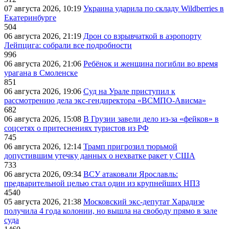
07 августа 2026, 10:19
Украина ударила по складу Wildberries в
Екатеринбурге
504
06 августа 2026, 21:19
Дрон со взрывчаткой в аэропорту
Лейпцига: собрали все подробности
996
06 августа 2026, 21:06
Ребёнок и женщина погибли во время
урагана в Смоленске
851
06 августа 2026, 19:06
Суд на Урале приступил к
рассмотрению дела экс-гендиректора «ВСМПО-Ависма»
682
06 августа 2026, 15:08
В Грузии завели дело из-за «фейков» в
соцсетях о притеснениях туристов из РФ
745
06 августа 2026, 12:14
Трамп пригрозил тюрьмой
допустившим утечку данных о нехватке ракет у США
733
06 августа 2026, 09:34
ВСУ атаковали Ярославль:
предварительной целью стал один из крупнейших НПЗ
4540
05 августа 2026, 21:38
Московский экс-депутат Харадизе
получила 4 года колонии, но вышла на свободу прямо в зале
суда