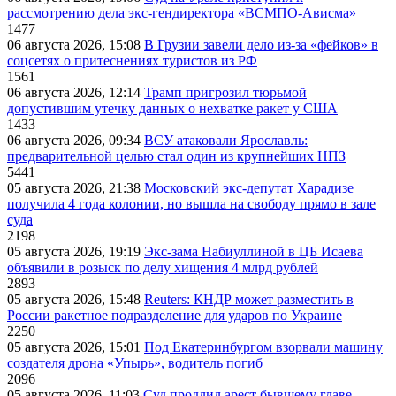
рассмотрению дела экс-гендиректора «ВСМПО-Ависма»
1477
06 августа 2026, 15:08
В Грузии завели дело из-за «фейков» в
соцсетях о притеснениях туристов из РФ
1561
06 августа 2026, 12:14
Трамп пригрозил тюрьмой
допустившим утечку данных о нехватке ракет у США
1433
06 августа 2026, 09:34
ВСУ атаковали Ярославль:
предварительной целью стал один из крупнейших НПЗ
5441
05 августа 2026, 21:38
Московский экс-депутат Харадизе
получила 4 года колонии, но вышла на свободу прямо в зале
суда
2198
05 августа 2026, 19:19
Экс-зама Набиуллиной в ЦБ Исаева
объявили в розыск по делу хищения 4 млрд рублей
2893
05 августа 2026, 15:48
Reuters: КНДР может разместить в
России ракетное подразделение для ударов по Украине
2250
05 августа 2026, 15:01
Под Екатеринбургом взорвали машину
создателя дрона «Упырь», водитель погиб
2096
05 августа 2026, 11:03
Суд продлил арест бывшему главе