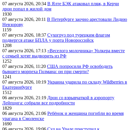
07 августа 2026, 20:34
В Ялте БЭК атаковал пляж, в Керчи
дрон попал в жилой дом
1930
07 августа 2026, 20:11
В Петербурге заочно арестовали Лидию
Невзорову
1159
07 августа 2026, 18:37
Сухогруз под турецким флагом
подвергся атаке БПЛА у порта Новороссийск
1208
07 августа 2026, 17:13
«Веселого молочника» Уолкера вместе
с семьей хотят выдворить из РФ
1252
07 августа 2026, 11:20
США попросили РФ освободить
бывшего морпеха Гилмана: он при смерти?
1241
07 августа 2026, 10:19
Украина ударила по складу Wildberries в
Екатеринбурге
1512
06 августа 2026, 21:19
Дрон со взрывчаткой в аэропорту
Лейпцига: собрали все подробности
1829
06 августа 2026, 21:06
Ребёнок и женщина погибли во время
урагана в Смоленске
1690
06 августа 2026, 19:06
Суд на Урале приступил к