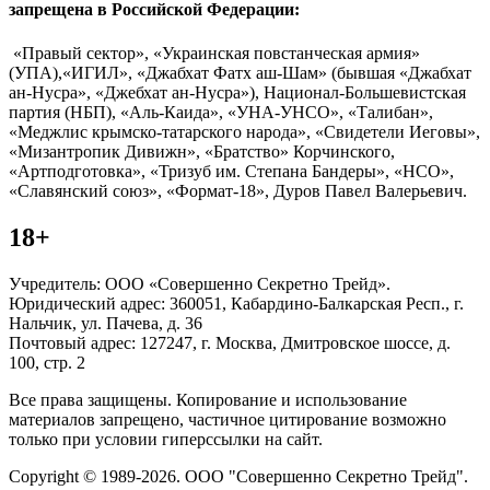
запрещена в Российской Федерации:
«Правый сектор», «Украинская повстанческая армия»
(УПА),«ИГИЛ», «Джабхат Фатх аш-Шам» (бывшая «Джабхат
ан-Нусра», «Джебхат ан-Нусра»), Национал-Большевистская
партия (НБП), «Аль-Каида», «УНА-УНСО», «Талибан»,
«Меджлис крымско-татарского народа», «Свидетели Иеговы»,
«Мизантропик Дивижн», «Братство» Корчинского,
«Артподготовка», «Тризуб им. Степана Бандеры», «НСО»,
«Славянский союз», «Формат-18», Дуров Павел Валерьевич.
18+
Учредитель: ООО «Совершенно Секретно Трейд».
Юридический адрес: 360051, Кабардино-Балкарская Респ., г.
Нальчик, ул. Пачева, д. 36
Почтовый адрес: 127247, г. Москва, Дмитровское шоссе, д.
100, стр. 2
Все права защищены. Копирование и использование
материалов запрещено, частичное цитирование возможно
только при условии гиперссылки на сайт.
Copyright © 1989-2026. ООО "Совершенно Секретно Трейд".