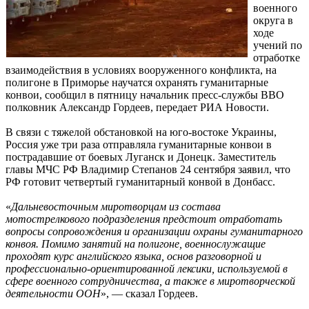
военного
округа в
ходе
учений по
отработке
взаимодействия в условиях вооруженного конфликта, на
полигоне в Приморье научатся охранять гуманитарные
конвои, сообщил в пятницу начальник пресс-службы ВВО
полковник Александр Гордеев, передает РИА Новости.
В связи с тяжелой обстановкой на юго-востоке Украины,
Россия уже три раза отправляла гуманитарные конвои в
пострадавшие от боевых Луганск и Донецк. Заместитель
главы МЧС РФ Владимир Степанов 24 сентября заявил, что
РФ готовит четвертый гуманитарный конвой в Донбасс.
«
Дальневосточным миротворцам из состава
мотострелкового подразделения предстоит отработать
вопросы сопровождения и организации охраны гуманитарного
конвоя. Помимо занятий на полигоне, военнослужащие
проходят курс английского языка, основ разговорной и
профессионально-ориентированной лексики, используемой в
сфере военного сотрудничества, а также в миротворческой
деятельности ООН
», — сказал Гордеев.