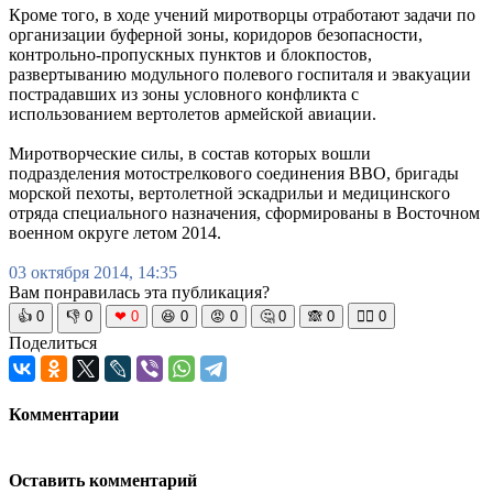
Кроме того, в ходе учений миротворцы отработают задачи по
организации буферной зоны, коридоров безопасности,
контрольно-пропускных пунктов и блокпостов,
развертыванию модульного полевого госпиталя и эвакуации
пострадавших из зоны условного конфликта с
использованием вертолетов армейской авиации.
Миротворческие силы, в состав которых вошли
подразделения мотострелкового соединения ВВО, бригады
морской пехоты, вертолетной эскадрильи и медицинского
отряда специального назначения, сформированы в Восточном
военном округе летом 2014.
03 октября 2014, 14:35
Вам понравилась эта публикация?
👍
0
👎
0
❤
0
😆
0
😡
0
🤔
0
🙈
0
🧘‍♀️
0
Поделиться
Комментарии
Оставить комментарий