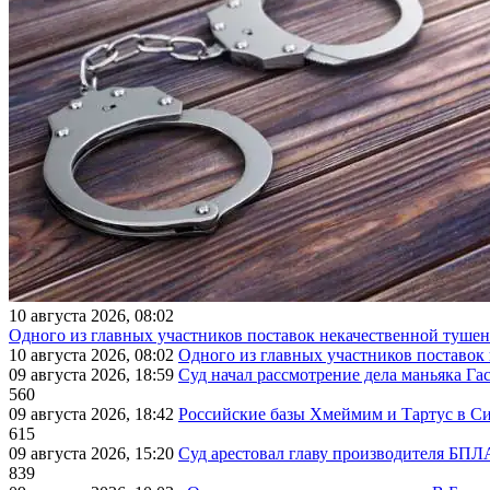
10 августа 2026, 08:02
Одного из главных участников поставок некачественной тушен
10 августа 2026, 08:02
Одного из главных участников поставок
09 августа 2026, 18:59
Суд начал рассмотрение дела маньяка Га
560
09 августа 2026, 18:42
Российские базы Хмеймим и Тартус в С
615
09 августа 2026, 15:20
Суд арестовал главу производителя БП
839