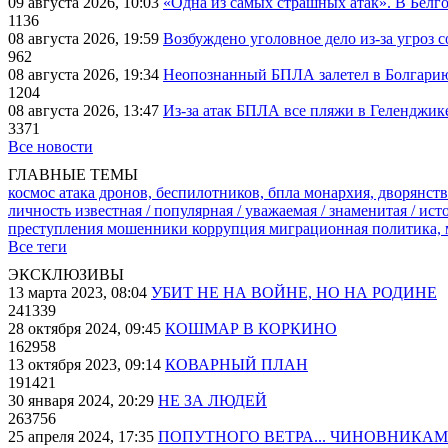
09 августа 2026, 10:03
«Одна из самых страшных атак». В Белго
1136
08 августа 2026, 19:59
Возбуждено уголовное дело из-за угроз 
962
08 августа 2026, 19:34
Неопознанный БПЛА залетел в Болгарию 
1204
08 августа 2026, 13:47
Из-за атак БПЛА все пляжи в Геленджик
3371
Все новости
ГЛАВНЫЕ ТЕМЫ
космос
атака дронов, беспилотников, бпла
монархия, дворянств
личность известная / популярная / уважаемая / знаменитая / ис
преступления
мошенники
коррупция
миграционная политика,
Все теги
ЭКСКЛЮЗИВЫ
13 марта 2023, 08:04
УБИТ НЕ НА ВОЙНЕ, НО НА РОДИНЕ
241339
28 октября 2024, 09:45
КОШМАР В КОРКИНО
162958
13 октября 2023, 09:14
КОВАРНЫЙ ПЛАН
191421
30 января 2024, 20:29
НЕ ЗА ЛЮДЕЙ
263756
25 апреля 2024, 17:35
ПОПУТНОГО ВЕТРА... ЧИНОВНИКАМ