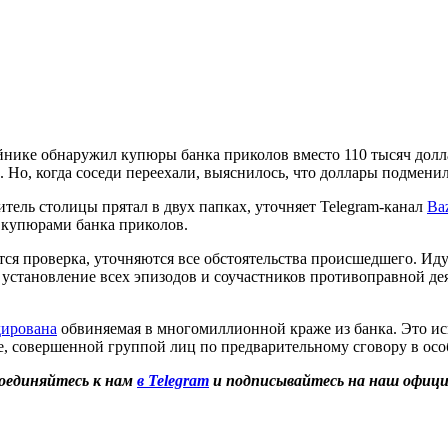
нике обнаружил купюры банка приколов вместо 110 тысяч доллар
 Но, когда соседи переехали, выяснилось, что доллары подмени
ель столицы прятал в двух папках, уточняет Telegram-канал
Ba
 купюрами банка приколов.
ся проверка, уточняются все обстоятельства происшедшего. Ид
 установление всех эпизодов и соучастников противоправной де
дирована
обвиняемая в многомиллионной краже из банка. Это ис
е, совершенной группой лиц по предварительному сговору в осо
оединяйтесь к нам
в Telegram
и подписывайтесь на наш офиц