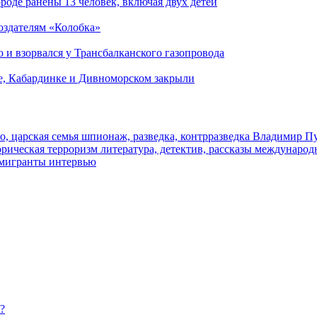
роде ранены 13 человек, включая двух детей
создателям «Колобка»
и взорвался у Трансбалканского газопровода
е, Кабардинке и Дивноморском закрыли
о, царская семья
шпионаж, разведка, контрразведка
Владимир П
торическая
терроризм
литература, детектив, рассказы
международ
 мигранты
интервью
?