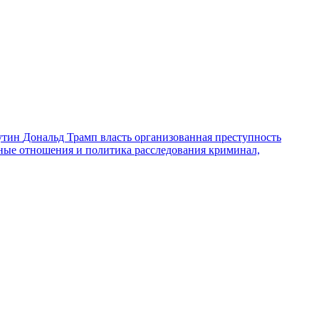
утин
Дональд Трамп
власть
организованная преступность
ные отношения и политика
расследования
криминал,