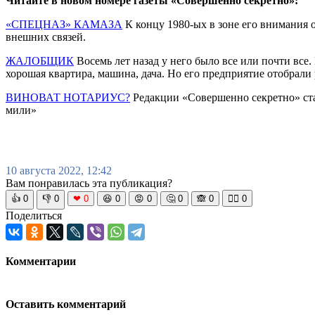
Читайте в новом номере газеты «Совершенно секретно»:
«СПЕЦНАЗ» КАМАЗА
К концу 1980-ых в зоне его внимания 
внешних связей.
ЖАЛОБЩИК
Восемь лет назад у него было все или почти все
хорошая квартира, машина, дача. Но его предприятие отобрали
ВИНОВАТ НОТАРИУС?
Редакции «Совершенно секретно» ст
мили»
10 августа 2022, 12:42
Вам понравилась эта публикация?
👍
0
👎
0
❤
0
😆
0
😡
0
🤔
0
🙈
0
🧘‍♀️
0
Поделиться
Комментарии
Оставить комментарий