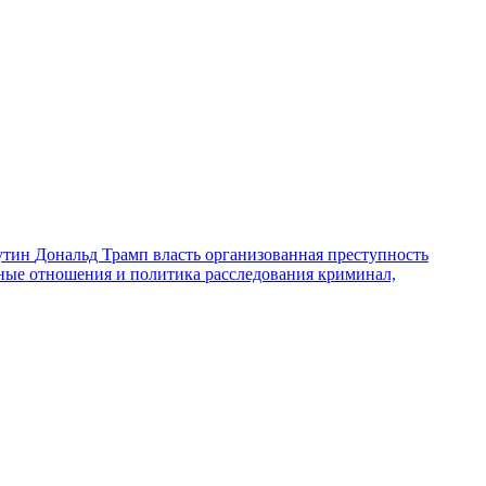
утин
Дональд Трамп
власть
организованная преступность
ные отношения и политика
расследования
криминал,