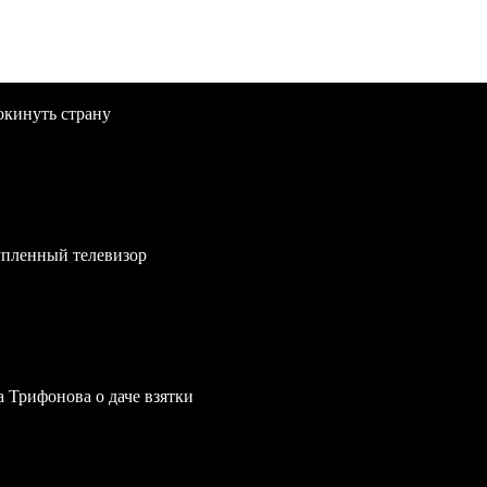
окинуть страну
упленный телевизор
a Трифонова о даче взятки