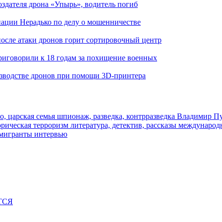
здателя дрона «Упырь», водитель погиб
иации Нерадько по делу о мошенничестве
 после атаки дронов горит сортировочный центр
иговорили к 18 годам за похищение военных
изводстве дронов при помощи 3D‑принтера
о, царская семья
шпионаж, разведка, контрразведка
Владимир П
торическая
терроризм
литература, детектив, рассказы
международ
 мигранты
интервью
ТСЯ