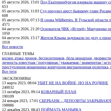
05 августа 2026, 15:01
Под Екатеринбургом взорвали машину со
653
05 августа 2026, 11:03
Суд продлил арест бывшему главе Росав
608
05 августа 2026, 07:13
И снова Wildberries. В Тульской области
4571
04 августа 2026, 21:20
Основателя ЧВК «Ястреб» Марущенко пр
1050
04 августа 2026, 15:17
Жителя Крыма задержали по делу о про
1018
Все новости
ГЛАВНЫЕ ТЕМЫ
космос
атака дронов, беспилотников, бпла
монархия, дворянств
личность известная / популярная / уважаемая / знаменитая / ис
преступления
мошенники
коррупция
миграционная политика,
Все теги
ЭКСКЛЮЗИВЫ
13 марта 2023, 08:04
УБИТ НЕ НА ВОЙНЕ, НО НА РОДИНЕ
240032
13 октября 2023, 09:14
КОВАРНЫЙ ПЛАН
190109
24 января 2023, 17:01
СБЕРБАНК – ДЕПОЗИТЫ ЗАКРЫВАЮ
198886
12 декабря 2023, 08:43
ПОЙМАТЬ МАНЬЯКА