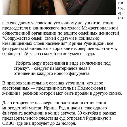
ий
суд
аре
сто
вал еще двоих человек по уголовному делу в отношении
председателя и клинического психолога Межрегиональной
общественной организации по защите семейных ценностей
"Содружество семей, семей с детьми и социально
незащищенных слоев населения" Ирины Рудницкой, все
фигуранты обвиняются в торговле несовершеннолетними,
сообщает ТАСС со ссылкой на документы суда.
"Избрать меру пресечения в виде заключение под
стражу", - следует из материалов дела в
отношении каждого нового фигуранта.
В правоохранительных органах уточнили, что двое
арестованных — предприниматель из Подмосковья и
женщина, ребенок которой мог быть продан в другую семью.
Дело о торговле несовершеннолетними в отношении
многодетной матери Ирины Рудницкой и еще одного
фигуранта возбудили в конце августа. 30 октября в рамках
предварительного следствия суд отправил Рудницкую в
СИЗО, где она пробудет до 22 ноября.