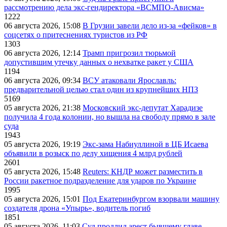
рассмотрению дела экс-гендиректора «ВСМПО-Ависма»
1222
06 августа 2026, 15:08
В Грузии завели дело из-за «фейков» в
соцсетях о притеснениях туристов из РФ
1303
06 августа 2026, 12:14
Трамп пригрозил тюрьмой
допустившим утечку данных о нехватке ракет у США
1194
06 августа 2026, 09:34
ВСУ атаковали Ярославль:
предварительной целью стал один из крупнейших НПЗ
5169
05 августа 2026, 21:38
Московский экс-депутат Харадизе
получила 4 года колонии, но вышла на свободу прямо в зале
суда
1943
05 августа 2026, 19:19
Экс-зама Набиуллиной в ЦБ Исаева
объявили в розыск по делу хищения 4 млрд рублей
2601
05 августа 2026, 15:48
Reuters: КНДР может разместить в
России ракетное подразделение для ударов по Украине
1995
05 августа 2026, 15:01
Под Екатеринбургом взорвали машину
создателя дрона «Упырь», водитель погиб
1851
05 августа 2026, 11:03
Суд продлил арест бывшему главе