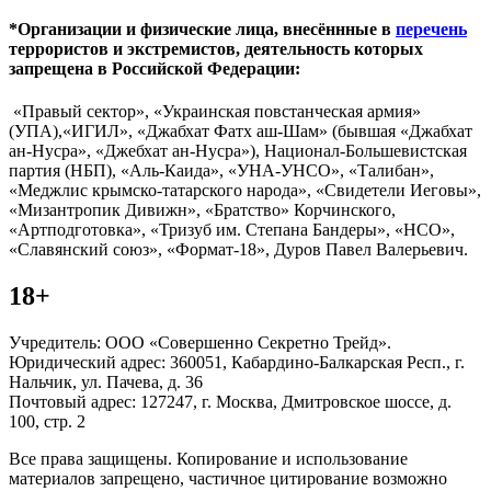
*Организации и физические лица, внесённные в
перечень
террористов и экстремистов, деятельность которых
запрещена в Российской Федерации:
«Правый сектор», «Украинская повстанческая армия»
(УПА),«ИГИЛ», «Джабхат Фатх аш-Шам» (бывшая «Джабхат
ан-Нусра», «Джебхат ан-Нусра»), Национал-Большевистская
партия (НБП), «Аль-Каида», «УНА-УНСО», «Талибан»,
«Меджлис крымско-татарского народа», «Свидетели Иеговы»,
«Мизантропик Дивижн», «Братство» Корчинского,
«Артподготовка», «Тризуб им. Степана Бандеры», «НСО»,
«Славянский союз», «Формат-18», Дуров Павел Валерьевич.
18+
Учредитель: ООО «Совершенно Секретно Трейд».
Юридический адрес: 360051, Кабардино-Балкарская Респ., г.
Нальчик, ул. Пачева, д. 36
Почтовый адрес: 127247, г. Москва, Дмитровское шоссе, д.
100, стр. 2
Все права защищены. Копирование и использование
материалов запрещено, частичное цитирование возможно