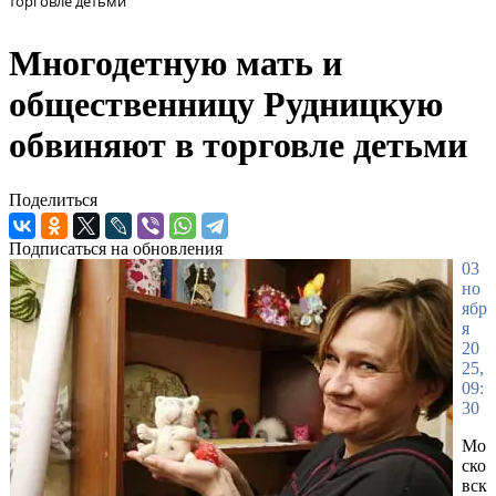
торговле детьми
Многодетную мать и
общественницу Рудницкую
обвиняют в торговле детьми
Поделиться
Подписаться на обновления
03
но
ябр
я
20
25,
09:
30
Мо
ско
вск