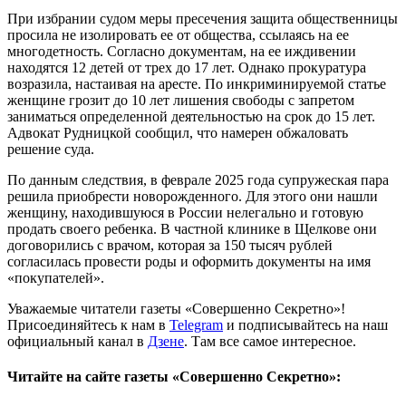
При избрании судом меры пресечения защита общественницы
просила не изолировать ее от общества, ссылаясь на ее
многодетность. Согласно документам, на ее иждивении
находятся 12 детей от трех до 17 лет. Однако прокуратура
возразила, настаивая на аресте. По инкриминируемой статье
женщине грозит до 10 лет лишения свободы с запретом
заниматься определенной деятельностью на срок до 15 лет.
Адвокат Рудницкой сообщил, что намерен обжаловать
решение суда.
По данным следствия, в феврале 2025 года супружеская пара
решила приобрести новорожденного. Для этого они нашли
женщину, находившуюся в России нелегально и готовую
продать своего ребенка. В частной клинике в Щелкове они
договорились с врачом, которая за 150 тысяч рублей
согласилась провести роды и оформить документы на имя
«покупателей».
Уважаемые читатели газеты «Совершенно Секретно»!
Присоединяйтесь к нам в
Telegram
и подписывайтесь на наш
официальный канал в
Дзене
. Там все самое интересное.
Читайте на сайте газеты «Совершенно Секретно»: