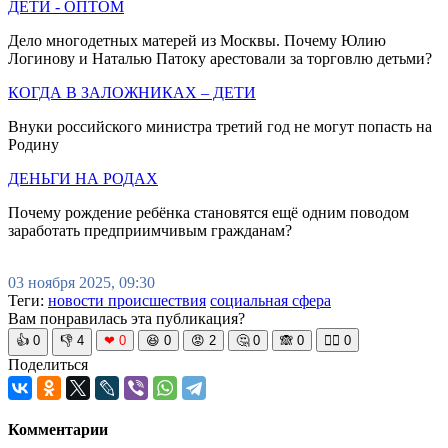
ДЕТИ - ОПТОМ
Дело многодетных матерей из Москвы. Почему Юлию
Логинову и Наталью Патоку арестовали за торговлю детьми?
КОГДА В ЗАЛОЖНИКАХ – ДЕТИ
Внуки российского министра третий год не могут попасть на
Родину
ДЕНЬГИ НА РОДАХ
Почему рождение ребёнка становятся ещё одним поводом
заработать предприимчивым гражданам?
03 ноября 2025, 09:30
Теги:
новости происшествия
социальная сфера
Вам понравилась эта публикация?
👍
0
👎
4
❤
0
😆
0
😡
2
🤔
0
🙈
0
🧘‍♀️
0
Поделиться
Комментарии