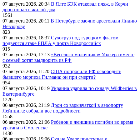
07 августа 2026, 20:34
В Ялте БЭК атаковал пляж, в Керчи
дрон попал в жилой дом
1561
07 августа 2026, 20:11
В Петербурге заочно арестовали Лидию
Невзорову
823
07 августа 2026, 18:37
Сухогруз под турецким флагом
подвергся атаке БПЛА у порта Новороссийск
915
07 августа 2026, 17:13
«Веселого молочника» Уолкера вместе
с семьей хотят выдворить из РФ
932
07 августа 2026, 11:20
США попросили РФ освободить
бывшего морпеха Гилмана: он при смерти?
954
07 августа 2026, 10:19
Украина ударила по складу Wildberries в
Екатеринбурге
1220
06 августа 2026, 21:19
Дрон со взрывчаткой в аэропорту
Лейпцига: собрали все подробности
1558
06 августа 2026, 21:06
Ребёнок и женщина погибли во время
урагана в Смоленске
1430
06 августа 2026, 19:06
Суд на Урале приступил к