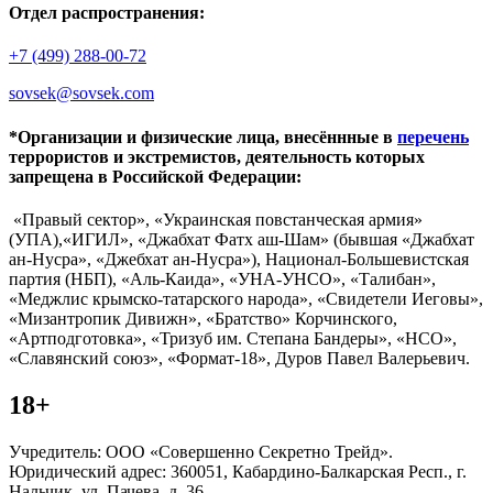
Отдел распространения:
+7 (499) 288-00-72
sovsek@sovsek.com
*Организации и физические лица, внесённные в
перечень
террористов и экстремистов, деятельность которых
запрещена в Российской Федерации:
«Правый сектор», «Украинская повстанческая армия»
(УПА),«ИГИЛ», «Джабхат Фатх аш-Шам» (бывшая «Джабхат
ан-Нусра», «Джебхат ан-Нусра»), Национал-Большевистская
партия (НБП), «Аль-Каида», «УНА-УНСО», «Талибан»,
«Меджлис крымско-татарского народа», «Свидетели Иеговы»,
«Мизантропик Дивижн», «Братство» Корчинского,
«Артподготовка», «Тризуб им. Степана Бандеры», «НСО»,
«Славянский союз», «Формат-18», Дуров Павел Валерьевич.
18+
Учредитель: ООО «Совершенно Секретно Трейд».
Юридический адрес: 360051, Кабардино-Балкарская Респ., г.
Нальчик, ул. Пачева, д. 36