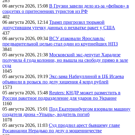
285
06 августа 2026, 15:08
В Грузии завели дело из-за «фейков» в
соцсетях о притеснениях туристов из РФ
402
06 августа 2026, 12:14
Трамп пригрозил тюрьмой
допустившим утечку данных о нехватке ракет у США
437
06 августа 2026, 09:34
ВСУ атаковали Ярославль:
предварительной целью стал один из крупнейших НПЗ
3841
05 августа 2026, 21:38
Московский экс-депутат Харадизе
получила 4 года колонии, но вышла на свободу прямо в зале
суда
1045
05 августа 2026, 19:19
Экс-зама Набиуллиной в ЦБ Исаева
объявили в розыск по делу хищения 4 млрд рублей
1573
05 августа 2026, 15:48
Reuters: КНДР может разместить в
России ракетное подразделение для ударов по Украине
1160
05 августа 2026, 15:01
Под Екатеринбургом взорвали машину
создателя дрона «Упырь», водитель погиб
1078
05 августа 2026, 11:03
Суд продлил арест бывшему главе
Росавиации Нерадько по делу о мошенничестве