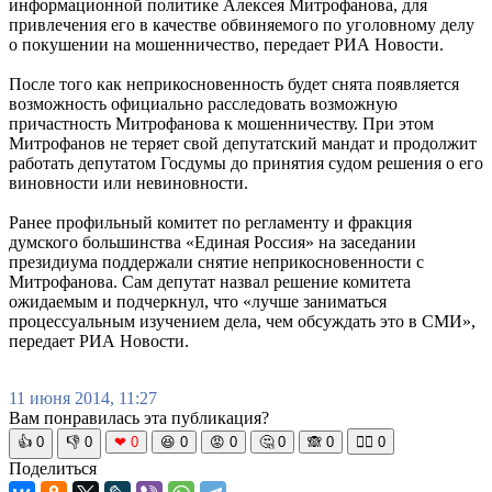
информационной политике Алексея Митрофанова, для
привлечения его в качестве обвиняемого по уголовному делу
о покушении на мошенничество, передает РИА Новости.
После того как неприкосновенность будет снята появляется
возможность официально расследовать возможную
причастность Митрофанова к мошенничеству. При этом
Митрофанов не теряет свой депутатский мандат и продолжит
работать депутатом Госдумы до принятия судом решения о его
виновности или невиновности.
Ранее профильный комитет по регламенту и фракция
думского большинства «Единая Россия» на заседании
президиума поддержали снятие неприкосновенности с
Митрофанова. Сам депутат назвал решение комитета
ожидаемым и подчеркнул, что «лучше заниматься
процессуальным изучением дела, чем обсуждать это в СМИ»,
передает РИА Новости.
11 июня 2014, 11:27
Вам понравилась эта публикация?
👍
0
👎
0
❤
0
😆
0
😡
0
🤔
0
🙈
0
🧘‍♀️
0
Поделиться