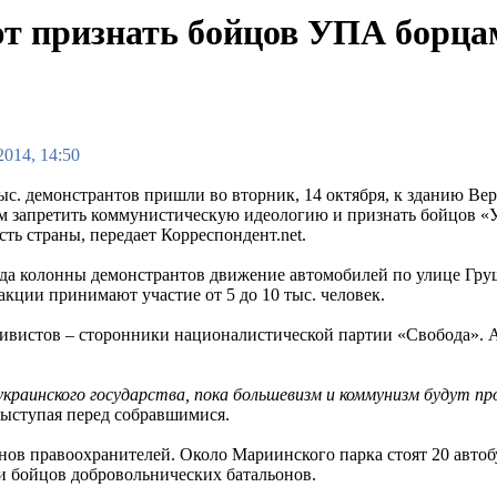
т признать бойцов УПА борцам
2014, 14:50
тыс. демонстрантов пришли во вторник, 14 октября, к зданию В
м запретить коммунистическую идеологию и признать бойцов «
ть страны, передает Корреспондент.net.
ода колонны демонстрантов движение автомобилей по улице Гр
кции принимают участие от 5 до 10 тыс. человек.
тивистов – сторонники националистической партии «Свобода». 
украинского государства, пока большевизм и коммунизм будут п
выступая перед собравшимися.
нов правоохранителей. Около Мариинского парка стоят 20 автоб
и бойцов добровольнических батальонов.