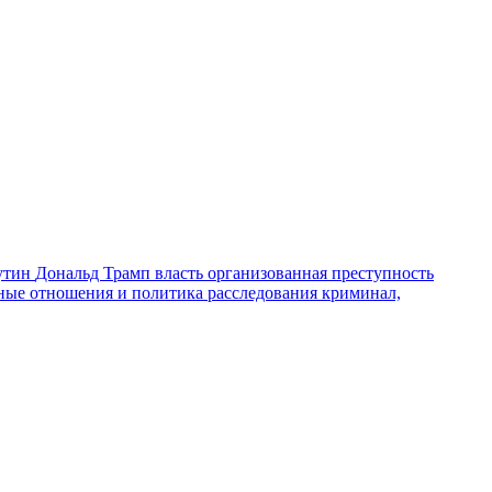
утин
Дональд Трамп
власть
организованная преступность
ные отношения и политика
расследования
криминал,