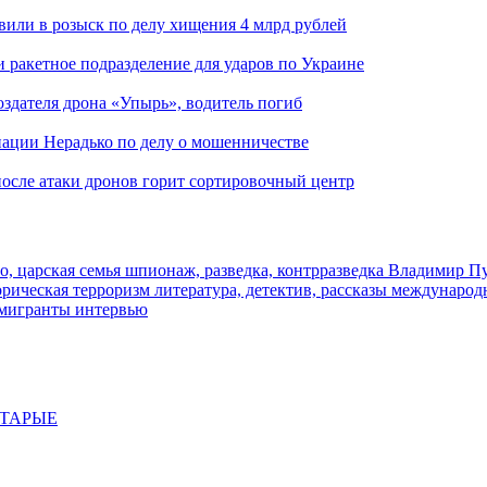
вили в розыск по делу хищения 4 млрд рублей
и ракетное подразделение для ударов по Украине
здателя дрона «Упырь», водитель погиб
иации Нерадько по делу о мошенничестве
 после атаки дронов горит сортировочный центр
о, царская семья
шпионаж, разведка, контрразведка
Владимир П
торическая
терроризм
литература, детектив, рассказы
международ
 мигранты
интервью
СТАРЫЕ