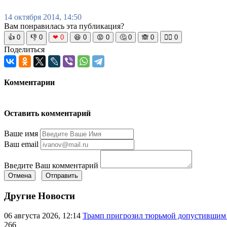
14 октября 2014, 14:50
Вам понравилась эта публикация?
👍
0
👎
0
❤
0
😆
0
😡
0
🤔
0
🙈
0
🧘‍♀️
0
Поделиться
Комментарии
Оставить комментарий
Ваше имя
Ваш email
Введите Ваш комментарий
Отмена
Отправить
Другие Новости
06 августа 2026, 12:14
Трамп пригрозил тюрьмой допустившим 
266