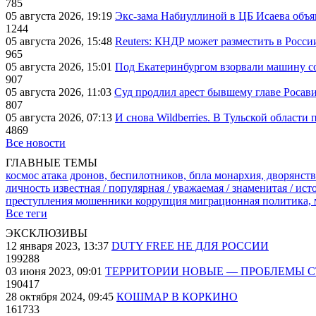
785
05 августа 2026, 19:19
Экс-зама Набиуллиной в ЦБ Исаева объя
1244
05 августа 2026, 15:48
Reuters: КНДР может разместить в Росси
965
05 августа 2026, 15:01
Под Екатеринбургом взорвали машину со
907
05 августа 2026, 11:03
Суд продлил арест бывшему главе Росав
807
05 августа 2026, 07:13
И снова Wildberries. В Тульской области
4869
Все новости
ГЛАВНЫЕ ТЕМЫ
космос
атака дронов, беспилотников, бпла
монархия, дворянств
личность известная / популярная / уважаемая / знаменитая / ис
преступления
мошенники
коррупция
миграционная политика,
Все теги
ЭКСКЛЮЗИВЫ
12 января 2023, 13:37
DUTY FREE НЕ ДЛЯ РОССИИ
199288
03 июня 2023, 09:01
ТЕРРИТОРИИ НОВЫЕ — ПРОБЛЕМЫ 
190417
28 октября 2024, 09:45
КОШМАР В КОРКИНО
161733