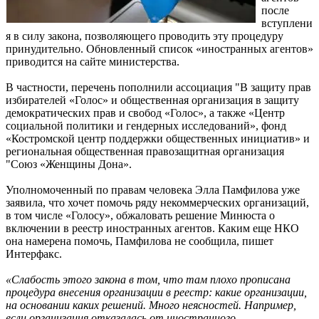
после
вступлени
я в силу закона, позволяющего проводить эту процедуру
принудительно. Обновленный cписок «иностранных агентов»
приводится на сайте министерства.
В частности, перечень пополнили ассоциация "В защиту прав
избирателей «Голос» и общественная организация в защиту
демократических прав и свобод «Голос», а также «Центр
социальной политики и гендерных исследований», фонд
«Костромской центр поддержки общественных инициатив» и
региональная общественная правозащитная организация
"Союз «Женщины Дона».
Уполномоченный по правам человека Элла Памфилова уже
заявила, что хочет помочь ряду некоммерческих организаций,
в том числе «Голосу», обжаловать решение Минюста о
включении в реестр иностранных агентов. Каким еще НКО
она намерена помочь, Памфилова не сообщила, пишет
Интерфакс.
«Слабость этого закона в том, что там плохо прописана
процедура внесения организации в реестр: какие организации,
на основании каких решений. Много неясностей. Например,
если организация отказалась от иностранного