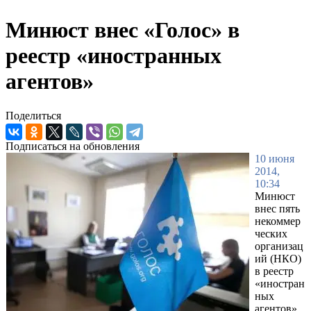
Минюст внес «Голос» в
реестр «иностранных
агентов»
Поделиться
Подписаться на обновления
10 июня
2014,
10:34
Минюст
внес пять
некоммер
ческих
организац
ий (НКО)
в реестр
«иностран
ных
агентов»