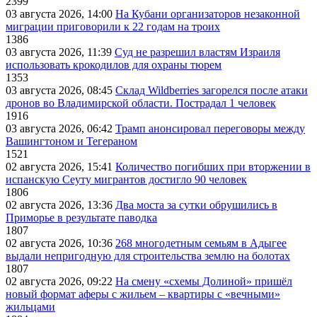
2399
03 августа 2026, 14:00
На Кубани организаторов незаконной
миграции приговорили к 22 годам на троих
1386
03 августа 2026, 11:39
Суд не разрешил властям Израиля
использовать крокодилов для охраны тюрем
1353
03 августа 2026, 08:45
Склад Wildberries загорелся после атаки
дронов во Владимирской области. Пострадал 1 человек
1916
03 августа 2026, 06:42
Трамп анонсировал переговоры между
Вашингтоном и Тегераном
1521
02 августа 2026, 15:41
Количество погибших при вторжении в
испанскую Сеуту мигрантов достигло 90 человек
1806
02 августа 2026, 13:36
Два моста за сутки обрушились в
Приморье в результате паводка
1807
02 августа 2026, 10:36
268 многодетным семьям в Адыгее
выдали непригодную для строительства землю на болотах
1807
02 августа 2026, 09:22
На смену «схемы Долиной» пришёл
новый формат аферы с жильем – квартиры с «вечными»
жильцами