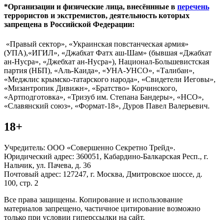
*Организации и физические лица, внесённные в
перечень
террористов и экстремистов, деятельность которых
запрещена в Российской Федерации:
«Правый сектор», «Украинская повстанческая армия»
(УПА),«ИГИЛ», «Джабхат Фатх аш-Шам» (бывшая «Джабхат
ан-Нусра», «Джебхат ан-Нусра»), Национал-Большевистская
партия (НБП), «Аль-Каида», «УНА-УНСО», «Талибан»,
«Меджлис крымско-татарского народа», «Свидетели Иеговы»,
«Мизантропик Дивижн», «Братство» Корчинского,
«Артподготовка», «Тризуб им. Степана Бандеры», «НСО»,
«Славянский союз», «Формат-18», Дуров Павел Валерьевич.
18+
Учредитель: ООО «Совершенно Секретно Трейд».
Юридический адрес: 360051, Кабардино-Балкарская Респ., г.
Нальчик, ул. Пачева, д. 36
Почтовый адрес: 127247, г. Москва, Дмитровское шоссе, д.
100, стр. 2
Все права защищены. Копирование и использование
материалов запрещено, частичное цитирование возможно
только при условии гиперссылки на сайт.