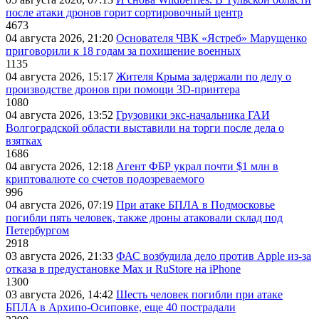
после атаки дронов горит сортировочный центр
4673
04 августа 2026, 21:20
Основателя ЧВК «Ястреб» Марущенко
приговорили к 18 годам за похищение военных
1135
04 августа 2026, 15:17
Жителя Крыма задержали по делу о
производстве дронов при помощи 3D‑принтера
1080
04 августа 2026, 13:52
Грузовики экс-начальника ГАИ
Волгоградской области выставили на торги после дела о
взятках
1686
04 августа 2026, 12:18
Агент ФБР украл почти $1 млн в
криптовалюте со счетов подозреваемого
996
04 августа 2026, 07:19
При атаке БПЛА в Подмосковье
погибли пять человек, также дроны атаковали склад под
Петербургом
2918
03 августа 2026, 21:33
ФАС возбудила дело против Apple из-за
отказа в предустановке Max и RuStore на iPhone
1300
03 августа 2026, 14:42
Шесть человек погибли при атаке
БПЛА в Архипо-Осиповке, еще 40 пострадали