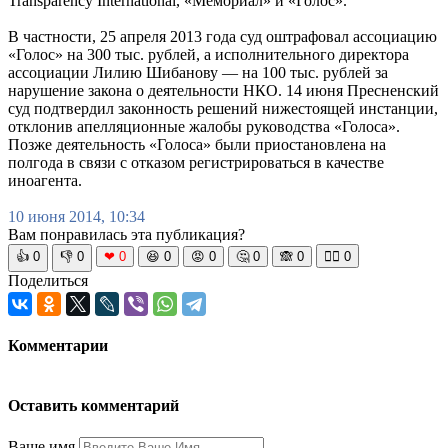
Transparency International, «Мемориал» и «Голос».
В частности, 25 апреля 2013 года суд оштрафовал ассоциацию
«Голос» на 300 тыс. рублей, а исполнительного директора
ассоциации Лилию Шибанову — на 100 тыс. рублей за
нарушение закона о деятельности НКО. 14 июня Пресненский
суд подтвердил законность решений нижестоящей инстанции,
отклонив апелляционные жалобы руководства «Голоса».
Позже деятельность «Голоса» были приостановлена на
полгода в связи с отказом регистрироваться в качестве
иноагента.
10 июня 2014, 10:34
Вам понравилась эта публикация?
👍
0
👎
0
❤
0
😆
0
😡
0
🤔
0
🙈
0
🧘‍♀️
0
Поделиться
Комментарии
Оставить комментарий
Ваше имя