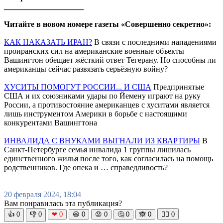
____________________
Читайте в новом номере газеты «Совершенно секретно»:
КАК НАКАЗАТЬ ИРАН?
В связи с последними нападениями
проиранских сил на американские военные объекты
Вашингтон обещает жёсткий ответ Тегерану. Но способны ли
американцы сейчас развязать серьёзную войну?
ХУСИТЫ ПОМОГУТ РОССИИ... И США
Предпринятые
США и их союзниками удары по Йемену играют на руку
России, а противостояние американцев с хуситами является
лишь инструментом Америки в борьбе с настоящими
конкурентами Вашингтона
ИНВАЛИДА С ВНУКАМИ ВЫГНАЛИ ИЗ КВАРТИРЫ
В
Санкт-Петербурге семья инвалида 1 группы лишилась
единственного жилья после того, как согласилась на помощь
родственников. Где опека и … справедливость?
20 февраля 2024, 18:04
Вам понравилась эта публикация?
👍
0
👎
0
❤
0
😆
0
😡
0
🤔
0
🙈
0
🧘‍♀️
0