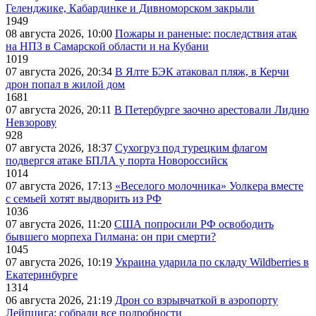
Геленджике, Кабардинке и Дивноморском закрыли
1949
08 августа 2026, 10:00
Пожары и раненые: последствия атак
на НПЗ в Самарской области и на Кубани
1019
07 августа 2026, 20:34
В Ялте БЭК атаковал пляж, в Керчи
дрон попал в жилой дом
1681
07 августа 2026, 20:11
В Петербурге заочно арестовали Лидию
Невзорову
928
07 августа 2026, 18:37
Сухогруз под турецким флагом
подвергся атаке БПЛА у порта Новороссийск
1014
07 августа 2026, 17:13
«Веселого молочника» Уолкера вместе
с семьей хотят выдворить из РФ
1036
07 августа 2026, 11:20
США попросили РФ освободить
бывшего морпеха Гилмана: он при смерти?
1045
07 августа 2026, 10:19
Украина ударила по складу Wildberries в
Екатеринбурге
1314
06 августа 2026, 21:19
Дрон со взрывчаткой в аэропорту
Лейпцига: собрали все подробности