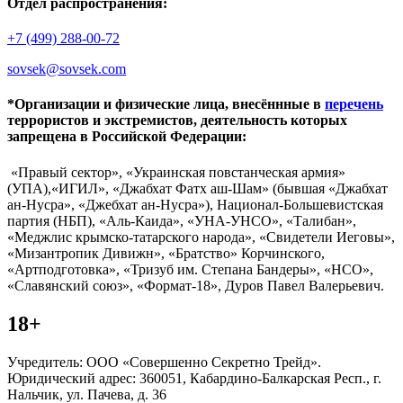
Отдел распространения:
+7 (499) 288-00-72
sovsek@sovsek.com
*Организации и физические лица, внесённные в
перечень
террористов и экстремистов, деятельность которых
запрещена в Российской Федерации:
«Правый сектор», «Украинская повстанческая армия»
(УПА),«ИГИЛ», «Джабхат Фатх аш-Шам» (бывшая «Джабхат
ан-Нусра», «Джебхат ан-Нусра»), Национал-Большевистская
партия (НБП), «Аль-Каида», «УНА-УНСО», «Талибан»,
«Меджлис крымско-татарского народа», «Свидетели Иеговы»,
«Мизантропик Дивижн», «Братство» Корчинского,
«Артподготовка», «Тризуб им. Степана Бандеры», «НСО»,
«Славянский союз», «Формат-18», Дуров Павел Валерьевич.
18+
Учредитель: ООО «Совершенно Секретно Трейд».
Юридический адрес: 360051, Кабардино-Балкарская Респ., г.
Нальчик, ул. Пачева, д. 36