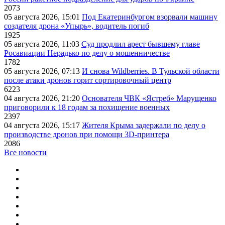
2073
05 августа 2026, 15:01
Под Екатеринбургом взорвали машину
создателя дрона «Упырь», водитель погиб
1925
05 августа 2026, 11:03
Суд продлил арест бывшему главе
Росавиации Нерадько по делу о мошенничестве
1782
05 августа 2026, 07:13
И снова Wildberries. В Тульской области
после атаки дронов горит сортировочный центр
6223
04 августа 2026, 21:20
Основателя ЧВК «Ястреб» Марущенко
приговорили к 18 годам за похищение военных
2397
04 августа 2026, 15:17
Жителя Крыма задержали по делу о
производстве дронов при помощи 3D‑принтера
2086
Все новости