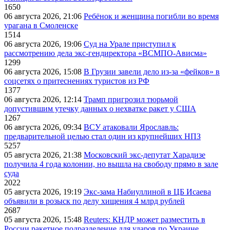
1650
06 августа 2026, 21:06
Ребёнок и женщина погибли во время
урагана в Смоленске
1514
06 августа 2026, 19:06
Суд на Урале приступил к
рассмотрению дела экс-гендиректора «ВСМПО-Ависма»
1299
06 августа 2026, 15:08
В Грузии завели дело из-за «фейков» в
соцсетях о притеснениях туристов из РФ
1377
06 августа 2026, 12:14
Трамп пригрозил тюрьмой
допустившим утечку данных о нехватке ракет у США
1267
06 августа 2026, 09:34
ВСУ атаковали Ярославль:
предварительной целью стал один из крупнейших НПЗ
5257
05 августа 2026, 21:38
Московский экс-депутат Харадизе
получила 4 года колонии, но вышла на свободу прямо в зале
суда
2022
05 августа 2026, 19:19
Экс-зама Набиуллиной в ЦБ Исаева
объявили в розыск по делу хищения 4 млрд рублей
2687
05 августа 2026, 15:48
Reuters: КНДР может разместить в
России ракетное подразделение для ударов по Украине