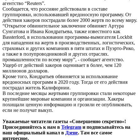
агентство “Reuters”.
Сообщается, что россияне действовали в составе
группировки, использовавшей вредоносную программу. От
действия хакеров пострадали более 2000 жертв по всему миру.
“Открытое обвинительное заключение обвиняет Артура
Сунгатова и Ивана Кондратьева, также известного как
Bassterlord, в использовании программы-вымогателя Lockbit
для нападения на жертв в производственных, логистических,
страховых и других компаниях в пяти штатах и ​​Пуэрто-Рико,
а также в полупроводниковой и других отраслях.
промышленности по всему миру”, - сообщает агентство.
Ущерб от действий хакеров оценивает в более, чем 120
миллионов долларов.
Кроме того, Кондратьев обвиняется за использование
вредоносных программ в 2020 году. Тогда от его действия
пострадал житель Калифорнии.
В последние месяцы жертвами группировки стали некоторые
крупнейшие мировые компании и организации. Хакеры
похищали ценную информацию и грозили ее опубликовать,
если не получат выкуп.
Уважаемые читатели газеты «Совершенно секретно»!
Присоединяйтесь к нам в
Telegram
и подписывайтесь на
наш официальный канал в
Дзене
. Там все самое
интересное.