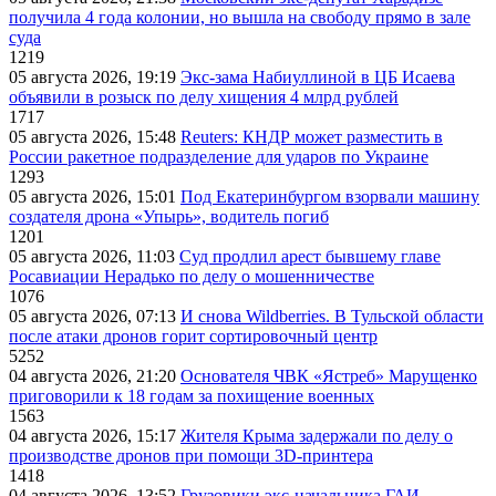
получила 4 года колонии, но вышла на свободу прямо в зале
суда
1219
05 августа 2026, 19:19
Экс-зама Набиуллиной в ЦБ Исаева
объявили в розыск по делу хищения 4 млрд рублей
1717
05 августа 2026, 15:48
Reuters: КНДР может разместить в
России ракетное подразделение для ударов по Украине
1293
05 августа 2026, 15:01
Под Екатеринбургом взорвали машину
создателя дрона «Упырь», водитель погиб
1201
05 августа 2026, 11:03
Суд продлил арест бывшему главе
Росавиации Нерадько по делу о мошенничестве
1076
05 августа 2026, 07:13
И снова Wildberries. В Тульской области
после атаки дронов горит сортировочный центр
5252
04 августа 2026, 21:20
Основателя ЧВК «Ястреб» Марущенко
приговорили к 18 годам за похищение военных
1563
04 августа 2026, 15:17
Жителя Крыма задержали по делу о
производстве дронов при помощи 3D‑принтера
1418
04 августа 2026, 13:52
Грузовики экс-начальника ГАИ