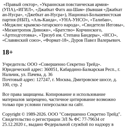
«Правый сектор», «Украинская повстанческая армия»
(УПА),«ИГИЛ», «Джабхат Фатх аш-Шам» (бывшая «Джабхат
ан-Нусра», «Джебхат ан-Нусра»), Национал-Большевистская
партия (НБП), «Аль-Каида», «УНА-УНСО», «Талибан»,
«Меджлис крымско-татарского народа», «Свидетели Иеговы»,
«Мизантропик Дивижн», «Братство» Корчинского,
«Артподготовка», «Тризуб им. Степана Бандеры», «НСО»,
«Славянский союз», «Формат-18», Дуров Павел Валерьевич.
18+
Учредитель: ООО «Совершенно Секретно Трейд».
Юридический адрес: 360051, Кабардино-Балкарская Респ., г.
Нальчик, ул. Пачева, д. 36
Почтовый адрес: 127247, г. Москва, Дмитровское шоссе, д.
100, стр. 2
Все права защищены. Копирование и использование
материалов запрещено, частичное цитирование возможно
только при условии гиперссылки на сайт.
Copyright © 1989-2026. ООО "Совершенно Секретно Трейд".
Свидетельство о регистрации ЭЛ № ФС 77-79634 от
25.12.2020 г., выдано Федеральной службой по надзору в