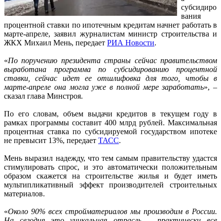
субсидиро
вания
процентной ставки по ипотечным кредитам начнет работать в
марте-апреле, заявил журналистам министр строительства и
ЖКХ Михаил Мень, передает
РИА Новости
.
«
По поручению президента страны сейчас правительством
выработана программа по субсидированию процентной
ставки, сейчас идет ее отшлифовка для того, чтобы в
марте-апреле она могла уже в полной мере заработать
», –
сказал глава Минстроя.
По его словам, объем выдачи кредитов в текущем году в
рамках программы составит 400 млрд рублей. Максимальная
процентная ставка по субсидируемой государством ипотеке
не превысит 13%, передает
ТАСС
.
Мень выразил надежду, что тем самым правительству удастся
стимулировать спрос, и это автоматически положительным
образом скажется на строительстве жилья и будет иметь
мультипликативный эффект производителей строительных
материалов.
«
Около 90% всех стройматериалов мы производим в России.
На сегодня это уникальная отрасль – практически все