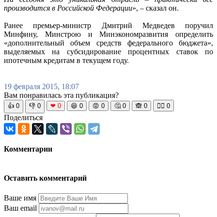
производится в Российской Федерации
», – сказал он.
Ранее премьер-министр Дмитрий Медведев поручил
Минфину, Минстрою и Минэкономразвития определить
«дополнительный объем средств федерального бюджета»,
выделяемых на субсидирование процентных ставок по
ипотечным кредитам в текущем году.
19 февраля 2015, 18:07
Вам понравилась эта публикация?
👍
0
👎
0
❤
0
😆
0
😡
0
🤔
0
🙈
0
🧘‍♀️
0
Поделиться
Комментарии
Оставить комментарий
Ваше имя
Ваш email