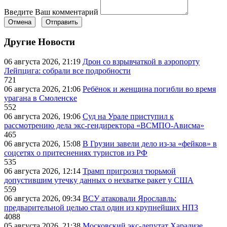
Введите Ваш комментарий
Отмена
Отправить
Другие Новости
06 августа 2026, 21:19
Дрон со взрывчаткой в аэропорту
Лейпцига: собрали все подробности
721
06 августа 2026, 21:06
Ребёнок и женщина погибли во время
урагана в Смоленске
552
06 августа 2026, 19:06
Суд на Урале приступил к
рассмотрению дела экс-гендиректора «ВСМПО-Ависма»
465
06 августа 2026, 15:08
В Грузии завели дело из-за «фейков» в
соцсетях о притеснениях туристов из РФ
535
06 августа 2026, 12:14
Трамп пригрозил тюрьмой
допустившим утечку данных о нехватке ракет у США
559
06 августа 2026, 09:34
ВСУ атаковали Ярославль:
предварительной целью стал один из крупнейших НПЗ
4088
05 августа 2026, 21:38
Московский экс-депутат Харадизе