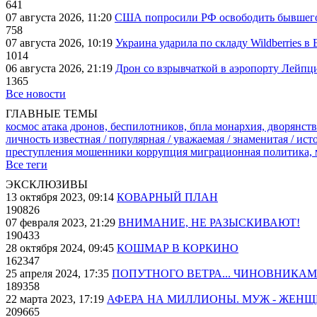
641
07 августа 2026, 11:20
США попросили РФ освободить бывшего 
758
07 августа 2026, 10:19
Украина ударила по складу Wildberries в
1014
06 августа 2026, 21:19
Дрон со взрывчаткой в аэропорту Лейпци
1365
Все новости
ГЛАВНЫЕ ТЕМЫ
космос
атака дронов, беспилотников, бпла
монархия, дворянств
личность известная / популярная / уважаемая / знаменитая / ис
преступления
мошенники
коррупция
миграционная политика,
Все теги
ЭКСКЛЮЗИВЫ
13 октября 2023, 09:14
КОВАРНЫЙ ПЛАН
190826
07 февраля 2023, 21:29
ВНИМАНИЕ, НЕ РАЗЫСКИВАЮТ!
190433
28 октября 2024, 09:45
КОШМАР В КОРКИНО
162347
25 апреля 2024, 17:35
ПОПУТНОГО ВЕТРА... ЧИНОВНИКАМ
189358
22 марта 2023, 17:19
АФЕРА НА МИЛЛИОНЫ. МУЖ - ЖЕН
209665