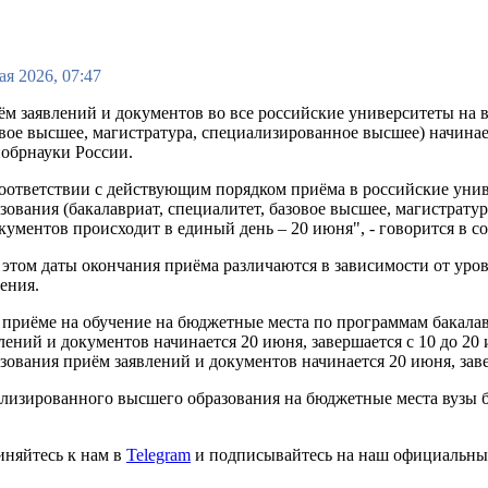
ая 2026, 07:47
м заявлений и документов во все российские университеты на в
вое высшее, магистратура, специализированное высшее) начинае
обрнауки России.
оответствии с действующим порядком приёма в российские унив
зования (бакалавриат, специалитет, базовое высшее, магистрат
кументов происходит в единый день – 20 июня", - говорится в с
этом даты окончания приёма различаются в зависимости от уро
ения.
приёме на обучение на бюджетные места по программам бакалав
лений и документов начинается 20 июня, завершается с 10 до 20
зования приём заявлений и документов начинается 20 июня, заве
изированного высшего образования на бюджетные места вузы буду
иняйтесь к нам в
Telegram
и подписывайтесь на наш официальны