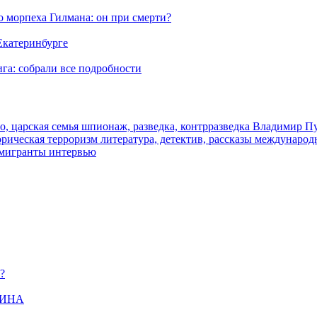
морпеха Гилмана: он при смерти?
 Екатеринбурге
га: собрали все подробности
о, царская семья
шпионаж, разведка, контрразведка
Владимир П
торическая
терроризм
литература, детектив, рассказы
международ
 мигранты
интервью
?
ЩИНА