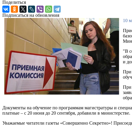
Поделиться
Подписаться на обновления
10 м
Приё
базо
Мин
"В с
обра
и до
При 
обуч
При 
заяв
обра
Документы на обучение по программам магистратуры и специал
платные – с 20 июня до 20 сентября, добавили в министерстве.
Уважаемые читатели газеты «Совершенно Секретно»! Присоед