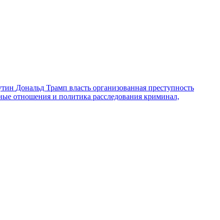
утин
Дональд Трамп
власть
организованная преступность
ные отношения и политика
расследования
криминал,