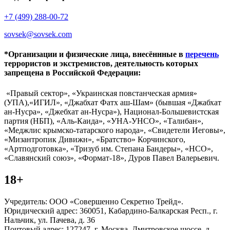
+7 (499) 288-00-72
sovsek@sovsek.com
*Организации и физические лица, внесённные в
перечень
террористов и экстремистов, деятельность которых
запрещена в Российской Федерации:
«Правый сектор», «Украинская повстанческая армия»
(УПА),«ИГИЛ», «Джабхат Фатх аш-Шам» (бывшая «Джабхат
ан-Нусра», «Джебхат ан-Нусра»), Национал-Большевистская
партия (НБП), «Аль-Каида», «УНА-УНСО», «Талибан»,
«Меджлис крымско-татарского народа», «Свидетели Иеговы»,
«Мизантропик Дивижн», «Братство» Корчинского,
«Артподготовка», «Тризуб им. Степана Бандеры», «НСО»,
«Славянский союз», «Формат-18», Дуров Павел Валерьевич.
18+
Учредитель: ООО «Совершенно Секретно Трейд».
Юридический адрес: 360051, Кабардино-Балкарская Респ., г.
Нальчик, ул. Пачева, д. 36
Почтовый адрес: 127247, г. Москва, Дмитровское шоссе, д.