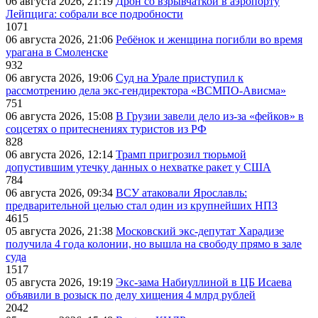
06 августа 2026, 21:19
Дрон со взрывчаткой в аэропорту
Лейпцига: собрали все подробности
1071
06 августа 2026, 21:06
Ребёнок и женщина погибли во время
урагана в Смоленске
932
06 августа 2026, 19:06
Суд на Урале приступил к
рассмотрению дела экс-гендиректора «ВСМПО-Ависма»
751
06 августа 2026, 15:08
В Грузии завели дело из-за «фейков» в
соцсетях о притеснениях туристов из РФ
828
06 августа 2026, 12:14
Трамп пригрозил тюрьмой
допустившим утечку данных о нехватке ракет у США
784
06 августа 2026, 09:34
ВСУ атаковали Ярославль:
предварительной целью стал один из крупнейших НПЗ
4615
05 августа 2026, 21:38
Московский экс-депутат Харадизе
получила 4 года колонии, но вышла на свободу прямо в зале
суда
1517
05 августа 2026, 19:19
Экс-зама Набиуллиной в ЦБ Исаева
объявили в розыск по делу хищения 4 млрд рублей
2042