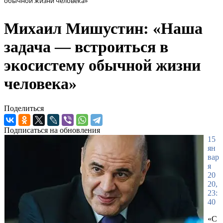
обычной жизни человека»
Михаил Мишустин: «Наша
задача — встроиться в
экосистему обычной жизни
человека»
Поделиться
Подписаться на обновления
15
ян
вар
я
20
20,
23:
40
«С