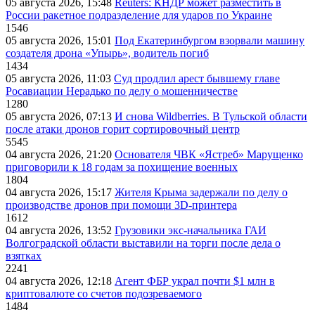
05 августа 2026, 15:48
Reuters: КНДР может разместить в
России ракетное подразделение для ударов по Украине
1546
05 августа 2026, 15:01
Под Екатеринбургом взорвали машину
создателя дрона «Упырь», водитель погиб
1434
05 августа 2026, 11:03
Суд продлил арест бывшему главе
Росавиации Нерадько по делу о мошенничестве
1280
05 августа 2026, 07:13
И снова Wildberries. В Тульской области
после атаки дронов горит сортировочный центр
5545
04 августа 2026, 21:20
Основателя ЧВК «Ястреб» Марущенко
приговорили к 18 годам за похищение военных
1804
04 августа 2026, 15:17
Жителя Крыма задержали по делу о
производстве дронов при помощи 3D‑принтера
1612
04 августа 2026, 13:52
Грузовики экс-начальника ГАИ
Волгоградской области выставили на торги после дела о
взятках
2241
04 августа 2026, 12:18
Агент ФБР украл почти $1 млн в
криптовалюте со счетов подозреваемого
1484