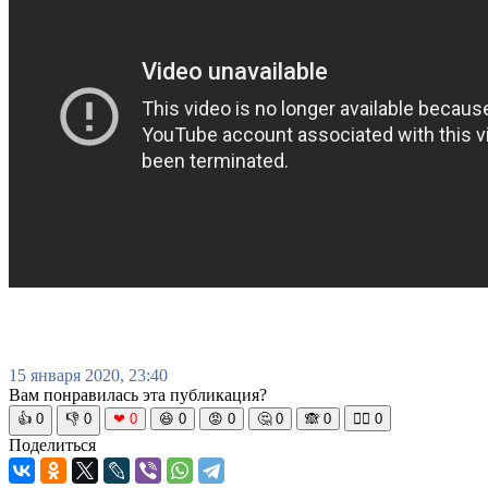
15 января 2020, 23:40
Вам понравилась эта публикация?
👍
0
👎
0
❤
0
😆
0
😡
0
🤔
0
🙈
0
🧘‍♀️
0
Поделиться