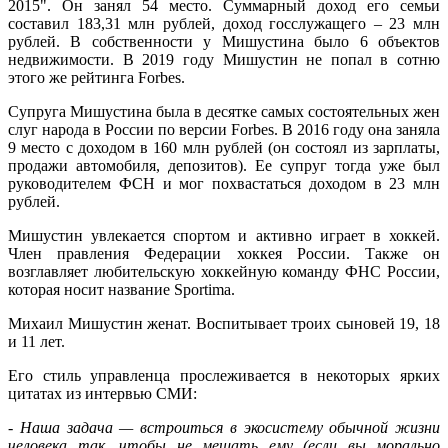
2015". Он занял 54 место. Суммарный доход его семьи
составил 183,31 млн рублей, доход госслужащего – 23 млн
рублей. В собственности у Мишустина было 6 объектов
недвижимости. В 2019 году Мишустин не попал в сотню
этого же рейтинга Forbes.
Супруга Мишустина была в десятке самых состоятельных жен
слуг народа в России по версии Forbes. В 2016 году она заняла
9 место с доходом в 160 млн рублей (он состоял из зарплаты,
продажи автомобиля, депозитов). Ее супруг тогда уже был
руководителем ФСН и мог похвастаться доходом в 23 млн
рублей.
Мишустин увлекается спортом и активно играет в хоккей.
Член правления Федерации хоккея России. Также он
возглавляет любительскую хоккейную команду ФНС России,
которая носит название Sportima.
Михаил Мишустин женат. Воспитывает троих сыновей 19, 18
и 11 лет.
Его стиль управленца прослеживается в некоторых ярких
цитатах из интервью СМИ:
-
Наша задача — встроиться в экосистему обычной жизни
человека так, чтобы не мешать ему (если вы морально