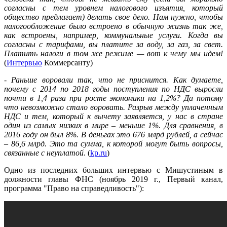
согласны с тем уровнем налогового изъятия, который
общество предлагает) делать свое дело. Нам нужно, чтобы
налогообложение было встроено в обычную жизнь так же,
как встроены, например, коммунальные услуги. Когда вы
согласны с тарифами, вы платите за воду, за газ, за свет.
Платить налоги в том же режиме — вот к чему мы идем!
(
Интервью
Коммерсанту)
-
Раньше воровали так, что не приснится. Как думаете,
почему с 2014 по 2018 годы поступления по НДС выросли
почти в 1,4 раза при росте экономики на 1,2%? Да потому
что невозможно стало воровать. Разрыв между уплаченным
НДС и тем, который к вычету заявляется, у нас в стране
один из самых низких в мире – меньше 1%. Для сравнения, в
2016 году он был 8%. В деньгах это 676 млрд рублей, а сейчас
– 86,6 млрд. Это та сумма, к которой могут быть вопросы,
связанные с неуплатой
. (
kp.ru
)
Одно из последних больших интервью с Мишустиным в
должности главы ФНС (ноябрь 2019 г., Первый канал,
программа "Право на справедливость"):