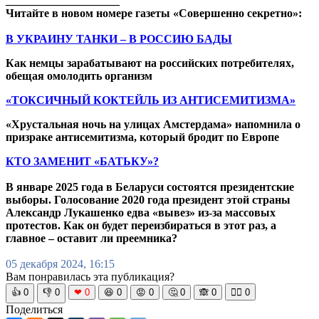
____________________
Читайте в новом номере газеты «Совершенно секретно»:
В УКРАИНУ ТАНКИ – В РОССИЮ БАДЫ
Как немцы зарабатывают на российских потребителях,
обещая омолодить организм
«ТОКСИЧНЫЙ КОКТЕЙЛЬ ИЗ АНТИСЕМИТИЗМА»
«Хрустальная ночь на улицах Амстердама» напомнила о
призраке антисемитизма, который бродит по Европе
КТО ЗАМЕНИТ «БАТЬКУ»?
В январе 2025 года в Беларуси состоятся президентские
выборы. Голосование 2020 года президент этой страны
Александр Лукашенко едва «вывез» из-за массовых
протестов. Как он будет переизбираться в этот раз, а
главное – оставит ли преемника?
05 декабря 2024, 16:15
Вам понравилась эта публикация?
👍
0
👎
0
❤
0
😆
0
😡
0
🤔
0
🙈
0
🧘‍♀️
0
Поделиться