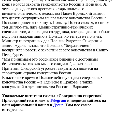
конца ноября закрыть генконсульство России в Познани. За
четыре дня до этого пресс-секретарь польского
внешнеполитического ведомства Павел Вроньский заявил,
что десяти сотрудникам генерального консульства России в
Познани придется покинуть Польшу. По его словам, в списке
три дипломата, пять административно-технических
специалистов, а также два сотрудника, которые должны были
получить аккредитацию в Польше, но теперь не получат.
Министр иностранных дел Польши Радослав Сикорский
заявил журналистам, что Польша с "безразличием"
восприняла новость о закрытии своего консульства в Санкт-
Петербурге.
"Мы принимаем это российское решение с достойным
безразличием, так как мы его ожидали", - сказал он.
При этом, Сикорский угрожает закрыть оставшиеся на
территории страны консульства России.
В настоящее время в Польше действуют два генеральных
консульства России – в Гданьске и Кракове, а также
консульский отдел посольства России в Варшаве.
Уважаемые читатели газеты «Совершенно секретно»!
Присоединяйтесь к нам в
Telegram
и подписывайтесь на
наш официальный канал в
Дзене
. Там все самое
интересное.