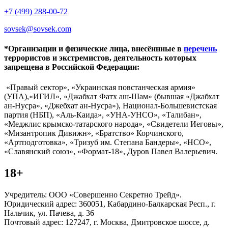
+7 (499) 288-00-72
sovsek@sovsek.com
*Организации и физические лица, внесённные в
перечень
террористов и экстремистов, деятельность которых
запрещена в Российской Федерации:
«Правый сектор», «Украинская повстанческая армия»
(УПА),«ИГИЛ», «Джабхат Фатх аш-Шам» (бывшая «Джабхат
ан-Нусра», «Джебхат ан-Нусра»), Национал-Большевистская
партия (НБП), «Аль-Каида», «УНА-УНСО», «Талибан»,
«Меджлис крымско-татарского народа», «Свидетели Иеговы»,
«Мизантропик Дивижн», «Братство» Корчинского,
«Артподготовка», «Тризуб им. Степана Бандеры», «НСО»,
«Славянский союз», «Формат-18», Дуров Павел Валерьевич.
18+
Учредитель: ООО «Совершенно Секретно Трейд».
Юридический адрес: 360051, Кабардино-Балкарская Респ., г.
Нальчик, ул. Пачева, д. 36
Почтовый адрес: 127247, г. Москва, Дмитровское шоссе, д.