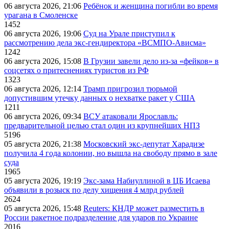
06 августа 2026, 21:06
Ребёнок и женщина погибли во время
урагана в Смоленске
1452
06 августа 2026, 19:06
Суд на Урале приступил к
рассмотрению дела экс-гендиректора «ВСМПО-Ависма»
1242
06 августа 2026, 15:08
В Грузии завели дело из-за «фейков» в
соцсетях о притеснениях туристов из РФ
1323
06 августа 2026, 12:14
Трамп пригрозил тюрьмой
допустившим утечку данных о нехватке ракет у США
1211
06 августа 2026, 09:34
ВСУ атаковали Ярославль:
предварительной целью стал один из крупнейших НПЗ
5196
05 августа 2026, 21:38
Московский экс-депутат Харадизе
получила 4 года колонии, но вышла на свободу прямо в зале
суда
1965
05 августа 2026, 19:19
Экс-зама Набиуллиной в ЦБ Исаева
объявили в розыск по делу хищения 4 млрд рублей
2624
05 августа 2026, 15:48
Reuters: КНДР может разместить в
России ракетное подразделение для ударов по Украине
2016