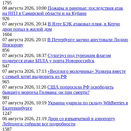
1795
08 августа 2026, 10:00
Пожары и раненые: последствия атак
на НПЗ в Самарской области и на Кубани
926
07 августа 2026, 20:34
В Ялте БЭК атаковал пляж, в Керчи
дрон попал в жилой дом
1604
07 августа 2026, 20:11
В Петербурге заочно арестовали Лидию
Невзорову
856
07 августа 2026, 18:37
Сухогруз под турецким флагом
подвергся атаке БПЛА у порта Новороссийск
947
07 августа 2026, 17:13
«Веселого молочника» Уолкера вместе
с семьей хотят выдворить из РФ
965
07 августа 2026, 11:20
США попросили РФ освободить
бывшего морпеха Гилмана: он при смерти?
981
07 августа 2026, 10:19
Украина ударила по складу Wildberries в
Екатеринбурге
1247
06 августа 2026, 21:19
Дрон со взрывчаткой в аэропорту
Лейпцига: собрали все подробности
1587