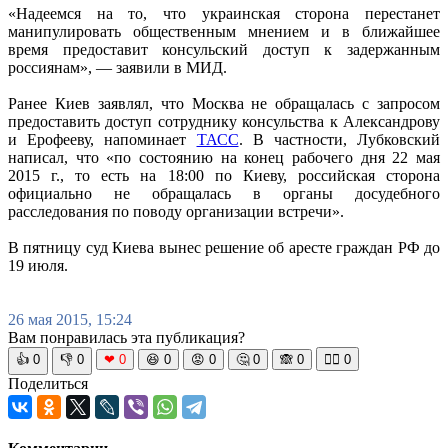
«Надеемся на то, что украинская сторона перестанет
манипулировать общественным мнением и в ближайшее
время предоставит консульский доступ к задержанным
россиянам», — заявили в МИД.
Ранее Киев заявлял, что Москва не обращалась с запросом
предоставить доступ сотруднику консульства к Александрову
и Ерофееву, напоминает
ТАСС
. В частности, Лубковский
написал, что «по состоянию на конец рабочего дня 22 мая
2015 г., то есть на 18:00 по Киеву, российская сторона
официально не обращалась в органы досудебного
расследования по поводу организации встречи».
В пятницу суд Киева вынес решение об аресте граждан РФ до
19 июля.
26 мая 2015, 15:24
Вам понравилась эта публикация?
👍
0
👎
0
❤
0
😆
0
😡
0
🤔
0
🙈
0
🧘‍♀️
0
Поделиться