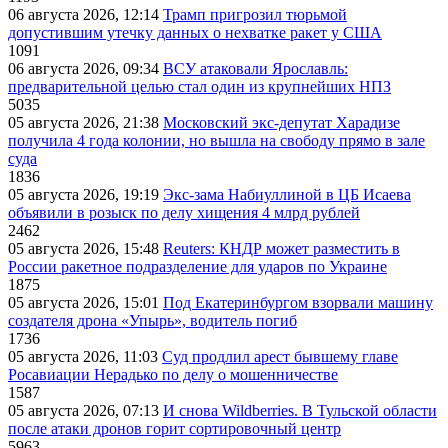
06 августа 2026, 12:14
Трамп пригрозил тюрьмой
допустившим утечку данных о нехватке ракет у США
1091
06 августа 2026, 09:34
ВСУ атаковали Ярославль:
предварительной целью стал один из крупнейших НПЗ
5035
05 августа 2026, 21:38
Московский экс-депутат Харадизе
получила 4 года колонии, но вышла на свободу прямо в зале
суда
1836
05 августа 2026, 19:19
Экс-зама Набиуллиной в ЦБ Исаева
объявили в розыск по делу хищения 4 млрд рублей
2462
05 августа 2026, 15:48
Reuters: КНДР может разместить в
России ракетное подразделение для ударов по Украине
1875
05 августа 2026, 15:01
Под Екатеринбургом взорвали машину
создателя дрона «Упырь», водитель погиб
1736
05 августа 2026, 11:03
Суд продлил арест бывшему главе
Росавиации Нерадько по делу о мошенничестве
1587
05 августа 2026, 07:13
И снова Wildberries. В Тульской области
после атаки дронов горит сортировочный центр
5963