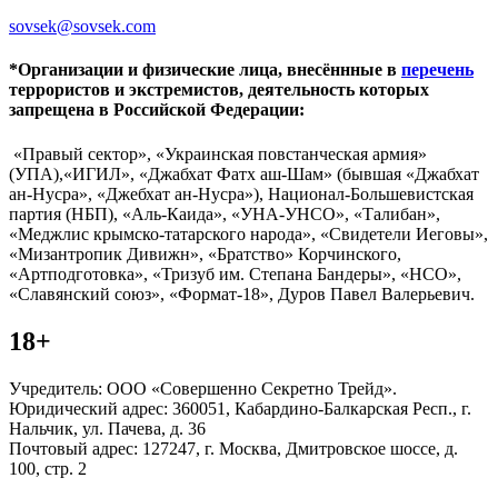
sovsek@sovsek.com
*Организации и физические лица, внесённные в
перечень
террористов и экстремистов, деятельность которых
запрещена в Российской Федерации:
«Правый сектор», «Украинская повстанческая армия»
(УПА),«ИГИЛ», «Джабхат Фатх аш-Шам» (бывшая «Джабхат
ан-Нусра», «Джебхат ан-Нусра»), Национал-Большевистская
партия (НБП), «Аль-Каида», «УНА-УНСО», «Талибан»,
«Меджлис крымско-татарского народа», «Свидетели Иеговы»,
«Мизантропик Дивижн», «Братство» Корчинского,
«Артподготовка», «Тризуб им. Степана Бандеры», «НСО»,
«Славянский союз», «Формат-18», Дуров Павел Валерьевич.
18+
Учредитель: ООО «Совершенно Секретно Трейд».
Юридический адрес: 360051, Кабардино-Балкарская Респ., г.
Нальчик, ул. Пачева, д. 36
Почтовый адрес: 127247, г. Москва, Дмитровское шоссе, д.
100, стр. 2