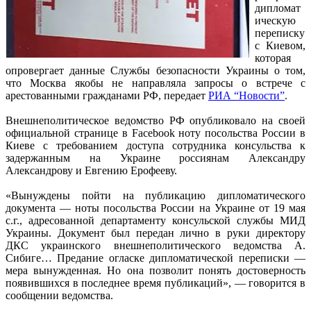
дипломат
ическую
переписку
с Киевом,
которая
опровергает данные Службы безопасности Украины о том,
что Москва якобы не направляла запросы о встрече с
арестованными гражданами РФ, передает
РИА “Новости”
.
Внешнеполитическое ведомство РФ опубликовало на своей
официальной странице в Facebook ноту посольства России в
Киеве с требованием доступа сотрудника консульства к
задержанным на Украине россиянам Александру
Александрову и Евгению Ерофееву.
«Вынуждены пойти на публикацию дипломатического
документа — ноты посольства России на Украине от 19 мая
с.г., адресованной департаменту консульской службы МИД
Украины. Документ был передан лично в руки директору
ДКС украинского внешнеполитического ведомства А.
Сибиге… Предание огласке дипломатической переписки —
мера вынужденная. Но она позволит понять достоверность
появившихся в последнее время публикаций», — говорится в
сообщении ведомства.