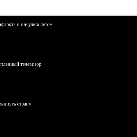
нфаркта и инсульта летом
упленный телевизор
окинуть страну