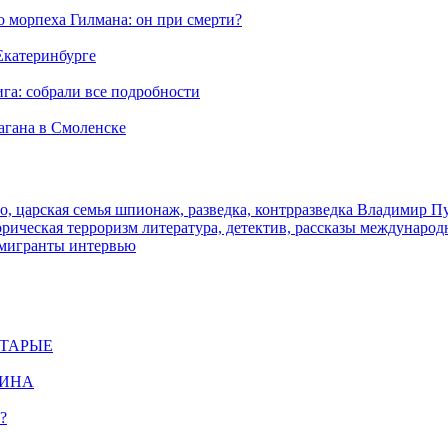
морпеха Гилмана: он при смерти?
 Екатеринбурге
га: собрали все подробности
агана в Смоленске
о, царская семья
шпионаж, разведка, контрразведка
Владимир П
торическая
терроризм
литература, детектив, рассказы
международ
 мигранты
интервью
СТАРЫЕ
ЩИНА
?