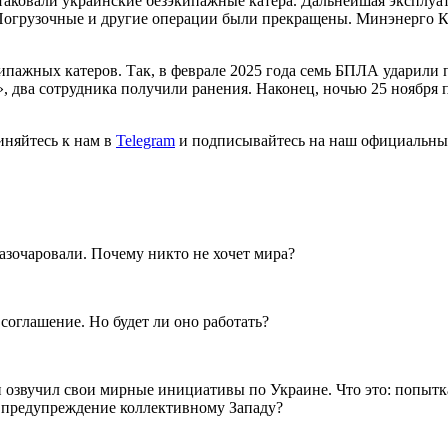
таковали украинские безэкипажные катера. Дальнейшая эксплуа
Погрузочные и другие операции были прекращены. Минэнерго К
ипажных катеров. Так, в феврале 2025 года семь БПЛА ударили 
», два сотрудника получили ранения. Наконец, ночью 25 ноября
иняйтесь к нам в
Telegram
и подписывайтесь на наш официальны
разочаровали. Почему никто не хочет мира?
оглашение. Но будет ли оно работать?
звучил свои мирные инициативы по Украине. Что это: попытка
 предупреждение коллективному Западу?