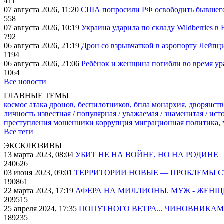
411
07 августа 2026, 11:20
США попросили РФ освободить бывшего 
558
07 августа 2026, 10:19
Украина ударила по складу Wildberries в
792
06 августа 2026, 21:19
Дрон со взрывчаткой в аэропорту Лейпци
1194
06 августа 2026, 21:06
Ребёнок и женщина погибли во время ур
1064
Все новости
ГЛАВНЫЕ ТЕМЫ
космос
атака дронов, беспилотников, бпла
монархия, дворянств
личность известная / популярная / уважаемая / знаменитая / ис
преступления
мошенники
коррупция
миграционная политика,
Все теги
ЭКСКЛЮЗИВЫ
13 марта 2023, 08:04
УБИТ НЕ НА ВОЙНЕ, НО НА РОДИНЕ
240626
03 июня 2023, 09:01
ТЕРРИТОРИИ НОВЫЕ — ПРОБЛЕМЫ 
190861
22 марта 2023, 17:19
АФЕРА НА МИЛЛИОНЫ. МУЖ - ЖЕН
209515
25 апреля 2024, 17:35
ПОПУТНОГО ВЕТРА... ЧИНОВНИКАМ
189235