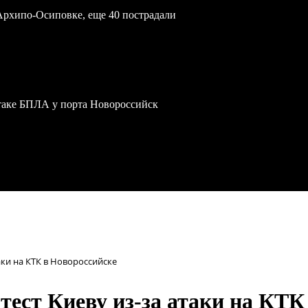
Архипо-Осиповке, еще 40 пострадали
атаке БПЛА у порта Новороссийск
аки на КТК в Новороссийске
ест Киеву из-за атаки на КТК