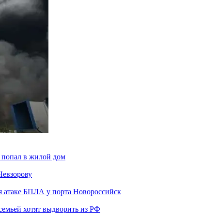
 попал в жилой дом
Невзорову
я атаке БПЛА у порта Новороссийск
семьей хотят выдворить из РФ