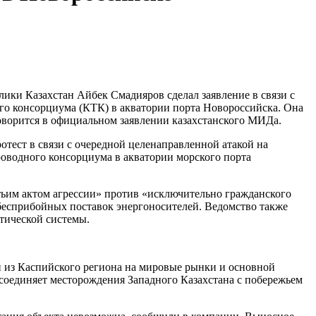
ки Казахстан Айбек Смадияров сделал заявление в связи с
го консорциума (КТК) в акватории порта Новороссийска. Она
оворится в официальном заявлении казахстанского МИДа.
тест в связи с очередной целенаправленной атакой на
оводного консорциума в акватории морского порта
тьим актом агрессии» против «исключительно гражданского
 бесприбойных поставок энергоносителей. Ведомство также
тической системы.
 из Каспийского региона на мировые рынки и основной
 соединяет месторождения Западного Казахстана с побережьем