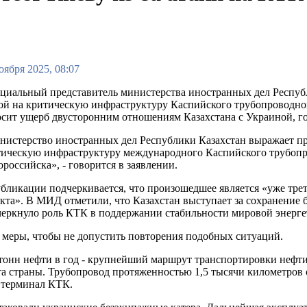
оября 2025, 08:07
иальный представитель министерства иностранных дел Республи
ой на критическую инфраструктуру Каспийского трубопроводно
сит ущерб двусторонним отношениям Казахстана с Украиной, г
истерство иностранных дел Республики Казахстан выражает про
ическую инфраструктуру международного Каспийского трубопр
российска», - говорится в заявлении.
бликации подчеркивается, что произошедшее является «уже тре
кта». В МИД отметили, что Казахстан выступает за сохранение
еркнуло роль КТК в поддержании стабильности мировой энерге
е меры, чтобы не допустить повторения подобных ситуаций.
онн нефти в год - крупнейший маршрут транспортировки нефти
рта страны. Трубопровод протяженностью 1,5 тысячи километров
й терминал КТК.