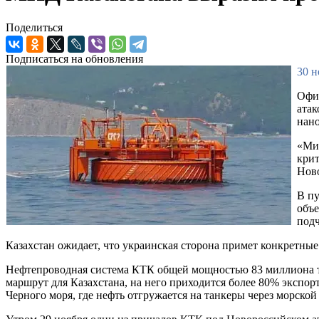
Поделиться
Подписаться на обновления
30 н
Офиц
атак
нано
«Мин
крит
Ново
В пу
объе
подч
Казахстан ожидает, что украинская сторона примет конкретны
Нефтепроводная система КТК общей мощностью 83 миллиона т
маршрут для Казахстана, на него приходится более 80% экспо
Черного моря, где нефть отгружается на танкеры через морско