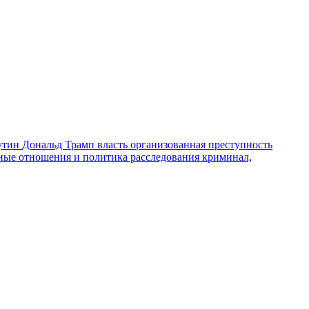
утин
Дональд Трамп
власть
организованная преступность
ные отношения и политика
расследования
криминал,