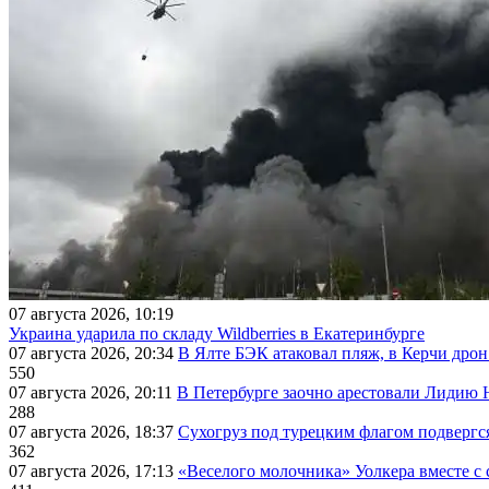
07 августа 2026, 10:19
Украина ударила по складу Wildberries в Екатеринбурге
07 августа 2026, 20:34
В Ялте БЭК атаковал пляж, в Керчи дрон
550
07 августа 2026, 20:11
В Петербурге заочно арестовали Лидию 
288
07 августа 2026, 18:37
Сухогруз под турецким флагом подвергс
362
07 августа 2026, 17:13
«Веселого молочника» Уолкера вместе с 