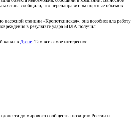
тация объекта невозможна, сообщили в компании. Выносное
азахстана сообщило, что перенаправит экспортные объемов
по насосной станции «Кропоткинская», она возобновила работу
 повреждения в результате удара БПЛА получил
й канал в
Дзене
. Там все самое интересное.
 донести до мирового сообщества позицию России и