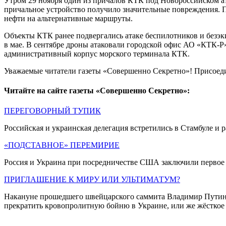
Утром 29 ноября один из причалов КТК под Новороссийском а
причальное устройство получило значительные повреждения. 
нефти на альтернативные маршруты.
Объекты КТК ранее подвергались атаке беспилотников и безэк
в мае. В сентябре дроны атаковали городской офис АО «КТК-Р
административный корпус морского терминала КТК.
Уважаемые читатели газеты «Совершенно Секретно»! Присоед
Читайте на сайте газеты «Совершенно Секретно»:
ПЕРЕГОВОРНЫЙ ТУПИК
Российская и украинская делегация встретились в Стамбуле и 
«ПОДСТАВНОЕ» ПЕРЕМИРИЕ
Россия и Украина при посредничестве США заключили первое с
ПРИГЛАШЕНИЕ К МИРУ ИЛИ УЛЬТИМАТУМ?
Накануне прошедшего швейцарского саммита Владимир Путин о
прекратить кровопролитную бойню в Украине, или же жёсткое