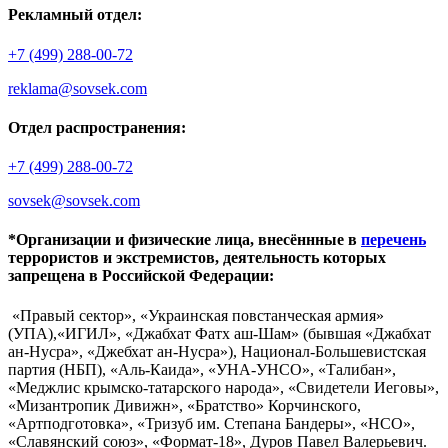
Рекламный отдел:
+7 (499) 288-00-72
reklama@sovsek.com
Отдел распространения:
+7 (499) 288-00-72
sovsek@sovsek.com
*Организации и физические лица, внесённные в
перечень
террористов и экстремистов, деятельность которых
запрещена в Российской Федерации:
«Правый сектор», «Украинская повстанческая армия»
(УПА),«ИГИЛ», «Джабхат Фатх аш-Шам» (бывшая «Джабхат
ан-Нусра», «Джебхат ан-Нусра»), Национал-Большевистская
партия (НБП), «Аль-Каида», «УНА-УНСО», «Талибан»,
«Меджлис крымско-татарского народа», «Свидетели Иеговы»,
«Мизантропик Дивижн», «Братство» Корчинского,
«Артподготовка», «Тризуб им. Степана Бандеры», «НСО»,
«Славянский союз», «Формат-18», Дуров Павел Валерьевич.