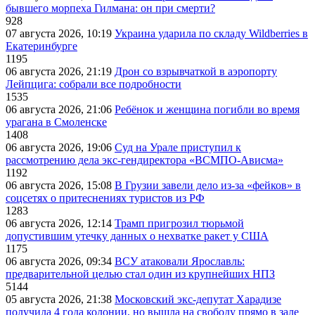
бывшего морпеха Гилмана: он при смерти?
928
07 августа 2026, 10:19
Украина ударила по складу Wildberries в
Екатеринбурге
1195
06 августа 2026, 21:19
Дрон со взрывчаткой в аэропорту
Лейпцига: собрали все подробности
1535
06 августа 2026, 21:06
Ребёнок и женщина погибли во время
урагана в Смоленске
1408
06 августа 2026, 19:06
Суд на Урале приступил к
рассмотрению дела экс-гендиректора «ВСМПО-Ависма»
1192
06 августа 2026, 15:08
В Грузии завели дело из-за «фейков» в
соцсетях о притеснениях туристов из РФ
1283
06 августа 2026, 12:14
Трамп пригрозил тюрьмой
допустившим утечку данных о нехватке ракет у США
1175
06 августа 2026, 09:34
ВСУ атаковали Ярославль:
предварительной целью стал один из крупнейших НПЗ
5144
05 августа 2026, 21:38
Московский экс-депутат Харадизе
получила 4 года колонии, но вышла на свободу прямо в зале