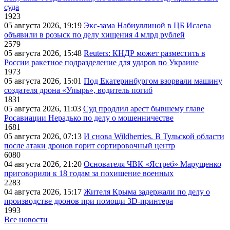
суда
1923
05 августа 2026, 19:19
Экс-зама Набиуллиной в ЦБ Исаева
объявили в розыск по делу хищения 4 млрд рублей
2579
05 августа 2026, 15:48
Reuters: КНДР может разместить в
России ракетное подразделение для ударов по Украине
1973
05 августа 2026, 15:01
Под Екатеринбургом взорвали машину
создателя дрона «Упырь», водитель погиб
1831
05 августа 2026, 11:03
Суд продлил арест бывшему главе
Росавиации Нерадько по делу о мошенничестве
1681
05 августа 2026, 07:13
И снова Wildberries. В Тульской области
после атаки дронов горит сортировочный центр
6080
04 августа 2026, 21:20
Основателя ЧВК «Ястреб» Марущенко
приговорили к 18 годам за похищение военных
2283
04 августа 2026, 15:17
Жителя Крыма задержали по делу о
производстве дронов при помощи 3D‑принтера
1993
Все новости