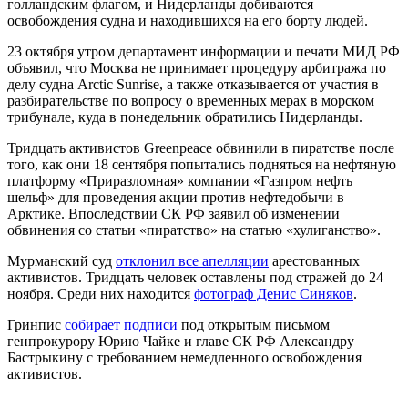
голландским флагом, и Нидерланды добиваются
освобождения судна и находившихся на его борту людей.
23 октября утром департамент информации и печати МИД РФ
объявил, что Москва не принимает процедуру арбитража по
делу судна Arctic Sunrise, а также отказывается от участия в
разбирательстве по вопросу о временных мерах в морском
трибунале, куда в понедельник обратились Нидерланды.
Тридцать активистов Greenpeace обвинили в пиратстве после
того, как они 18 сентября попытались подняться на нефтяную
платформу «Приразломная» компании «Газпром нефть
шельф» для проведения акции против нефтедобычи в
Арктике. Впоследствии СК РФ заявил об изменении
обвинения со статьи «пиратство» на статью «хулиганство».
Мурманский суд
отклонил все апелляции
арестованных
активистов. Тридцать человек оставлены под стражей до 24
ноября. Среди них находится
фотограф Денис Синяков
.
Гринпис
собирает подписи
под открытым письмом
генпрокурору Юрию Чайке и главе СК РФ Александру
Бастрыкину с требованием немедленного освобождения
активистов.