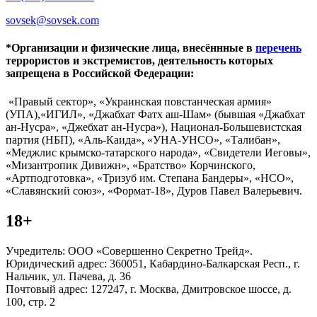
sovsek@sovsek.com
*Организации и физические лица, внесённные в
перечень
террористов и экстремистов, деятельность которых
запрещена в Российской Федерации:
«Правый сектор», «Украинская повстанческая армия»
(УПА),«ИГИЛ», «Джабхат Фатх аш-Шам» (бывшая «Джабхат
ан-Нусра», «Джебхат ан-Нусра»), Национал-Большевистская
партия (НБП), «Аль-Каида», «УНА-УНСО», «Талибан»,
«Меджлис крымско-татарского народа», «Свидетели Иеговы»,
«Мизантропик Дивижн», «Братство» Корчинского,
«Артподготовка», «Тризуб им. Степана Бандеры», «НСО»,
«Славянский союз», «Формат-18», Дуров Павел Валерьевич.
18+
Учредитель: ООО «Совершенно Секретно Трейд».
Юридический адрес: 360051, Кабардино-Балкарская Респ., г.
Нальчик, ул. Пачева, д. 36
Почтовый адрес: 127247, г. Москва, Дмитровское шоссе, д.
100, стр. 2