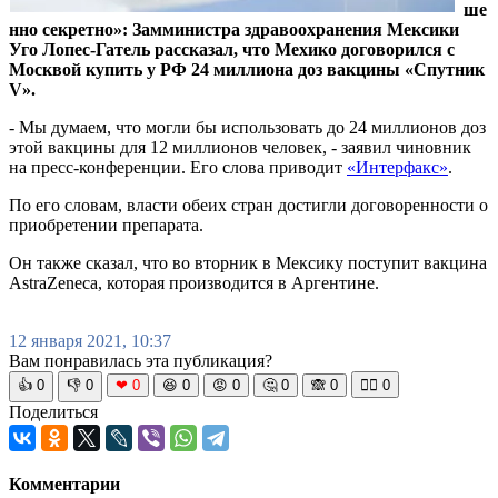
ше
нно секретно»: Замминистра здравоохранения Мексики
Уго Лопес-Гатель рассказал, что Мехико договорился с
Москвой купить у РФ 24 миллиона доз вакцины «Спутник
V».
- Мы думаем, что могли бы использовать до 24 миллионов доз
этой вакцины для 12 миллионов человек, - заявил чиновник
на пресс-конференции. Его слова приводит
«Интерфакс»
.
По его словам, власти обеих стран достигли договоренности о
приобретении препарата.
Он также сказал, что во вторник в Мексику поступит вакцина
AstraZeneca, которая производится в Аргентине.
12 января 2021, 10:37
Вам понравилась эта публикация?
👍
0
👎
0
❤
0
😆
0
😡
0
🤔
0
🙈
0
🧘‍♀️
0
Поделиться
Комментарии