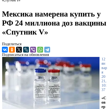
«Спутник V»
Мексика намерена купить у
РФ 24 миллиона доз вакцины
«Спутник V»
Поделиться
Подписаться на обновления
12
ян
вар
я
20
21,
10:
37
«С
ов
ер