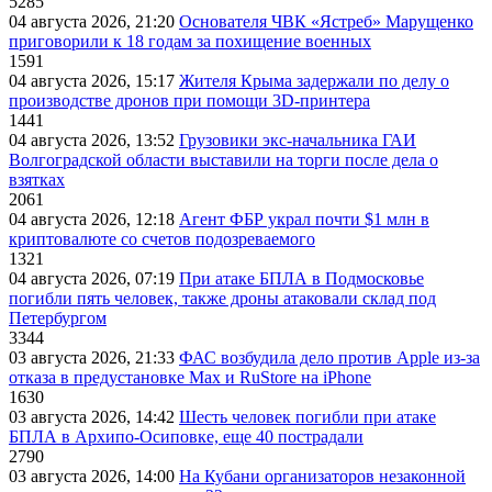
5285
04 августа 2026, 21:20
Основателя ЧВК «Ястреб» Марущенко
приговорили к 18 годам за похищение военных
1591
04 августа 2026, 15:17
Жителя Крыма задержали по делу о
производстве дронов при помощи 3D‑принтера
1441
04 августа 2026, 13:52
Грузовики экс-начальника ГАИ
Волгоградской области выставили на торги после дела о
взятках
2061
04 августа 2026, 12:18
Агент ФБР украл почти $1 млн в
криптовалюте со счетов подозреваемого
1321
04 августа 2026, 07:19
При атаке БПЛА в Подмосковье
погибли пять человек, также дроны атаковали склад под
Петербургом
3344
03 августа 2026, 21:33
ФАС возбудила дело против Apple из-за
отказа в предустановке Max и RuStore на iPhone
1630
03 августа 2026, 14:42
Шесть человек погибли при атаке
БПЛА в Архипо-Осиповке, еще 40 пострадали
2790
03 августа 2026, 14:00
На Кубани организаторов незаконной