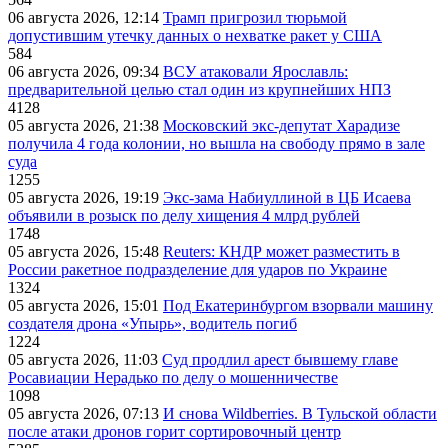
06 августа 2026, 12:14
Трамп пригрозил тюрьмой
допустившим утечку данных о нехватке ракет у США
584
06 августа 2026, 09:34
ВСУ атаковали Ярославль:
предварительной целью стал один из крупнейших НПЗ
4128
05 августа 2026, 21:38
Московский экс-депутат Харадизе
получила 4 года колонии, но вышла на свободу прямо в зале
суда
1255
05 августа 2026, 19:19
Экс-зама Набиуллиной в ЦБ Исаева
объявили в розыск по делу хищения 4 млрд рублей
1748
05 августа 2026, 15:48
Reuters: КНДР может разместить в
России ракетное подразделение для ударов по Украине
1324
05 августа 2026, 15:01
Под Екатеринбургом взорвали машину
создателя дрона «Упырь», водитель погиб
1224
05 августа 2026, 11:03
Суд продлил арест бывшему главе
Росавиации Нерадько по делу о мошенничестве
1098
05 августа 2026, 07:13
И снова Wildberries. В Тульской области
после атаки дронов горит сортировочный центр