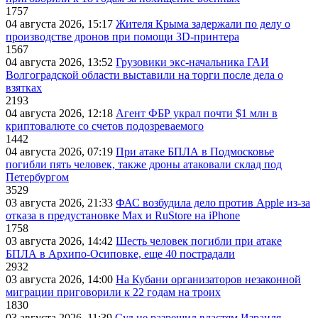
1757
04 августа 2026, 15:17
Жителя Крыма задержали по делу о
производстве дронов при помощи 3D‑принтера
1567
04 августа 2026, 13:52
Грузовики экс-начальника ГАИ
Волгоградской области выставили на торги после дела о
взятках
2193
04 августа 2026, 12:18
Агент ФБР украл почти $1 млн в
криптовалюте со счетов подозреваемого
1442
04 августа 2026, 07:19
При атаке БПЛА в Подмосковье
погибли пять человек, также дроны атаковали склад под
Петербургом
3529
03 августа 2026, 21:33
ФАС возбудила дело против Apple из-за
отказа в предустановке Max и RuStore на iPhone
1758
03 августа 2026, 14:42
Шесть человек погибли при атаке
БПЛА в Архипо-Осиповке, еще 40 пострадали
2932
03 августа 2026, 14:00
На Кубани организаторов незаконной
миграции приговорили к 22 годам на троих
1830
03 августа 2026, 11:39
Суд не разрешил властям Израиля