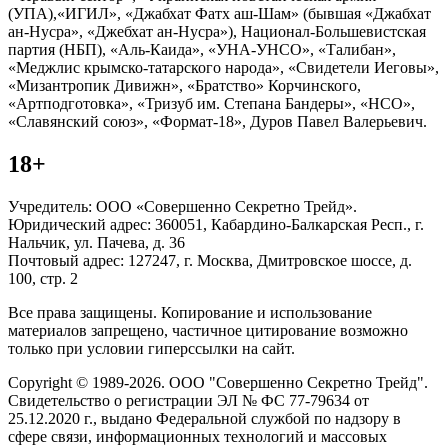
(УПА),«ИГИЛ», «Джабхат Фатх аш-Шам» (бывшая «Джабхат
ан-Нусра», «Джебхат ан-Нусра»), Национал-Большевистская
партия (НБП), «Аль-Каида», «УНА-УНСО», «Талибан»,
«Меджлис крымско-татарского народа», «Свидетели Иеговы»,
«Мизантропик Дивижн», «Братство» Корчинского,
«Артподготовка», «Тризуб им. Степана Бандеры», «НСО»,
«Славянский союз», «Формат-18», Дуров Павел Валерьевич.
18+
Учредитель: ООО «Совершенно Секретно Трейд».
Юридический адрес: 360051, Кабардино-Балкарская Респ., г.
Нальчик, ул. Пачева, д. 36
Почтовый адрес: 127247, г. Москва, Дмитровское шоссе, д.
100, стр. 2
Все права защищены. Копирование и использование
материалов запрещено, частичное цитирование возможно
только при условии гиперссылки на сайт.
Copyright © 1989-2026. ООО "Совершенно Секретно Трейд".
Свидетельство о регистрации ЭЛ № ФС 77-79634 от
25.12.2020 г., выдано Федеральной службой по надзору в
сфере связи, информационных технологий и массовых