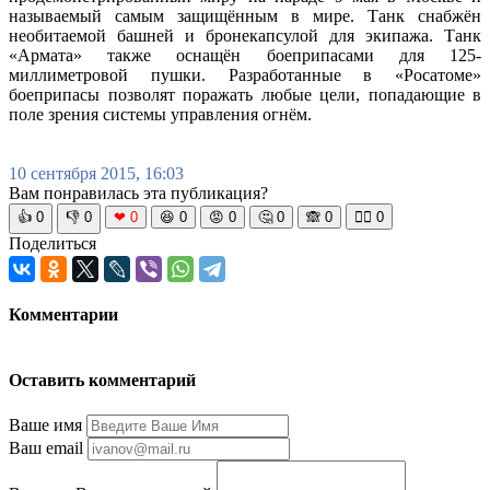
называемый самым защищённым в мире. Танк снабжён
необитаемой башней и бронекапсулой для экипажа. Танк
«Армата» также оснащён боеприпасами для 125-
миллиметровой пушки. Разработанные в «Росатоме»
боеприпасы позволят поражать любые цели, попадающие в
поле зрения системы управления огнём.
10 сентября 2015, 16:03
Вам понравилась эта публикация?
👍
0
👎
0
❤
0
😆
0
😡
0
🤔
0
🙈
0
🧘‍♀️
0
Поделиться
Комментарии
Оставить комментарий
Ваше имя
Ваш email