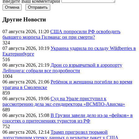
Введите Ваш комментарий
Отмена
Отправить
Другие Новости
07 августа 2026, 11:20
США попросили РФ освободить
бывшего морпеха Гилмана: он при смерти?
324
07 августа 2026, 10:19
Украина ударила по складу Wildberries в
Екатеринбурге
516
06 августа 2026, 21:19
Дрон со взрывчаткой в аэропорту
Лейпцига: собрали все подробности
1004
06 августа 2026, 21:06
Ребёнок и женщина погибли во время
урагана в Смоленске
859
06 августа 2026, 19:06
Суд на Урале приступил к
рассмотрению дела экс-гендиректора «ВСМПО-Ависма»
689
06 августа 2026, 15:08
В Грузии завели дело из-за «фейков» в
соцсетях о притеснениях туристов из РФ
752
06 августа 2026, 12:14
Трамп пригрозил тюрьмой
допустившим утечку данных о нехватке ракет у США