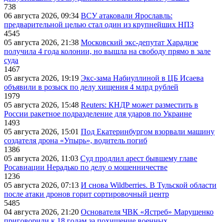
738
06 августа 2026, 09:34
ВСУ атаковали Ярославль:
предварительной целью стал один из крупнейших НПЗ
4545
05 августа 2026, 21:38
Московский экс-депутат Харадизе
получила 4 года колонии, но вышла на свободу прямо в зале
суда
1467
05 августа 2026, 19:19
Экс-зама Набиуллиной в ЦБ Исаева
объявили в розыск по делу хищения 4 млрд рублей
1979
05 августа 2026, 15:48
Reuters: КНДР может разместить в
России ракетное подразделение для ударов по Украине
1493
05 августа 2026, 15:01
Под Екатеринбургом взорвали машину
создателя дрона «Упырь», водитель погиб
1386
05 августа 2026, 11:03
Суд продлил арест бывшему главе
Росавиации Нерадько по делу о мошенничестве
1236
05 августа 2026, 07:13
И снова Wildberries. В Тульской области
после атаки дронов горит сортировочный центр
5485
04 августа 2026, 21:20
Основателя ЧВК «Ястреб» Марущенко
приговорили к 18 годам за похищение военных