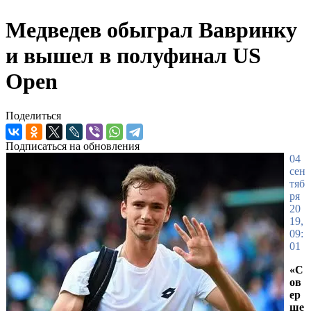
Медведев обыграл Вавринку
и вышел в полуфинал US
Open
Поделиться
Подписаться на обновления
04
сен
тяб
ря
20
19,
09:
01
«С
ов
ер
ше