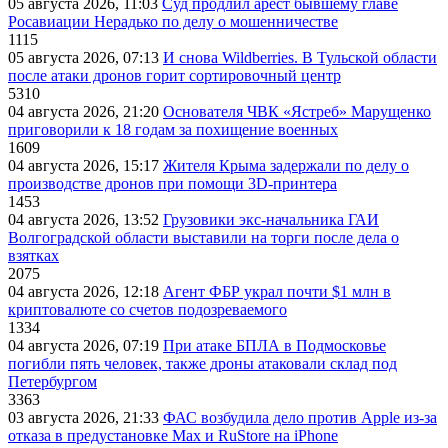
05 августа 2026, 11:03
Суд продлил арест бывшему главе
Росавиации Нерадько по делу о мошенничестве
1115
05 августа 2026, 07:13
И снова Wildberries. В Тульской области
после атаки дронов горит сортировочный центр
5310
04 августа 2026, 21:20
Основателя ЧВК «Ястреб» Марущенко
приговорили к 18 годам за похищение военных
1609
04 августа 2026, 15:17
Жителя Крыма задержали по делу о
производстве дронов при помощи 3D‑принтера
1453
04 августа 2026, 13:52
Грузовики экс-начальника ГАИ
Волгоградской области выставили на торги после дела о
взятках
2075
04 августа 2026, 12:18
Агент ФБР украл почти $1 млн в
криптовалюте со счетов подозреваемого
1334
04 августа 2026, 07:19
При атаке БПЛА в Подмосковье
погибли пять человек, также дроны атаковали склад под
Петербургом
3363
03 августа 2026, 21:33
ФАС возбудила дело против Apple из-за
отказа в предустановке Max и RuStore на iPhone