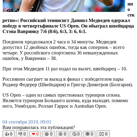
нн
о
сек
ретно»: Российский теннисист Даниил Медведев одержал
победу в четвертьфинале US Open. Он обыграл швейцарца
Стэна Вавринку 7:6 (8:6), 6:3, 3: 6, 6:1.
Поединок продолжался 2 часа и 34 минуты. Медведев
допустил 12 двойных ошибок, тогда как соперник – всего
четыре. У российского спортсмена 36 невынужденных
ошибок, у Вавринки – 38.
При этом Медведев 11 раз подал на вылет, швейцарец – 10.
Россиянин сыграет за выход в финал с победителем пары
Роджер Федерер (Швейцария) и Григор Димитров (Болгария).
US Open – один из самых престижных турниров сезона.
Является турниром Большого шлема, куда выходят, помимо
него, Уимблдон, Роллан Гаррос и Australian Open.
04 сентября 2019, 09:01
Вам понравилась эта публикация?
👍
0
👎
0
❤
0
😆
0
😡
0
🤔
0
🙈
0
🧘‍♀️
0