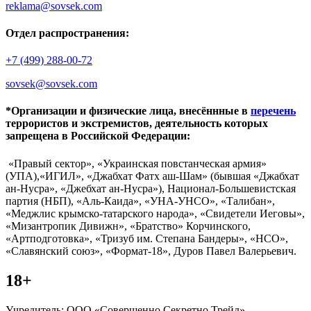
reklama@sovsek.com
Отдел распространения:
+7 (499) 288-00-72
sovsek@sovsek.com
*Организации и физические лица, внесённные в
перечень
террористов и экстремистов, деятельность которых
запрещена в Российской Федерации:
«Правый сектор», «Украинская повстанческая армия»
(УПА),«ИГИЛ», «Джабхат Фатх аш-Шам» (бывшая «Джабхат
ан-Нусра», «Джебхат ан-Нусра»), Национал-Большевистская
партия (НБП), «Аль-Каида», «УНА-УНСО», «Талибан»,
«Меджлис крымско-татарского народа», «Свидетели Иеговы»,
«Мизантропик Дивижн», «Братство» Корчинского,
«Артподготовка», «Тризуб им. Степана Бандеры», «НСО»,
«Славянский союз», «Формат-18», Дуров Павел Валерьевич.
18+
Учредитель: ООО «Совершенно Секретно Трейд».