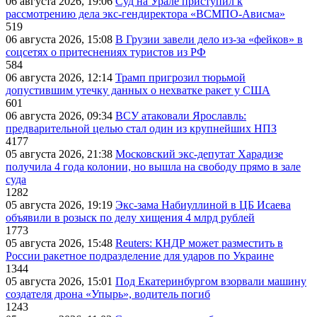
06 августа 2026, 19:06
Суд на Урале приступил к
рассмотрению дела экс-гендиректора «ВСМПО-Ависма»
519
06 августа 2026, 15:08
В Грузии завели дело из-за «фейков» в
соцсетях о притеснениях туристов из РФ
584
06 августа 2026, 12:14
Трамп пригрозил тюрьмой
допустившим утечку данных о нехватке ракет у США
601
06 августа 2026, 09:34
ВСУ атаковали Ярославль:
предварительной целью стал один из крупнейших НПЗ
4177
05 августа 2026, 21:38
Московский экс-депутат Харадизе
получила 4 года колонии, но вышла на свободу прямо в зале
суда
1282
05 августа 2026, 19:19
Экс-зама Набиуллиной в ЦБ Исаева
объявили в розыск по делу хищения 4 млрд рублей
1773
05 августа 2026, 15:48
Reuters: КНДР может разместить в
России ракетное подразделение для ударов по Украине
1344
05 августа 2026, 15:01
Под Екатеринбургом взорвали машину
создателя дрона «Упырь», водитель погиб
1243