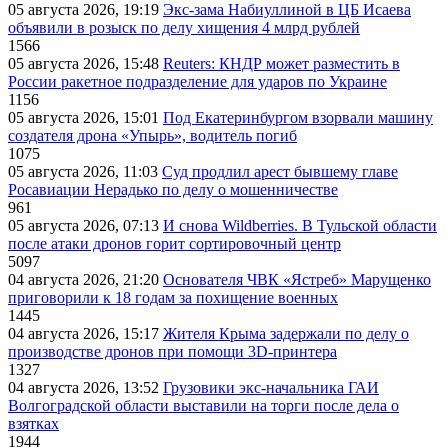
05 августа 2026, 19:19
Экс-зама Набиуллиной в ЦБ Исаева
объявили в розыск по делу хищения 4 млрд рублей
1566
05 августа 2026, 15:48
Reuters: КНДР может разместить в
России ракетное подразделение для ударов по Украине
1156
05 августа 2026, 15:01
Под Екатеринбургом взорвали машину
создателя дрона «Упырь», водитель погиб
1075
05 августа 2026, 11:03
Суд продлил арест бывшему главе
Росавиации Нерадько по делу о мошенничестве
961
05 августа 2026, 07:13
И снова Wildberries. В Тульской области
после атаки дронов горит сортировочный центр
5097
04 августа 2026, 21:20
Основателя ЧВК «Ястреб» Марущенко
приговорили к 18 годам за похищение военных
1445
04 августа 2026, 15:17
Жителя Крыма задержали по делу о
производстве дронов при помощи 3D‑принтера
1327
04 августа 2026, 13:52
Грузовики экс-начальника ГАИ
Волгоградской области выставили на торги после дела о
взятках
1944