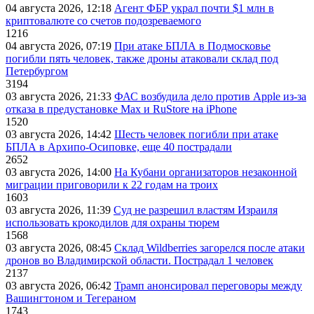
04 августа 2026, 12:18
Агент ФБР украл почти $1 млн в
криптовалюте со счетов подозреваемого
1216
04 августа 2026, 07:19
При атаке БПЛА в Подмосковье
погибли пять человек, также дроны атаковали склад под
Петербургом
3194
03 августа 2026, 21:33
ФАС возбудила дело против Apple из-за
отказа в предустановке Max и RuStore на iPhone
1520
03 августа 2026, 14:42
Шесть человек погибли при атаке
БПЛА в Архипо-Осиповке, еще 40 пострадали
2652
03 августа 2026, 14:00
На Кубани организаторов незаконной
миграции приговорили к 22 годам на троих
1603
03 августа 2026, 11:39
Суд не разрешил властям Израиля
использовать крокодилов для охраны тюрем
1568
03 августа 2026, 08:45
Склад Wildberries загорелся после атаки
дронов во Владимирской области. Пострадал 1 человек
2137
03 августа 2026, 06:42
Трамп анонсировал переговоры между
Вашингтоном и Тегераном
1743