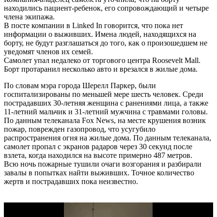
находились пациент-ребенок, его сопровождающий и четыре
члена экипажа.
В посте компании в Linked In говорится, что пока нет
информации о выживших. Имена людей, находящихся на
борту, не будут разглашаться до того, как о произошедшем не
уведомят членов их семей.
Самолет упал недалеко от торгового центра Roosevelt Mall.
Борт протаранил несколько авто и врезался в жилые дома.
По словам мэра города Шерелл Паркер, были
госпитализированы по меньшей мере шесть человек. Среди
пострадавших 30-летняя женщина с ранениями лица, а также
11-летний мальчик и 31-летний мужчина с травмами головы.
По данным телеканала Fox News, на месте крушения возник
пожар, поврежден газопровод, что усугубило
распространения огня на жилые дома. По данным телеканала,
самолет пропал с экранов радаров через 30 секунд после
взлета, когда находился на высоте примерно 487 метров.
Всю ночь пожарные тушили очаги возгорания и разбирали
завалы в попытках найти выживших. Точное количество
жертв и пострадавших пока неизвестно.