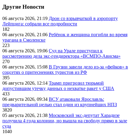
Другие Новости
06 августа 2026, 21:19
Дрон со взрывчаткой в аэропорту
Лейпцига: собрали все подробности
182
06 августа 2026, 21:06
Ребёнок и женщина погибли во время
урагана в Смоленске
223
06 августа 2026, 19:06
Суд на Урале приступил к
рассмотрению дела экс-гендиректора «ВСМПО-Ависма»
270
06 августа 2026, 15:08
В Грузии завели дело из-за «фейков» в
соцсетях о притеснениях туристов из РФ
395
06 августа 2026, 12:14
Трамп пригрозил тюрьмой
допустившим утечку данных о нехватке ракет у США
433
06 августа 2026, 09:34
ВСУ атаковали Ярославль:
предварительной целью стал один из крупнейших НПЗ
3820
05 августа 2026, 21:38
Московский экс-депутат Харадизе
получила 4 года колонии, но вышла на свободу прямо в зале
суда
1040