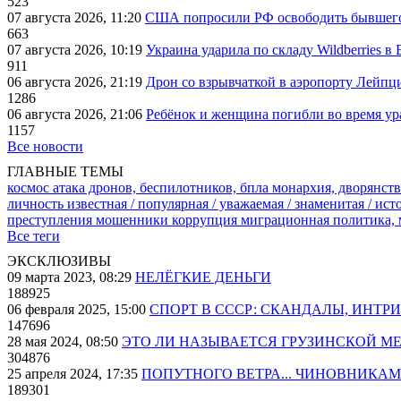
523
07 августа 2026, 11:20
США попросили РФ освободить бывшего 
663
07 августа 2026, 10:19
Украина ударила по складу Wildberries в
911
06 августа 2026, 21:19
Дрон со взрывчаткой в аэропорту Лейпци
1286
06 августа 2026, 21:06
Ребёнок и женщина погибли во время ур
1157
Все новости
ГЛАВНЫЕ ТЕМЫ
космос
атака дронов, беспилотников, бпла
монархия, дворянств
личность известная / популярная / уважаемая / знаменитая / ис
преступления
мошенники
коррупция
миграционная политика,
Все теги
ЭКСКЛЮЗИВЫ
09 марта 2023, 08:29
НЕЛЁГКИЕ ДЕНЬГИ
188925
06 февраля 2025, 15:00
СПОРТ В СССР: СКАНДАЛЫ, ИНТР
147696
28 мая 2024, 08:50
ЭТО ЛИ НАЗЫВАЕТСЯ ГРУЗИНСКОЙ М
304876
25 апреля 2024, 17:35
ПОПУТНОГО ВЕТРА... ЧИНОВНИКАМ
189301