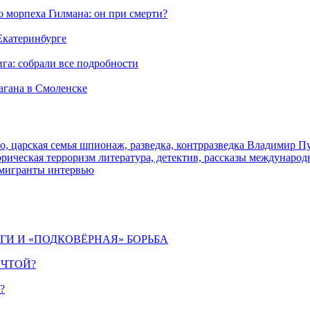
морпеха Гилмана: он при смерти?
 Екатеринбурге
га: собрали все подробности
агана в Смоленске
о, царская семья
шпионаж, разведка, контрразведка
Владимир П
торическая
терроризм
литература, детектив, рассказы
международ
 мигранты
интервью
ИГИ И «ПОДКОВЁРНАЯ» БОРЬБА
ЕЧТОЙ?
?