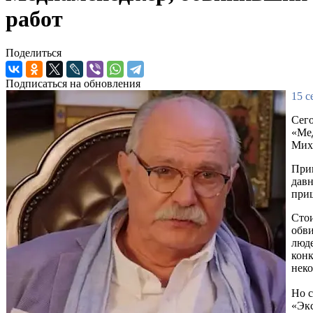
работ
Поделиться
Подписаться на обновления
15 с
Сего
«Ме
Миха
Приг
давн
приш
Стои
обви
люде
конк
неко
Но с
«Экс