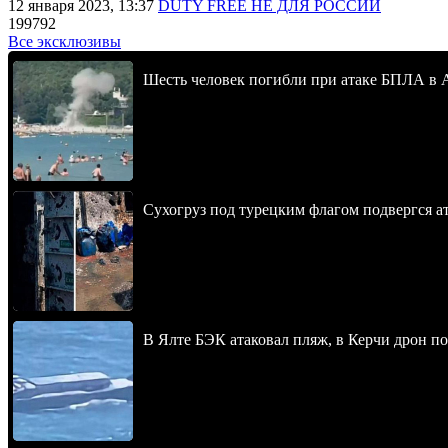
12 января 2023, 13:37
DUTY FREE НЕ ДЛЯ РОССИИ
199792
Все эксклюзивы
Шесть человек погибли при атаке БПЛА в 
Сухогруз под турецким флагом подвергся 
В Ялте БЭК атаковал пляж, в Керчи дрон п