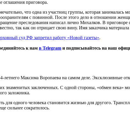
е оглашения приговора.
ечательно, что одна из участниц группы, которая занималась 
оохранителям с повинной. После этого дело в отношении женщин
ращение преследования написал лично Михалков. В приговоре с
естно, так как он отрицает свою вину. Имя заказчика материала
рховный суд РФ запретил работу «Новой газеты»
.
оединяйтесь к нам
в Telegram
и подписывайтесь на наш офи
14-летнего Максима Воропаева на самом деле. Эксклюзивные от
оих знаменитых заключенных. С одной стороны, «обмен века» м
ого заложника.
ть для одного человека становится жизнью для другого. Транспла
еще сильнее сократилось.