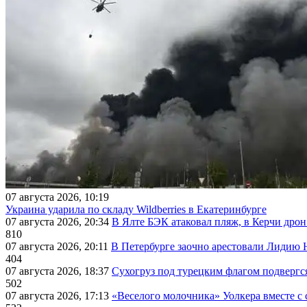
07 августа 2026, 10:19
Украина ударила по складу Wildberries в Екатеринбурге
07 августа 2026, 20:34
В Ялте БЭК атаковал пляж, в Керчи дрон
810
07 августа 2026, 20:11
В Петербурге заочно арестовали Лидию 
404
07 августа 2026, 18:37
Сухогруз под турецким флагом подвергс
502
07 августа 2026, 17:13
«Веселого молочника» Уолкера вместе с 