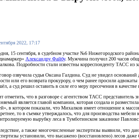
ентября 2022, 17:17
дня, 15 сентября, в судебном участке №6 Нижегородского рай
диамаркер»
Александру Файбу
. Мужчина получил 200 часов общ
лкова. Подробности стали известны корреспонденту ТАСС из за
овор озвучила судья Оксана Галдина. Суд не увидел оснований 
ости или его возврата прокурору, о чем ранее просили адвокат
ёл, а суд решил оставить в силе его меру пресечения в качестве
т отметить, что в разговоре с агентством ТАСС представитель з
няемый является главой компании, которая создала и разместил
й», в котором показали, что Михалков имеет отношение к массо
ретнее, то в съемке утверждалось, что для производства мебел
нтролируемую вырубку леса в Тумботинском заказнике Павловс
ледствие, а также многочисленные экспертизы выявили, что да
пертизы установили, что высажено (восстановлено) лесов даже б