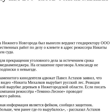
она Нижнего Новгорода был вынесен вердикт гендиректору ООО
ественных работ по делу о клевете в адрес режиссера Никиты
ла суда.
для прекращения уголовного дела за истечением срока
ы медиаменеджера. На оглашение приговора Александр не
 подписки о невыезде.
наменитого кинодеятеля адвокат Павел Астахов заявил, что
а видео «Никита Михалков вырубает русский лес. Реакция
вой вырубке деревьев в Нижегородской области. Если писать
и компания режиссёра «Темино-Лесное» проводит
кого района.
нная информация является фейком, сообщил защитник.
ольше, чем ранее где-то вырубалось», - рассказал Астахов