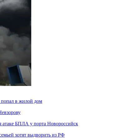
 попал в жилой дом
Невзорову
я атаке БПЛА у порта Новороссийск
семьей хотят выдворить из РФ