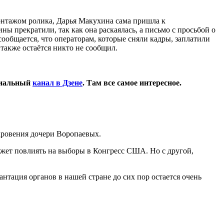
монтажом ролика, Дарья Макухина сама пришла к
ы прекратили, так как она раскаялась, а письмо с просьбой о
ообщается, что операторам, которые сняли кадры, заплатили
 также остаётся никто не сообщил.
циальный
канал в Дзене
. Там все самое интересное.
кровения дочери Воропаевых.
ожет повлиять на выборы в Конгресс США. Но с другой,
нтация органов в нашей стране до сих пор остается очень