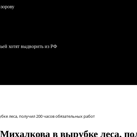
взорову
мьей хотят выдворить из РФ
ке леса, получил 200 часов обязательных работ
ихалкова в вырубке леса, пол