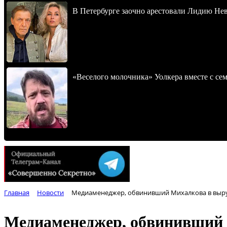
В Петербурге заочно арестовали Лидию Не
«Веселого молочника» Уолкера вместе с се
Главная
Новости
Медиаменеджер, обвинивший Михалкова в выруб
Медиаменеджер, обвинивший М