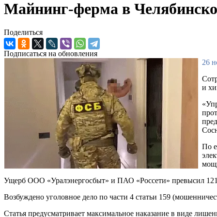
Майнинг-ферма в Челябинской
Поделиться
Подписаться на обновления
26 н
Сотр
и хи
«Уп
прот
пред
Сос
По е
эле
мощн
Ущерб ООО «Уралэнергосбыт» и ПАО «Россети» превысил 121
Возбуждено уголовное дело по части 4 статьи 159 (мошенничес
Статья предусматривает максимальное наказание в виде лишени