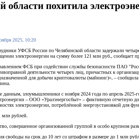
 области похитила электроэне
оября 2025, 10:20
удники УФСБ России по Челябинской области задержали четыр
щении электроэнергии на сумму более 121 млн руб., сообщает 
равлением ФСБ при содействии службы безопасности ПАО "Росс
ивоправной деятельности четырех лиц, причастных к организ
назначенной для добычи криптовалюты (майнинг)», – сообщила
нина.
е данным, злоумышленники с ноября 2024 года по апрель 2025-
ктроэнергии – ООО «Уралэнергосбыт» – фиктивную отчетную до
остях электроэнергии, потреблённой энергоустановкой для фу
 млн рублей.
тво, совершенное организованной группой в особо крупном разм
я свободы на срок до 10 лет со штрафом в размере до 1 млн рубл