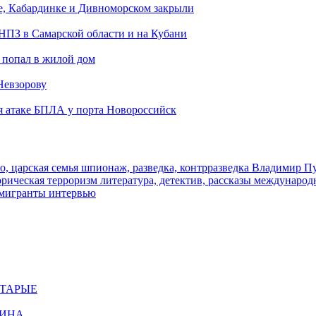
е, Кабардинке и Дивноморском закрыли
 НПЗ в Самарской области и на Кубани
 попал в жилой дом
Невзорову
я атаке БПЛА у порта Новороссийск
о, царская семья
шпионаж, разведка, контрразведка
Владимир П
торическая
терроризм
литература, детектив, рассказы
международ
 мигранты
интервью
СТАРЫЕ
ЩИНА