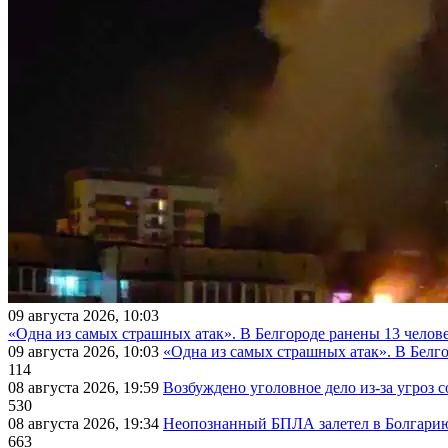
09 августа 2026, 10:03
«Одна из самых страшных атак». В Белгороде ранены 13 челове
09 августа 2026, 10:03
«Одна из самых страшных атак». В Белго
114
08 августа 2026, 19:59
Возбуждено уголовное дело из-за угроз 
530
08 августа 2026, 19:34
Неопознанный БПЛА залетел в Болгарию 
663