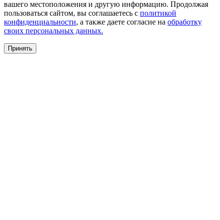
вашего местоположения и другую информацию. Продолжая
пользоваться сайтом, вы соглашаетесь с
политикой
конфиденциальности
, а также даете согласие на
обработку
своих персональных данных.
Принять