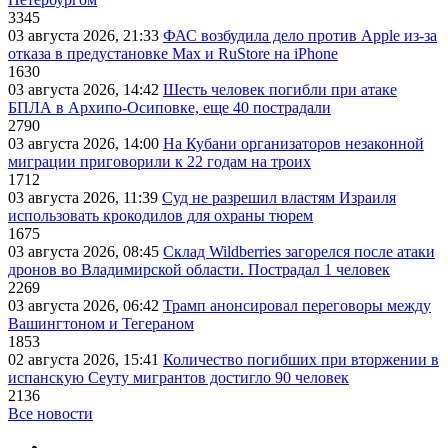
3345
03 августа 2026, 21:33
ФАС возбудила дело против Apple из-за
отказа в предустановке Max и RuStore на iPhone
1630
03 августа 2026, 14:42
Шесть человек погибли при атаке
БПЛА в Архипо-Осиповке, еще 40 пострадали
2790
03 августа 2026, 14:00
На Кубани организаторов незаконной
миграции приговорили к 22 годам на троих
1712
03 августа 2026, 11:39
Суд не разрешил властям Израиля
использовать крокодилов для охраны тюрем
1675
03 августа 2026, 08:45
Склад Wildberries загорелся после атаки
дронов во Владимирской области. Пострадал 1 человек
2269
03 августа 2026, 06:42
Трамп анонсировал переговоры между
Вашингтоном и Тегераном
1853
02 августа 2026, 15:41
Количество погибших при вторжении в
испанскую Сеуту мигрантов достигло 90 человек
2136
Все новости