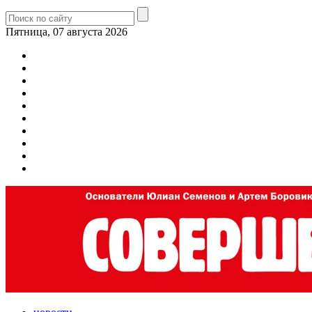
Пятница, 07 августа 2026