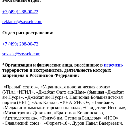
Рекламный отдел:
+7 (499) 288-00-72
reklama@sovsek.com
Отдел распространения:
+7 (499) 288-00-72
sovsek@sovsek.com
*Организации и физические лица, внесённные в
перечень
террористов и экстремистов, деятельность которых
запрещена в Российской Федерации:
«Правый сектор», «Украинская повстанческая армия»
(УПА),«ИГИЛ», «Джабхат Фатх аш-Шам» (бывшая «Джабхат
ан-Нусра», «Джебхат ан-Нусра»), Национал-Большевистская
партия (НБП), «Аль-Каида», «УНА-УНСО», «Талибан»,
«Меджлис крымско-татарского народа», «Свидетели Иеговы»,
«Мизантропик Дивижн», «Братство» Корчинского,
«Артподготовка», «Тризуб им. Степана Бандеры», «НСО»,
«Славянский союз», «Формат-18», Дуров Павел Валерьевич.