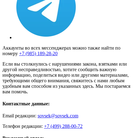
Аккаунты во всех мессенджерах можно также найти по
номеру
+7 (985) 189-28-20
Если вы столкнулись с нарушениями закона, взятками или
другой несправедливостью, хотите сообщить важную
информацию, поделиться видео или другими материалами,
требующими общего внимания, свяжитесь с нами любым
удобным вам способом из указанных здесь. Мы постараемся
вам помочь.
Контактные данные:
Email редакции:
sovsek@sovsek.com
Телефон редакции:
+7 (499) 288-00-72