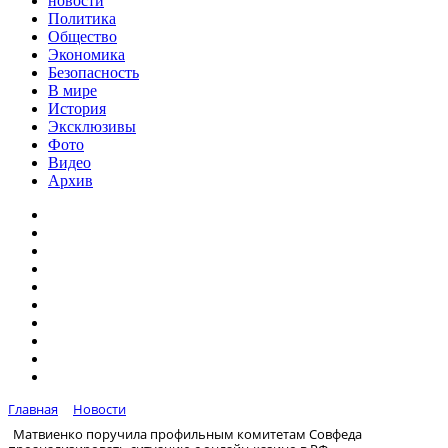
новости
Политика
Общество
Экономика
Безопасность
В мире
История
Эксклюзивы
Фото
Видео
Архив
Главная
Новости
Матвиенко поручила профильным комитетам Совфеда