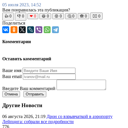
05 июля 2023, 14:52
Вам понравилась эта публикация?
👍
0
👎
0
❤
0
😆
0
😡
0
🤔
0
🙈
0
🧘‍♀️
0
Поделиться
Комментарии
Оставить комментарий
Ваше имя
Ваш email
Введите Ваш комментарий
Отмена
Отправить
Другие Новости
06 августа 2026, 21:19
Дрон со взрывчаткой в аэропорту
Лейпцига: собрали все подробности
776