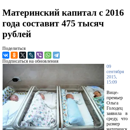
Материнский капитал с 2016
года составит 475 тысяч
рублей
Поделиться
Подписаться на обновления
09
сентября
2015,
15:09
Вице-
премьер
Ольга
Голодец
заявила в
среду, что
размер
материнск