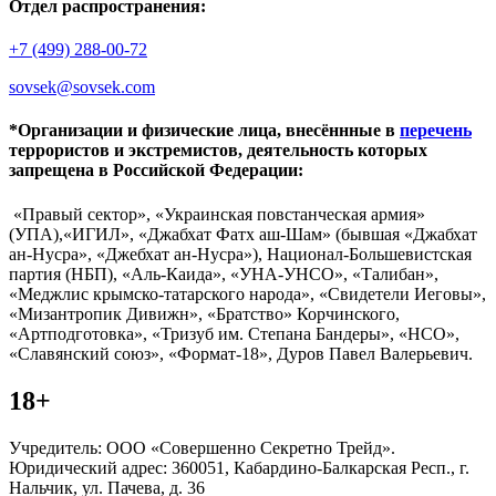
Отдел распространения:
+7 (499) 288-00-72
sovsek@sovsek.com
*Организации и физические лица, внесённные в
перечень
террористов и экстремистов, деятельность которых
запрещена в Российской Федерации:
«Правый сектор», «Украинская повстанческая армия»
(УПА),«ИГИЛ», «Джабхат Фатх аш-Шам» (бывшая «Джабхат
ан-Нусра», «Джебхат ан-Нусра»), Национал-Большевистская
партия (НБП), «Аль-Каида», «УНА-УНСО», «Талибан»,
«Меджлис крымско-татарского народа», «Свидетели Иеговы»,
«Мизантропик Дивижн», «Братство» Корчинского,
«Артподготовка», «Тризуб им. Степана Бандеры», «НСО»,
«Славянский союз», «Формат-18», Дуров Павел Валерьевич.
18+
Учредитель: ООО «Совершенно Секретно Трейд».
Юридический адрес: 360051, Кабардино-Балкарская Респ., г.
Нальчик, ул. Пачева, д. 36