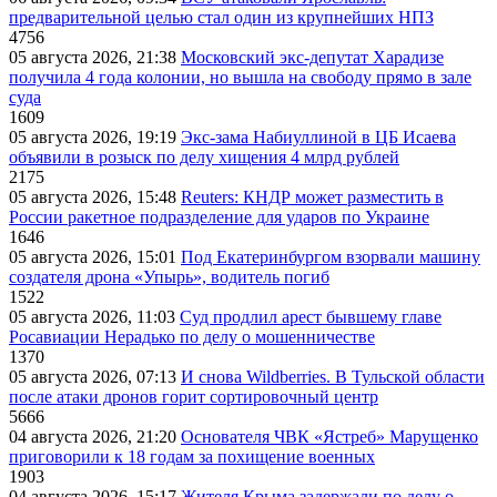
предварительной целью стал один из крупнейших НПЗ
4756
05 августа 2026, 21:38
Московский экс-депутат Харадизе
получила 4 года колонии, но вышла на свободу прямо в зале
суда
1609
05 августа 2026, 19:19
Экс-зама Набиуллиной в ЦБ Исаева
объявили в розыск по делу хищения 4 млрд рублей
2175
05 августа 2026, 15:48
Reuters: КНДР может разместить в
России ракетное подразделение для ударов по Украине
1646
05 августа 2026, 15:01
Под Екатеринбургом взорвали машину
создателя дрона «Упырь», водитель погиб
1522
05 августа 2026, 11:03
Суд продлил арест бывшему главе
Росавиации Нерадько по делу о мошенничестве
1370
05 августа 2026, 07:13
И снова Wildberries. В Тульской области
после атаки дронов горит сортировочный центр
5666
04 августа 2026, 21:20
Основателя ЧВК «Ястреб» Марущенко
приговорили к 18 годам за похищение военных
1903
04 августа 2026, 15:17
Жителя Крыма задержали по делу о