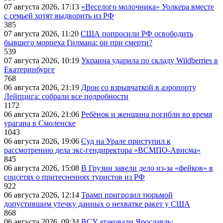
07 августа 2026, 17:13
«Веселого молочника» Уолкера вместе
с семьей хотят выдворить из РФ
385
07 августа 2026, 11:20
США попросили РФ освободить
бывшего морпеха Гилмана: он при смерти?
539
07 августа 2026, 10:19
Украина ударила по складу Wildberries в
Екатеринбурге
768
06 августа 2026, 21:19
Дрон со взрывчаткой в аэропорту
Лейпцига: собрали все подробности
1172
06 августа 2026, 21:06
Ребёнок и женщина погибли во время
урагана в Смоленске
1043
06 августа 2026, 19:06
Суд на Урале приступил к
рассмотрению дела экс-гендиректора «ВСМПО-Ависма»
845
06 августа 2026, 15:08
В Грузии завели дело из-за «фейков» в
соцсетях о притеснениях туристов из РФ
922
06 августа 2026, 12:14
Трамп пригрозил тюрьмой
допустившим утечку данных о нехватке ракет у США
868
06 августа 2026, 09:34
ВСУ атаковали Ярославль: