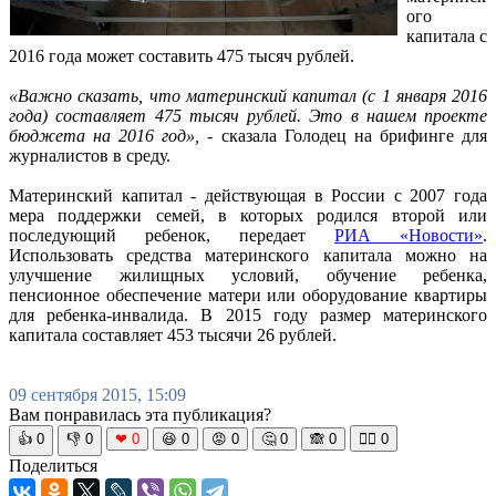
ого
капитала с
2016 года может составить 475 тысяч рублей.
«Важно сказать, что материнский капитал (с 1 января 2016
года) составляет 475 тысяч рублей. Это в нашем проекте
бюджета на 2016 год»,
- сказала Голодец на брифинге для
журналистов в среду.
Материнский капитал - действующая в России с 2007 года
мера поддержки семей, в которых родился второй или
последующий ребенок, передает
РИА «Новости»
.
Использовать средства материнского капитала можно на
улучшение жилищных условий, обучение ребенка,
пенсионное обеспечение матери или оборудование квартиры
для ребенка-инвалида. В 2015 году размер материнского
капитала составляет 453 тысячи 26 рублей.
09 сентября 2015, 15:09
Вам понравилась эта публикация?
👍
0
👎
0
❤
0
😆
0
😡
0
🤔
0
🙈
0
🧘‍♀️
0
Поделиться