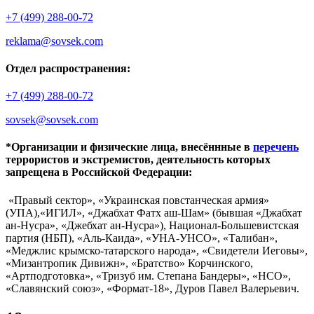
+7 (499) 288-00-72
reklama@sovsek.com
Отдел распространения:
+7 (499) 288-00-72
sovsek@sovsek.com
*Организации и физические лица, внесённные в
перечень
террористов и экстремистов, деятельность которых
запрещена в Российской Федерации:
«Правый сектор», «Украинская повстанческая армия»
(УПА),«ИГИЛ», «Джабхат Фатх аш-Шам» (бывшая «Джабхат
ан-Нусра», «Джебхат ан-Нусра»), Национал-Большевистская
партия (НБП), «Аль-Каида», «УНА-УНСО», «Талибан»,
«Меджлис крымско-татарского народа», «Свидетели Иеговы»,
«Мизантропик Дивижн», «Братство» Корчинского,
«Артподготовка», «Тризуб им. Степана Бандеры», «НСО»,
«Славянский союз», «Формат-18», Дуров Павел Валерьевич.