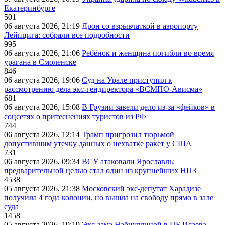
Екатеринбурге
501
06 августа 2026, 21:19
Дрон со взрывчаткой в аэропорту
Лейпцига: собрали все подробности
995
06 августа 2026, 21:06
Ребёнок и женщина погибли во время
урагана в Смоленске
846
06 августа 2026, 19:06
Суд на Урале приступил к
рассмотрению дела экс-гендиректора «ВСМПО-Ависма»
681
06 августа 2026, 15:08
В Грузии завели дело из-за «фейков» в
соцсетях о притеснениях туристов из РФ
744
06 августа 2026, 12:14
Трамп пригрозил тюрьмой
допустившим утечку данных о нехватке ракет у США
731
06 августа 2026, 09:34
ВСУ атаковали Ярославль:
предварительной целью стал один из крупнейших НПЗ
4538
05 августа 2026, 21:38
Московский экс-депутат Харадизе
получила 4 года колонии, но вышла на свободу прямо в зале
суда
1458
05 августа 2026, 19:19
Экс-зама Набиуллиной в ЦБ Исаева