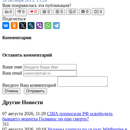
28 октября 2013, 15:28
Вам понравилась эта публикация?
👍
0
👎
0
❤
0
😆
0
😡
0
🤔
0
🙈
0
🧘‍♀️
0
Поделиться
Комментарии
Оставить комментарий
Ваше имя
Ваш email
Введите Ваш комментарий
Отмена
Отправить
Другие Новости
07 августа 2026, 11:20
США попросили РФ освободить
бывшего морпеха Гилмана: он при смерти?
311
07 августа 2026, 10:19
Украина ударила по складу Wildberries в