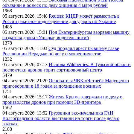
объявили в розыск по делу хищения 4 млрд рублей
1968
05 августа 2026, 15:48
Reuters: КНДР может разместить в
России ракетное подразделение для ударов по Украине
1485
05 августа 2026, 15:01
Под Екатеринбургом взорвали машину
создателя дрона «Упырь», водитель погиб
1378
05 августа 2026, 11:03
Суд продлил арест бывшему главе
Росавиации Нерадько по делу о мошенничестве
1232
05 августа 2026, 07:13
И снова Wildberries. В Тульской области
после атаки дронов горит сортировочный центр
5479
04 августа 2026, 21:20
Основателя ЧВК «Ястреб» Марущенко
приговорили к 18 годам за похищение военных
1751
04 августа 2026, 15:17
Жителя Крыма задержали по делу о
производстве дронов при помощи 3D‑принтера
1562
04 августа 2026, 13:52
Грузовики экс-начальника ГАИ
Волгоградской области выставили на торги после дела о
взятках
2188