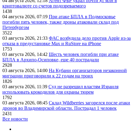
04 августа 2026, 12:18
Агент ФБР украл почти $1 млн в
криптовалюте со счетов подозреваемого
1438
04 августа 2026, 07:19
При атаке БПЛА в Подмосковье
погибли пять человек, также дроны атаковали склад под
Петербургом
3522
03 августа 2026, 21:33
ФАС возбудила дело против Apple из-за
отказа в предустановке Max и RuStore на iPhone
1753
03 августа 2026, 14:42
Шесть человек погибли при атаке
БПЛА в Архипо-Осиповке, еще 40 пострадали
2928
03 августа 2026, 14:00
На Кубани организаторов незаконной
миграции приговорили к 22 годам на троих
1826
03 августа 2026, 11:39
Суд не разрешил властям Израиля
использовать крокодилов для охраны тюрем
1792
03 августа 2026, 08:45
Склад Wildberries загорелся после атаки
дронов во Владимирской области. Пострадал 1 человек
2431
Все новости