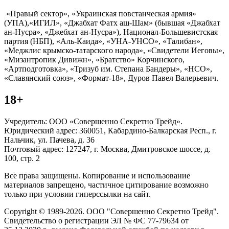
«Правый сектор», «Украинская повстанческая армия»
(УПА),«ИГИЛ», «Джабхат Фатх аш-Шам» (бывшая «Джабхат
ан-Нусра», «Джебхат ан-Нусра»), Национал-Большевистская
партия (НБП), «Аль-Каида», «УНА-УНСО», «Талибан»,
«Меджлис крымско-татарского народа», «Свидетели Иеговы»,
«Мизантропик Дивижн», «Братство» Корчинского,
«Артподготовка», «Тризуб им. Степана Бандеры», «НСО»,
«Славянский союз», «Формат-18», Дуров Павел Валерьевич.
18+
Учредитель: ООО «Совершенно Секретно Трейд».
Юридический адрес: 360051, Кабардино-Балкарская Респ., г.
Нальчик, ул. Пачева, д. 36
Почтовый адрес: 127247, г. Москва, Дмитровское шоссе, д.
100, стр. 2
Все права защищены. Копирование и использование
материалов запрещено, частичное цитирование возможно
только при условии гиперссылки на сайт.
Copyright © 1989-2026. ООО "Совершенно Секретно Трейд".
Свидетельство о регистрации ЭЛ № ФС 77-79634 от