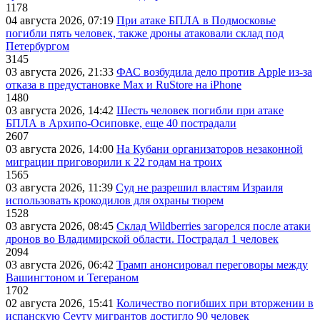
1178
04 августа 2026, 07:19
При атаке БПЛА в Подмосковье
погибли пять человек, также дроны атаковали склад под
Петербургом
3145
03 августа 2026, 21:33
ФАС возбудила дело против Apple из-за
отказа в предустановке Max и RuStore на iPhone
1480
03 августа 2026, 14:42
Шесть человек погибли при атаке
БПЛА в Архипо-Осиповке, еще 40 пострадали
2607
03 августа 2026, 14:00
На Кубани организаторов незаконной
миграции приговорили к 22 годам на троих
1565
03 августа 2026, 11:39
Суд не разрешил властям Израиля
использовать крокодилов для охраны тюрем
1528
03 августа 2026, 08:45
Склад Wildberries загорелся после атаки
дронов во Владимирской области. Пострадал 1 человек
2094
03 августа 2026, 06:42
Трамп анонсировал переговоры между
Вашингтоном и Тегераном
1702
02 августа 2026, 15:41
Количество погибших при вторжении в
испанскую Сеуту мигрантов достигло 90 человек