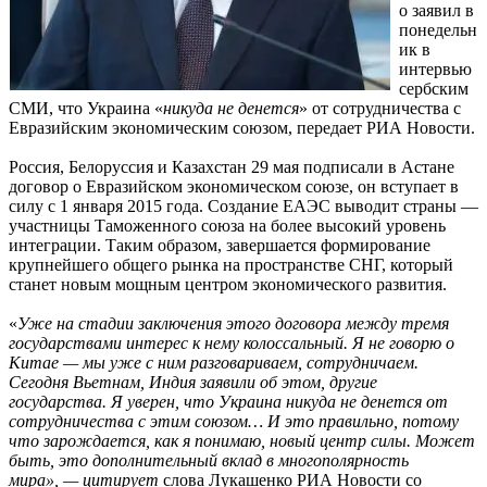
о заявил в
понедельн
ик в
интервью
сербским
СМИ, что Украина «
никуда не денется
» от сотрудничества с
Евразийским экономическим союзом, передает РИА Новости.
Россия, Белоруссия и Казахстан 29 мая подписали в Астане
договор о Евразийском экономическом союзе, он вступает в
силу с 1 января 2015 года. Создание ЕАЭС выводит страны —
участницы Таможенного союза на более высокий уровень
интеграции. Таким образом, завершается формирование
крупнейшего общего рынка на пространстве СНГ, который
станет новым мощным центром экономического развития.
«
Уже на стадии заключения этого договора между тремя
государствами интерес к нему колоссальный. Я не говорю о
Китае — мы уже с ним разговариваем, сотрудничаем.
Сегодня Вьетнам, Индия заявили об этом, другие
государства. Я уверен, что Украина никуда не денется от
сотрудничества с этим союзом… И это правильно, потому
что зарождается, как я понимаю, новый центр силы. Может
быть, это дополнительный вклад в многополярность
мира», — цитирует
слова Лукашенко РИА Новости со