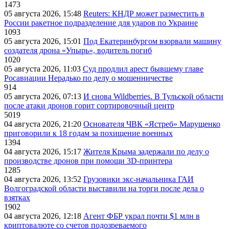
1473
05 августа 2026, 15:48
Reuters: КНДР может разместить в
России ракетное подразделение для ударов по Украине
1093
05 августа 2026, 15:01
Под Екатеринбургом взорвали машину
создателя дрона «Упырь», водитель погиб
1020
05 августа 2026, 11:03
Суд продлил арест бывшему главе
Росавиации Нерадько по делу о мошенничестве
914
05 августа 2026, 07:13
И снова Wildberries. В Тульской области
после атаки дронов горит сортировочный центр
5019
04 августа 2026, 21:20
Основателя ЧВК «Ястреб» Марущенко
приговорили к 18 годам за похищение военных
1394
04 августа 2026, 15:17
Жителя Крыма задержали по делу о
производстве дронов при помощи 3D‑принтера
1285
04 августа 2026, 13:52
Грузовики экс-начальника ГАИ
Волгоградской области выставили на торги после дела о
взятках
1902
04 августа 2026, 12:18
Агент ФБР украл почти $1 млн в
криптовалюте со счетов подозреваемого