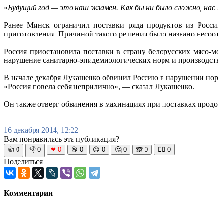
«
Будущий год — это наш экзамен. Как бы ни было сложно, нас
Ранее Минск ограничил поставки ряда продуктов из Росс
приготовления. Причиной такого решения было названо несоо
Россия приостановила поставки в страну белорусских мясо-
нарушение санитарно-эпидемиологических норм и производст
В начале декабря Лукашенко обвинил Россию в нарушении нор
«Россия повела себя неприлично», — сказал Лукашенко.
Он также отверг обвинения в махинациях при поставках продо
16 декабря 2014, 12:22
Вам понравилась эта публикация?
👍
0
👎
0
❤
0
😆
0
😡
0
🤔
0
🙈
0
🧘‍♀️
0
Поделиться
Комментарии