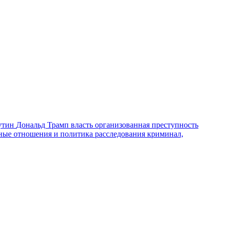
утин
Дональд Трамп
власть
организованная преступность
ные отношения и политика
расследования
криминал,