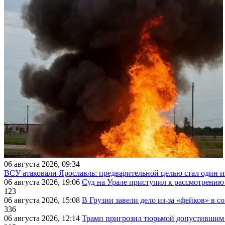
06 августа 2026, 09:34
ВСУ атаковали Ярославль: предварительной целью стал один
06 августа 2026, 19:06
Суд на Урале приступил к рассмотрени
123
06 августа 2026, 15:08
В Грузии завели дело из-за «фейков» в с
336
06 августа 2026, 12:14
Трамп пригрозил тюрьмой допустившим 