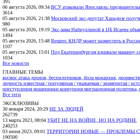
395
06 августа 2026, 09:34
ВСУ атаковали Ярославль: предварител
3614
05 августа 2026, 21:38
Московский экс-депутат Харадизе получи
980
05 августа 2026, 19:19
Экс-зама Набиуллиной в ЦБ Исаева объя
1494
05 августа 2026, 15:48
Reuters: КНДР может разместить в Росси
1107
05 августа 2026, 15:01
Под Екатеринбургом взорвали машину со
1034
Все новости
ГЛАВНЫЕ ТЕМЫ
космос
атака дронов, беспилотников, бпла
монархия, дворянств
личность известная / популярная / уважаемая / знаменитая / ис
преступления
мошенники
коррупция
миграционная политика,
Все теги
ЭКСКЛЮЗИВЫ
30 января 2024, 20:29
НЕ ЗА ЛЮДЕЙ
262739
13 марта 2023, 08:04
УБИТ НЕ НА ВОЙНЕ, НО НА РОДИНЕ
240253
03 июня 2023, 09:01
ТЕРРИТОРИИ НОВЫЕ — ПРОБЛЕМЫ 
190500