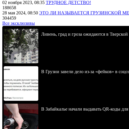
02 ноября 2023, 08:35
ТРУДНОЕ ДЕТСТВО!
188658
28 мая 2024, 08:50
ЭТО ЛИ НАЗЫВАЕТСЯ ГРУЗИНСКОЙ М
304459
Все эксклюзивы
Ливень, град и гроза ожидаются в Тверской
В Грузии завели дело из-за «фейков» в соц
В Забайкалье начали выдавать QR-коды для