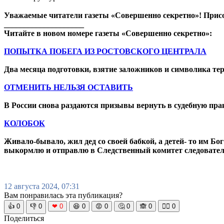
Уважаемые читатели газеты «Совершенно секретно»! Прис
____________________
Читайте в новом номере газеты «Совершенно секретно»:
ПОПЫТКА ПОБЕГА ИЗ РОСТОВСКОГО ЦЕНТРАЛА
Два месяца подготовки, взятие заложников и символика те
ОТМЕНИТЬ НЕЛЬЗЯ ОСТАВИТЬ
В России снова раздаются призывы вернуть в судебную пра
КОЛОБОК
Живало-бывало, жил дед со своей бабкой, а детей- то им Бог
выкормлю и отправлю в Следственный комитет следователе
12 августа 2024, 07:31
Вам понравилась эта публикация?
👍
0
👎
0
❤
0
😆
0
😡
0
🤔
0
🙈
0
🧘‍♀️
0
Поделиться