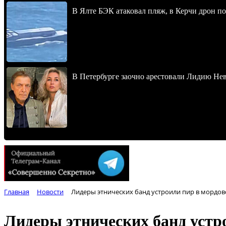
В Ялте БЭК атаковал пляж, в Керчи дрон п
В Петербурге заочно арестовали Лидию Не
Главная
Новости
Лидеры этнических банд устроили пир в мордо
Лидеры этнических банд устр