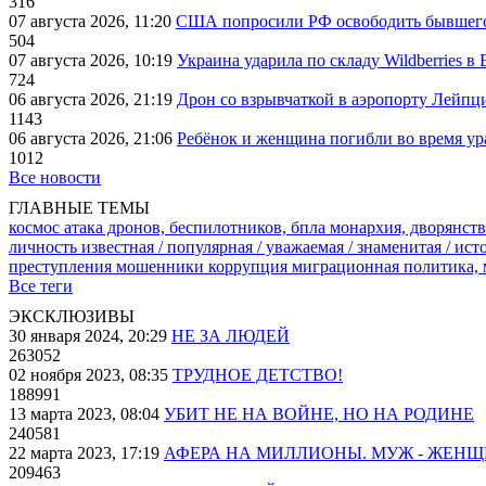
316
07 августа 2026, 11:20
США попросили РФ освободить бывшего 
504
07 августа 2026, 10:19
Украина ударила по складу Wildberries в
724
06 августа 2026, 21:19
Дрон со взрывчаткой в аэропорту Лейпци
1143
06 августа 2026, 21:06
Ребёнок и женщина погибли во время ур
1012
Все новости
ГЛАВНЫЕ ТЕМЫ
космос
атака дронов, беспилотников, бпла
монархия, дворянств
личность известная / популярная / уважаемая / знаменитая / ис
преступления
мошенники
коррупция
миграционная политика,
Все теги
ЭКСКЛЮЗИВЫ
30 января 2024, 20:29
НЕ ЗА ЛЮДЕЙ
263052
02 ноября 2023, 08:35
ТРУДНОЕ ДЕТСТВО!
188991
13 марта 2023, 08:04
УБИТ НЕ НА ВОЙНЕ, НО НА РОДИНЕ
240581
22 марта 2023, 17:19
АФЕРА НА МИЛЛИОНЫ. МУЖ - ЖЕН
209463