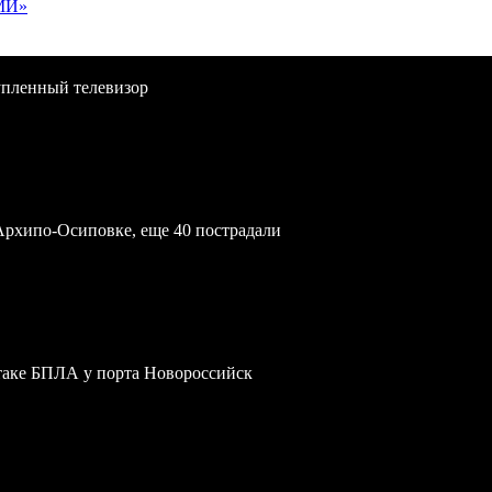
МИ»
упленный телевизор
Архипо-Осиповке, еще 40 пострадали
атаке БПЛА у порта Новороссийск