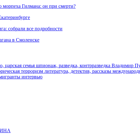
морпеха Гилмана: он при смерти?
 Екатеринбурге
га: собрали все подробности
агана в Смоленске
о, царская семья
шпионаж, разведка, контрразведка
Владимир П
торическая
терроризм
литература, детектив, рассказы
международ
 мигранты
интервью
ЩИНА