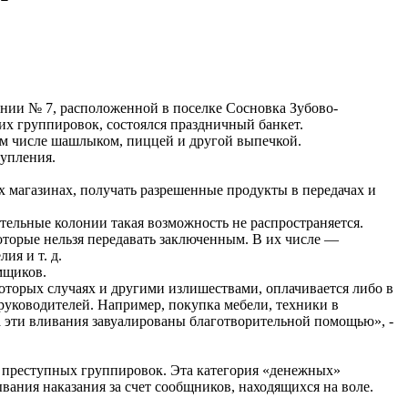
нии № 7, расположенной в поселке Сосновка Зубово-
их группировок, состоялся праздничный банкет.
ом числе шашлыком, пиццей и другой выпечкой.
тупления.
 магазинах, получать разрешенные продукты в передачах и
ительные колонии такая возможность не распространяется.
оторые нельзя передавать заключенным. В их числе —
ия и т. д.
мщиков.
оторых случаях и другими излишествами, оплачивается либо в
руководителей. Например, покупка мебели, техники в
а эти вливания завуалированы благотворительной помощью», -
их преступных группировок. Эта категория «денежных»
ания наказания за счет сообщников, находящихся на воле.