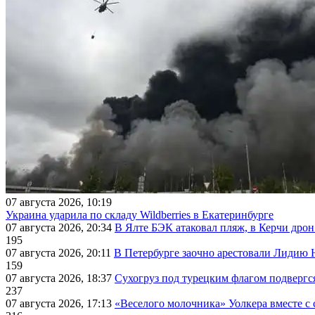
07 августа 2026, 10:19
Украина ударила по складу Wildberries в Екатеринбурге
07 августа 2026, 20:34
В Ялте БЭК атаковал пляж, в Керчи дрон
195
07 августа 2026, 20:11
В Петербурге заочно арестовали Лидию 
159
07 августа 2026, 18:37
Сухогруз под турецким флагом подвергс
237
07 августа 2026, 17:13
«Веселого молочника» Уолкера вместе с 