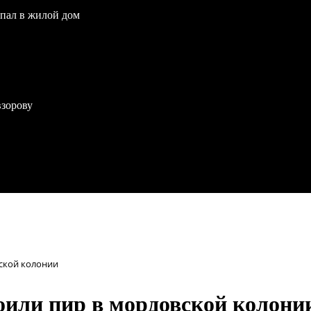
опал в жилой дом
взорову
вской колонии
оили пир в мордовской колони