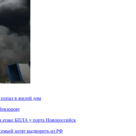
 попал в жилой дом
Невзорову
я атаке БПЛА у порта Новороссийск
семьей хотят выдворить из РФ