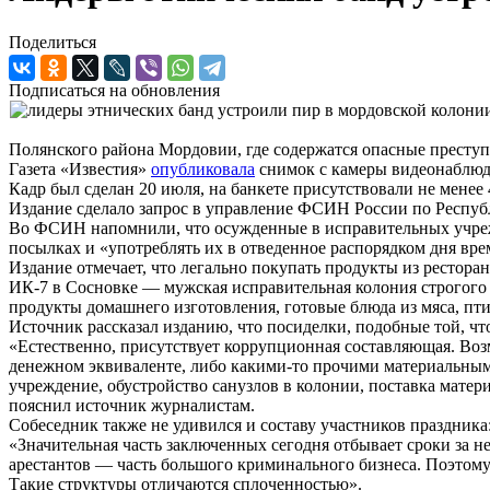
Поделиться
Подписаться на обновления
Полянского района Мордовии, где содержатся опасные преступ
Газета «Известия»
опубликовала
снимок с камеры видеонаблюде
Кадр был сделан 20 июля, на банкете присутствовали не менее
Издание сделало запрос в управление ФСИН России по Республ
Во ФСИН напомнили, что осужденные в исправительных учрежд
посылках и «употреблять их в отведенное распорядком дня вре
Издание отмечает, что легально покупать продукты из ресторан
ИК-7 в Сосновке — мужская исправительная колония строгого 
продукты домашнего изготовления, готовые блюда из мяса, пти
Источник рассказал изданию, что посиделки, подобные той, чт
«Естественно, присутствует коррупционная составляющая. Воз
денежном эквиваленте, либо какими-то прочими материальными
учреждение, обустройство санузлов в колонии, поставка мате
пояснил источник журналистам.
Собеседник также не удивился и составу участников праздника
«Значительная часть заключенных сегодня отбывает сроки за 
арестантов — часть большого криминального бизнеса. Поэтому
Такие структуры отличаются сплоченностью».