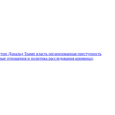
утин
Дональд Трамп
власть
организованная преступность
ные отношения и политика
расследования
криминал,