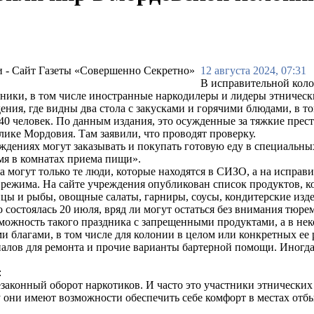
12 августа 2024, 07:31
В исправительной коло
ники, в том числе иностранные наркодилеры и лидеры этническ
ния, где видны два стола с закусками и горячими блюдами, в т
 40 человек. По данным издания, это осужденные за тяжкие прес
ике Мордовия. Там заявили, что проводят проверку.
ениях могут заказывать и покупать готовую еду в специальных
мя в комнатах приема пищи».
а могут только те люди, которые находятся в СИЗО, а на исправ
режима. На сайте учреждения опубликован список продуктов, к
цы и рыбы, овощные салаты, гарниры, соусы, кондитерские издел
о состоялась 20 июля, вряд ли могут остаться без внимания тюре
можность такого праздника с запрещенными продуктами, а в нек
 благами, в том числе для колонии в целом или конкретных ее 
риалов для ремонта и прочие варианты бартерной помощи. Иногд
:
незаконный оборот наркотиков. И часто это участники этническ
 они имеют возможности обеспечить себе комфорт в местах отбыв