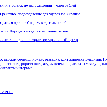
вили в розыск по делу хищения 4 млрд рублей
и ракетное подразделение для ударов по Украине
здателя дрона «Упырь», водитель погиб
иации Нерадько по делу о мошенничестве
 после атаки дронов горит сортировочный центр
о, царская семья
шпионаж, разведка, контрразведка
Владимир П
торическая
терроризм
литература, детектив, рассказы
международ
 мигранты
интервью
СТАРЫЕ