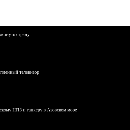
окинуть страну
упленный телевизор
скому НПЗ и танкеру в Азовском море