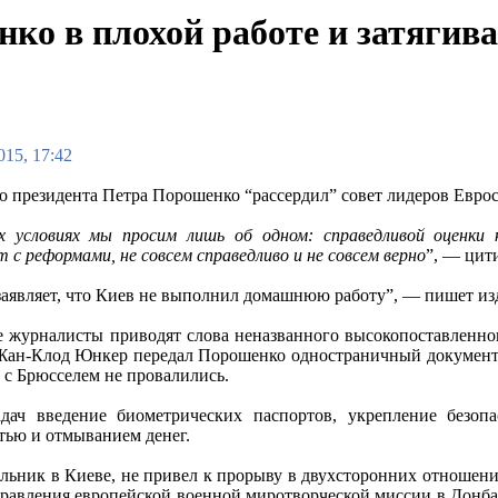
ко в плохой работе и затягив
015, 17:42
о президента Петра Порошенко “рассердил” совет лидеров Еврос
 условиях мы просим лишь об одном: справедливой оценки
 с реформами, не совсем справедливо и не совсем верно
”, — цити
заявляет, что Киев не выполнил домашнюю работу”, — пишет из
 журналисты приводят слова неназванного высокопоставленног
ан-Клод Юнкер передал Порошенко одностраничный документ, 
 с Брюсселем не провалились.
дач введение биометрических паспортов, укрепление безоп
тью и отмыванием денег.
льник в Киеве, не привел к прорыву в двухсторонних отношени
правления европейской военной миротворческой миссии в Донба