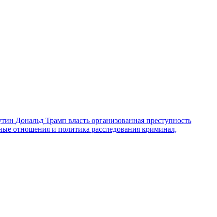
утин
Дональд Трамп
власть
организованная преступность
ные отношения и политика
расследования
криминал,