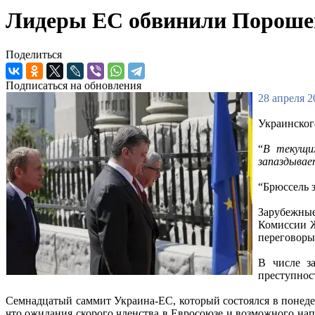
Лидеры ЕС обвинили Порошен
Поделиться
Подписаться на обновления
28 апреля 2
Украинског
“
В текущих
запаздывает
“Брюссель 
Зарубежные
Комиссии Ж
переговоры
В числе за
преступнос
Семнадцатый саммит Украина-ЕС, который состоялся в понеде
что ожидания скорого членства в Евросоюзе и возможного на