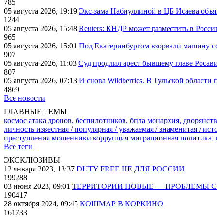
785
05 августа 2026, 19:19
Экс-зама Набиуллиной в ЦБ Исаева объя
1244
05 августа 2026, 15:48
Reuters: КНДР может разместить в Росси
965
05 августа 2026, 15:01
Под Екатеринбургом взорвали машину со
907
05 августа 2026, 11:03
Суд продлил арест бывшему главе Росав
807
05 августа 2026, 07:13
И снова Wildberries. В Тульской области
4869
Все новости
ГЛАВНЫЕ ТЕМЫ
космос
атака дронов, беспилотников, бпла
монархия, дворянств
личность известная / популярная / уважаемая / знаменитая / ис
преступления
мошенники
коррупция
миграционная политика,
Все теги
ЭКСКЛЮЗИВЫ
12 января 2023, 13:37
DUTY FREE НЕ ДЛЯ РОССИИ
199288
03 июня 2023, 09:01
ТЕРРИТОРИИ НОВЫЕ — ПРОБЛЕМЫ 
190417
28 октября 2024, 09:45
КОШМАР В КОРКИНО
161733