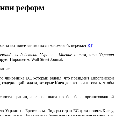
ании реформ
оюза активнее заниматься экономикой, передает
RT
.
 командных действий Украины. Мнение о том, что Украина
рует Порошенко Wall Street Journal.
дание.
о чиновника ЕС, который заявил, что президент Европейской
содержащий задачи, которые Киев должен реализовать, чтобы
асности границ, а также шаги по борьбе с организованной
ях Украины с Брюсселем. Лидеры стран ЕС дали понять Киеву,
сс напрасны. Перспектива безвизового режима для украинских