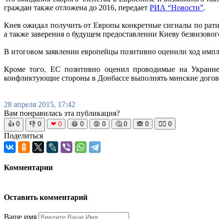
граждан также отложена до 2016, передает
РИА “Новости”
.
Киев ожидал получить от Европы конкретные сигналы по рати
а также заверения о будущем предоставлении Киеву безвизовог
В итоговом заявлении европейцы позитивно оценили ход импл
Кроме того, ЕС позитивно оценил проводимые на Украине 
конфликтующие стороны в Донбассе выполнять минские дого
28 апреля 2015, 17:42
Вам понравилась эта публикация?
👍
0
👎
0
❤
0
😆
0
😡
0
🤔
0
🙈
0
🧘‍♀️
0
Поделиться
Комментарии
Оставить комментарий
Ваше имя