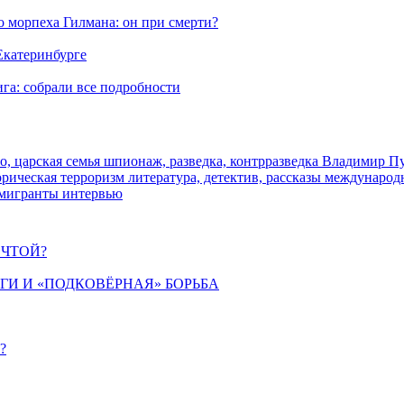
морпеха Гилмана: он при смерти?
 Екатеринбурге
га: собрали все подробности
о, царская семья
шпионаж, разведка, контрразведка
Владимир П
торическая
терроризм
литература, детектив, рассказы
международ
 мигранты
интервью
ЕЧТОЙ?
ИГИ И «ПОДКОВЁРНАЯ» БОРЬБА
?