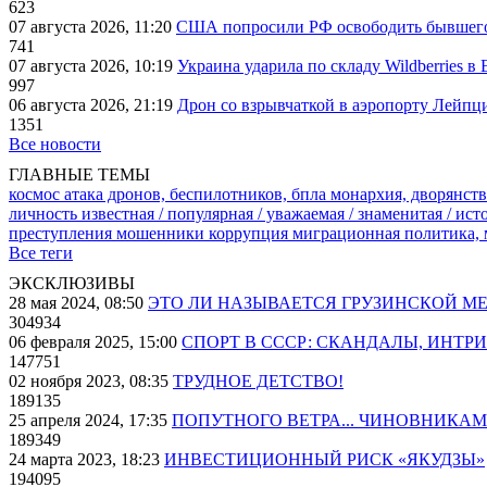
623
07 августа 2026, 11:20
США попросили РФ освободить бывшего 
741
07 августа 2026, 10:19
Украина ударила по складу Wildberries в
997
06 августа 2026, 21:19
Дрон со взрывчаткой в аэропорту Лейпци
1351
Все новости
ГЛАВНЫЕ ТЕМЫ
космос
атака дронов, беспилотников, бпла
монархия, дворянств
личность известная / популярная / уважаемая / знаменитая / ис
преступления
мошенники
коррупция
миграционная политика,
Все теги
ЭКСКЛЮЗИВЫ
28 мая 2024, 08:50
ЭТО ЛИ НАЗЫВАЕТСЯ ГРУЗИНСКОЙ М
304934
06 февраля 2025, 15:00
СПОРТ В СССР: СКАНДАЛЫ, ИНТР
147751
02 ноября 2023, 08:35
ТРУДНОЕ ДЕТСТВО!
189135
25 апреля 2024, 17:35
ПОПУТНОГО ВЕТРА... ЧИНОВНИКАМ
189349
24 марта 2023, 18:23
ИНВЕСТИЦИОННЫЙ РИСК «ЯКУДЗЫ»
194095