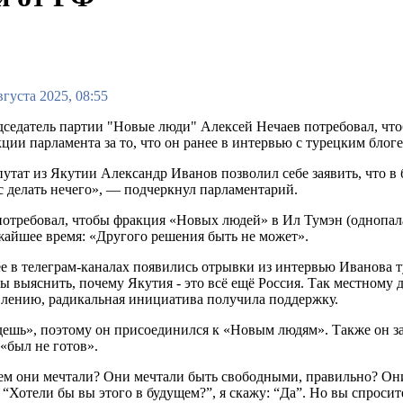
вгуста 2025, 08:55
седатель партии "Новые люди" Алексей Нечаев потребовал, чт
ции парламента за то, что он ранее в интервью с турецким бло
утат из Якутии Александр Иванов позволил себе заявить, что в
с делать нечего», — подчеркнул парламентарий.
отребовал, чтобы фракция «Новых людей» в Ил Тумэн (однопал
айшее время: «Другого решения быть не может».
е в телеграм-каналах появились отрывки из интервью Иванова ту
ы выяснить, почему Якутия - это всё ещё Россия. Так местному 
лению, радикальная инициатива получила поддержку.
йдешь», поэтому он присоединился к «Новым людям». Также он з
 «был не готов».
чем они мечтали? Они мечтали быть свободными, правильно? Он
 “Хотели бы вы этого в будущем?”, я скажу: “Да”. Но вы спросит