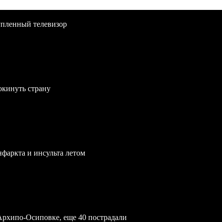
упленный телевизор
окинуть страну
нфаркта и инсульта летом
Архипо-Осиповке, еще 40 пострадали