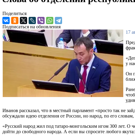
Поделиться
Подписаться на обновления
17 а
Пред
фрак
«Деп
у на
Он п
ближ
Ране
чтоб
удив
Иванов рассказал, что в местный парламент «просто так не за
обсуждали идею отделения от России, но народ, по его словам,
«Русский народ жил под татаро-монгольским игом 300 лет. О 
дойти до свободного народа. А если вы спросите любого якута: