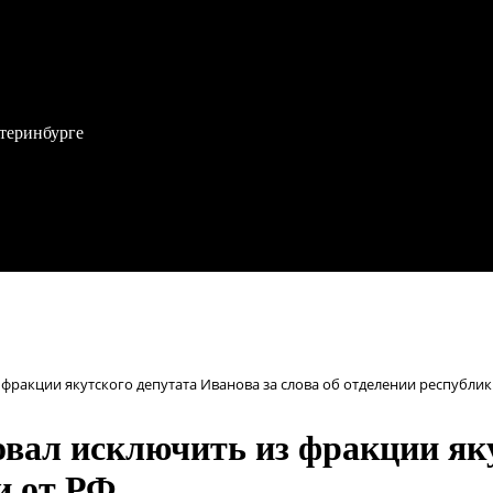
атеринбурге
фракции якутского депутата Иванова за слова об отделении республик
вал исключить из фракции яку
и от РФ