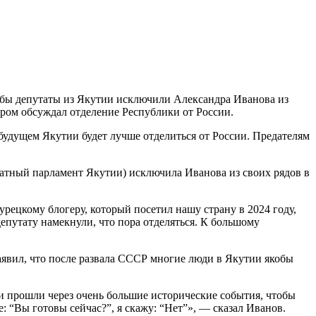
обы депутаты из Якутии исключили Александра Иванова из
гером обсуждал отделение Республики от России.
 будущем Якутии будет лучше отделиться от России. Предателям
атный парламент Якутии) исключила Иванова из своих рядов в
рецкому блогеру, который посетил нашу страну в 2024 году,
депутату намекнули, что пора отделяться. К большому
аявил, что после развала СССР многие люди в Якутии якобы
и прошли через очень большие исторические события, чтобы
е: “Вы готовы сейчас?”, я скажу: “Нет”», — сказал Иванов.