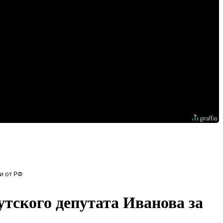
и от РФ
тского депутата Иванова за