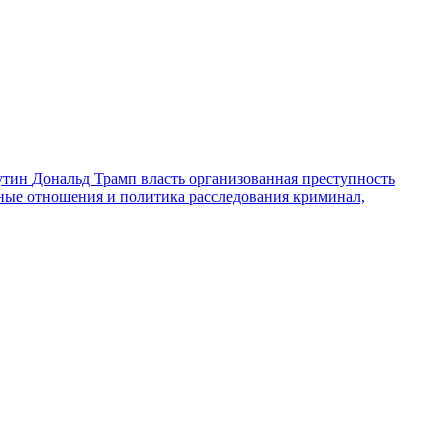
утин
Дональд Трамп
власть
организованная преступность
ные отношения и политика
расследования
криминал,