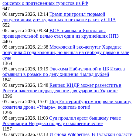
соцсетях о притеснениях туристов из РФ
647
06 августа 2026, 12:14
Трамп пригрозил тюрьмой
допустившим утечку данных о нехватке ракет у США
652
06 августа 2026, 09:34
ВСУ атаковали Ярославль:
предварительной целью стал один из крупнейших НПЗ
4405
05 августа 2026, 21:38
Московский экс-депутат Харадизе
получила 4 года колонии, но вышла на свободу прямо в зале
суда
1364
05 августа 2026, 19:19
Экс-зама Набиуллиной в ЦБ Исаева
объявили в розыск по делу хищения 4 млрд рублей
1841
05 августа 2026, 15:48
Reuters: КНДР может разместить в
России ракетное подразделение для ударов по Украине
1396
05 августа 2026, 15:01
Под Екатеринбургом взорвали машину
создателя дрона «Упырь», водитель погиб
1296
05 августа 2026, 11:03
Суд продлил арест бывшему главе
Росавиации Нерадько по делу о мошенничестве
1157
05 августа 2026, 07:13
И снова Wildberries. В Тульской области