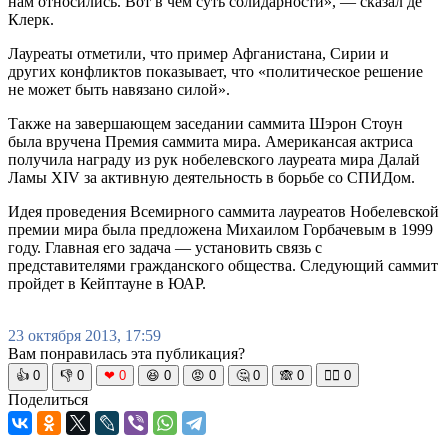
нам относились. Вот в чем суть солидарности», — сказал де
Клерк.
Лауреаты отметили, что пример Афганистана, Сирии и
других конфликтов показывает, что «политическое решение
не может быть навязано силой».
Также на завершающем заседании саммита Шэрон Стоун
была вручена Премия саммита мира. Американсая актриса
получила награду из рук нобелевского лауреата мира Далай
Ламы XIV за активную деятельность в борьбе со СПИДом.
Идея проведения Всемирного саммита лауреатов Нобелевской
премии мира была предложена Михаилом Горбачевым в 1999
году. Главная его задача — установить связь с
представителями гражданского общества. Следующий саммит
пройдет в Кейптауне в ЮАР.
23 октября 2013, 17:59
Вам понравилась эта публикация?
👍
0
👎
0
❤
0
😆
0
😡
0
🤔
0
🙈
0
🧘‍♀️
0
Поделиться