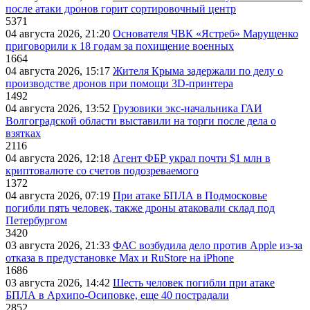
после атаки дронов горит сортировочный центр
5371
04 августа 2026, 21:20
Основателя ЧВК «Ястреб» Марущенко
приговорили к 18 годам за похищение военных
1664
04 августа 2026, 15:17
Жителя Крыма задержали по делу о
производстве дронов при помощи 3D‑принтера
1492
04 августа 2026, 13:52
Грузовики экс-начальника ГАИ
Волгоградской области выставили на торги после дела о
взятках
2116
04 августа 2026, 12:18
Агент ФБР украл почти $1 млн в
криптовалюте со счетов подозреваемого
1372
04 августа 2026, 07:19
При атаке БПЛА в Подмосковье
погибли пять человек, также дроны атаковали склад под
Петербургом
3420
03 августа 2026, 21:33
ФАС возбудила дело против Apple из-за
отказа в предустановке Max и RuStore на iPhone
1686
03 августа 2026, 14:42
Шесть человек погибли при атаке
БПЛА в Архипо-Осиповке, еще 40 пострадали
2852