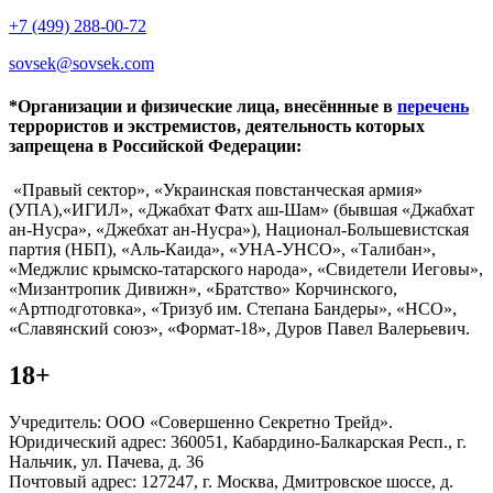
+7 (499) 288-00-72
sovsek@sovsek.com
*Организации и физические лица, внесённные в
перечень
террористов и экстремистов, деятельность которых
запрещена в Российской Федерации:
«Правый сектор», «Украинская повстанческая армия»
(УПА),«ИГИЛ», «Джабхат Фатх аш-Шам» (бывшая «Джабхат
ан-Нусра», «Джебхат ан-Нусра»), Национал-Большевистская
партия (НБП), «Аль-Каида», «УНА-УНСО», «Талибан»,
«Меджлис крымско-татарского народа», «Свидетели Иеговы»,
«Мизантропик Дивижн», «Братство» Корчинского,
«Артподготовка», «Тризуб им. Степана Бандеры», «НСО»,
«Славянский союз», «Формат-18», Дуров Павел Валерьевич.
18+
Учредитель: ООО «Совершенно Секретно Трейд».
Юридический адрес: 360051, Кабардино-Балкарская Респ., г.
Нальчик, ул. Пачева, д. 36
Почтовый адрес: 127247, г. Москва, Дмитровское шоссе, д.