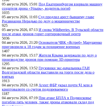
05 августа 2026, 15:01
Под Екатеринбургом взорвали машину
создателя дрона «Упырь», водитель погиб
1035
05 августа 2026, 11:03
Суд продлил арест бывшему главе
Росавиации Нерадько по делу о мошенничестве
925
05 августа 2026, 07:13
И снова Wildberries. В Тульской области
после атаки дронов горит сортировочный центр
5036
04 августа 2026, 21:20
Основателя ЧВК «Ястреб» Марущенко
приговорили к 18 годам за похищение военных
1407
04 августа 2026, 15:17
Жителя Крыма задержали по делу о
производстве дронов при помощи 3D‑принтера
1295
04 августа 2026, 13:52
Грузовики экс-начальника ГАИ
Волгоградской области выставили на торги после дела о
взятках
1913
04 августа 2026, 12:18
Агент ФБР украл почти $1 млн в
криптовалюте со счетов подозреваемого
1187
04 августа 2026, 07:19
При атаке БПЛА в Подмосковье
погибли пять человек, также дроны атаковали склад под