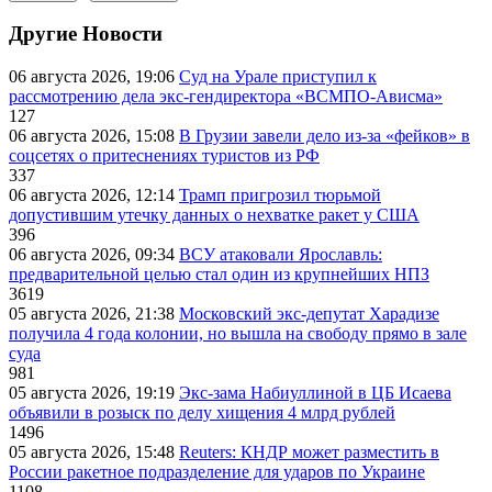
Другие Новости
06 августа 2026, 19:06
Суд на Урале приступил к
рассмотрению дела экс-гендиректора «ВСМПО-Ависма»
127
06 августа 2026, 15:08
В Грузии завели дело из-за «фейков» в
соцсетях о притеснениях туристов из РФ
337
06 августа 2026, 12:14
Трамп пригрозил тюрьмой
допустившим утечку данных о нехватке ракет у США
396
06 августа 2026, 09:34
ВСУ атаковали Ярославль:
предварительной целью стал один из крупнейших НПЗ
3619
05 августа 2026, 21:38
Московский экс-депутат Харадизе
получила 4 года колонии, но вышла на свободу прямо в зале
суда
981
05 августа 2026, 19:19
Экс-зама Набиуллиной в ЦБ Исаева
объявили в розыск по делу хищения 4 млрд рублей
1496
05 августа 2026, 15:48
Reuters: КНДР может разместить в
России ракетное подразделение для ударов по Украине
1108