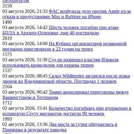
Петербургом
3159
03 августа 2026, 21:33
ФАС возбудила дело против Apple из-за
отказа в предустановке Max и RuStore на iPhone
1490
03 августа 2026, 14:42
Шесть человек погибли при атаке
БПЛА в Архипо-Осиповке, еще 40 пострадали
2619
03 августа 2026, 14:00
На Кубани организаторов незаконной
миграции приговорили к 22 годам на троих
1575
03 августа 2026, 11:39
Суд не разрешил властям Израиля
использовать крокодилов для охраны тюрем
1537
03 августа 2026, 08:45
Склад Wildberries загорелся после атаки
дронов во Владимирской области. Пострадал 1 человек
2104
03 августа 2026, 06:42
Трамп анонсировал переговоры между
Вашингтоном и Тегераном
1712
02 августа 2026, 15:41
Количество погибших при вторжении в
испанскую Сеуту мигрантов достигло 90 человек
1993
02 августа 2026, 13:36
Два моста за сутки обрушились в
Приморье в результате паводка