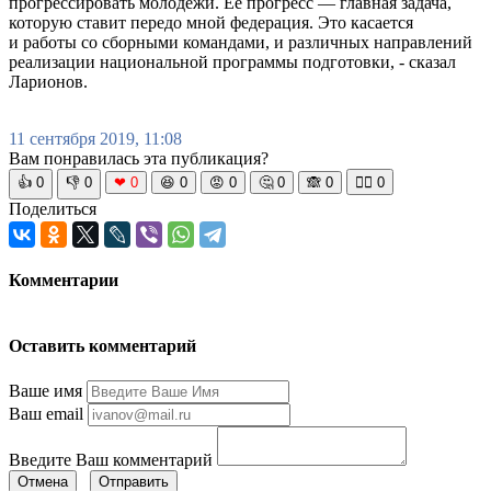
прогрессировать молодежи. Ее прогресс — главная задача,
которую ставит передо мной федерация. Это касается
и работы со сборными командами, и различных направлений
реализации национальной программы подготовки, - сказал
Ларионов.
11 сентября 2019, 11:08
Вам понравилась эта публикация?
👍
0
👎
0
❤
0
😆
0
😡
0
🤔
0
🙈
0
🧘‍♀️
0
Поделиться
Комментарии
Оставить комментарий
Ваше имя
Ваш email
Введите Ваш комментарий
Отмена
Отправить