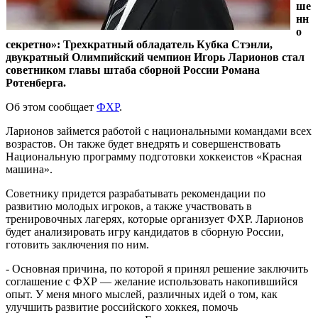
ше
нн
о
секретно»: Трехкратный обладатель Кубка Стэнли,
двукратный Олимпийский чемпион Игорь Ларионов стал
советником главы штаба сборной России Романа
Ротенберга.
Об этом сообщает
ФХР
.
Ларионов займется работой с национальными командами всех
возрастов. Он также будет внедрять и совершенствовать
Национальную программу подготовки хоккеистов «Красная
машина».
Советнику придется разрабатывать рекомендации по
развитию молодых игроков, а также участвовать в
тренировочных лагерях, которые организует ФХР. Ларионов
будет анализировать игру кандидатов в сборную России,
готовить заключения по ним.
- Основная причина, по которой я принял решение заключить
соглашение с ФХР — желание использовать накопившийся
опыт. У меня много мыслей, различных идей о том, как
улучшить развитие российского хоккея, помочь