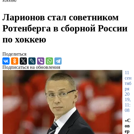
хоккею
Ларионов стал советником
Ротенберга в сборной России
по хоккею
Поделиться
Подписаться на обновления
11
сен
тяб
ря
20
19,
11:
08
«С
ов
ер