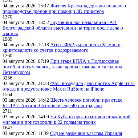
1505
04 августа 2026, 15:17
Жителя Крыма задержали по делу о
производстве дронов при помощи 3D‑принтера
1370
04 августа 2026, 13:52
Грузовики экс-начальника ГАИ
Волгоградской области выставили на торги после дела о
взятках
1989
04 августа 2026, 12:18
Агент ФБР украл почти $1 млн в
криптовалюте со счетов подозреваемого
1260
04 августа 2026, 07:19
При атаке БПЛА в Подмосковье
погибли пять человек, также дроны атаковали склад под
Петербургом
3256
03 августа 2026, 21:33
ФАС возбудила дело против Apple из-за
отказа в предустановке Max и RuStore на iPhone
1564
03 августа 2026, 14:42
Шесть человек погибли при атаке
БПЛА в Архипо-Осиповке, еще 40 пострадали
2711
03 августа 2026, 14:00
На Кубани организаторов незаконной
миграции приговорили к 22 годам на троих
1647
03 августа 2026, 11:39
Суд не разрешил властям Израиля