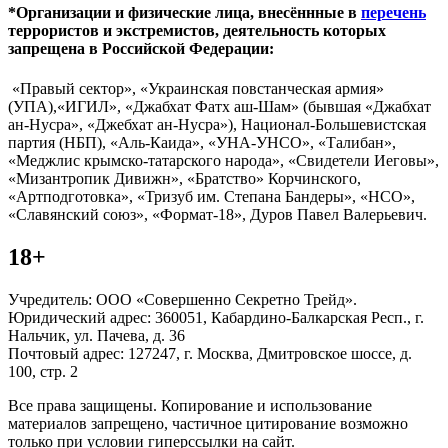
*Организации и физические лица, внесённные в
перечень
террористов и экстремистов, деятельность которых
запрещена в Российской Федерации:
«Правый сектор», «Украинская повстанческая армия»
(УПА),«ИГИЛ», «Джабхат Фатх аш-Шам» (бывшая «Джабхат
ан-Нусра», «Джебхат ан-Нусра»), Национал-Большевистская
партия (НБП), «Аль-Каида», «УНА-УНСО», «Талибан»,
«Меджлис крымско-татарского народа», «Свидетели Иеговы»,
«Мизантропик Дивижн», «Братство» Корчинского,
«Артподготовка», «Тризуб им. Степана Бандеры», «НСО»,
«Славянский союз», «Формат-18», Дуров Павел Валерьевич.
18+
Учредитель: ООО «Совершенно Секретно Трейд».
Юридический адрес: 360051, Кабардино-Балкарская Респ., г.
Нальчик, ул. Пачева, д. 36
Почтовый адрес: 127247, г. Москва, Дмитровское шоссе, д.
100, стр. 2
Все права защищены. Копирование и использование
материалов запрещено, частичное цитирование возможно
только при условии гиперссылки на сайт.