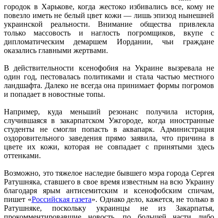
городок в Харькове, когда жестоко избивались все, кому не
повезло иметь не белый цвет кожи — лишь эпизод нынешней
украинской реальности. Внимание общества привлекла
только массовость и наглость погромщиков, вкупе с
дипломатическим демаршем Иордании, чьи граждане
оказались главными жертвами.
В действительности ксенофобия на Украине вызревала не
один год, пестовалась политиками и стала частью местного
ландшафта. Далеко не всегда она принимает формы погромов
и попадает в новостные топы.
Например, куда меньший резонанс получила история,
случившаяся в закарпатском Ужгороде, когда иностранные
студенты не смогли попасть в аквапарк. Администрация
оздоровительного заведения прямо заявила, что причина в
цвете их кожи, которая не совпадает с принятыми здесь
оттенками.
Возможно, это тяжелое наследие бывшего мэра города Сергея
Ратушняка, ставшего в свое время известным на всю Украину
благодаря ярым антисемитским и ксенофобским спичам,
пишет «
Российская газета
». Однако дело, кажется, не только в
Ратушняке, поскольку украинцы не из Закарпатья,
прокомментировавшие новость, по большей части либо