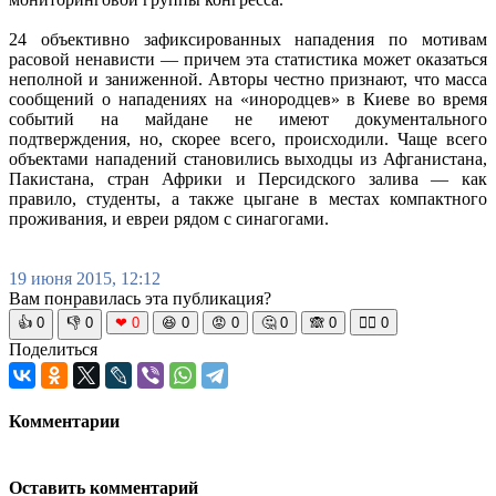
24 объективно зафиксированных нападения по мотивам
расовой ненависти — причем эта статистика может оказаться
неполной и заниженной. Авторы честно признают, что масса
сообщений о нападениях на «инородцев» в Киеве во время
событий на майдане не имеют документального
подтверждения, но, скорее всего, происходили. Чаще всего
объектами нападений становились выходцы из Афганистана,
Пакистана, стран Африки и Персидского залива — как
правило, студенты, а также цыгане в местах компактного
проживания, и евреи рядом с синагогами.
19 июня 2015, 12:12
Вам понравилась эта публикация?
👍
0
👎
0
❤
0
😆
0
😡
0
🤔
0
🙈
0
🧘‍♀️
0
Поделиться
Комментарии
Оставить комментарий