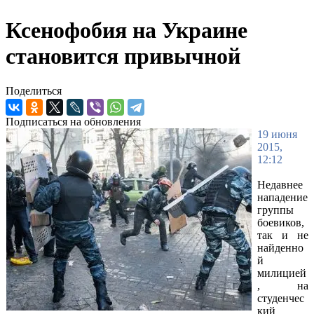
Ксенофобия на Украине
становится привычной
Поделиться
Подписаться на обновления
19 июня
2015,
12:12
Недавнее
нападение
группы
боевиков,
так и не
найденно
й
милицией
, на
студенчес
кий