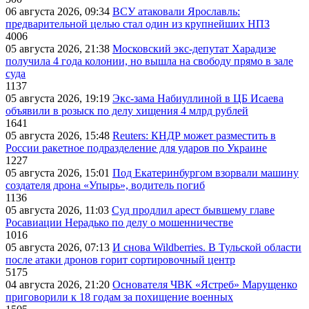
06 августа 2026, 09:34
ВСУ атаковали Ярославль:
предварительной целью стал один из крупнейших НПЗ
4006
05 августа 2026, 21:38
Московский экс-депутат Харадизе
получила 4 года колонии, но вышла на свободу прямо в зале
суда
1137
05 августа 2026, 19:19
Экс-зама Набиуллиной в ЦБ Исаева
объявили в розыск по делу хищения 4 млрд рублей
1641
05 августа 2026, 15:48
Reuters: КНДР может разместить в
России ракетное подразделение для ударов по Украине
1227
05 августа 2026, 15:01
Под Екатеринбургом взорвали машину
создателя дрона «Упырь», водитель погиб
1136
05 августа 2026, 11:03
Суд продлил арест бывшему главе
Росавиации Нерадько по делу о мошенничестве
1016
05 августа 2026, 07:13
И снова Wildberries. В Тульской области
после атаки дронов горит сортировочный центр
5175
04 августа 2026, 21:20
Основателя ЧВК «Ястреб» Марущенко
приговорили к 18 годам за похищение военных