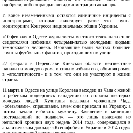
одобряли, либо оправдывали администрацию аквапарка.
И вовсе незамеченными остаются единичные инциденты с
иностранцами, которые фиксирует разве что группа
мониторинга Конгресса национальных общин Украины.
«10 февраля в Одессе журналисты местного телеканала стали
свидетелями избиения четырьмя-пятью молодыми людьми
темнокожего человека. Избивавшие были частью большей
группы футбольных фанатов, проходивших по улице.
27 февраля в Переяславе Киевской области неизвестные
напали на молодого рома и сильно избили его, обвиняя ромов
в «аполитичности» и в том, что они не участвуют в жизни
страны.
11 марта в Одессе на улице Королева выходец из Чада с женой
и ребенком подверглись нападению со стороны шестерых
молодых людей. Хулиганы называли уроженцев Чада
«обезьянами», спрашивали, зачем они приехали на Украину, а
потом начали избивать мужчину. Заявление в милицию
пострадавший не подавал», — это лишь выдержка из
неполной хроники двух недель 2014 года, содержащаяся в
аналитическом докладе «Ксенофобия в Украине в 2014 году»
мониторинговой группы конгресса.